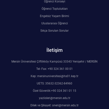
Öğrenci Konseyi
Rehberlik ve Psikolojik Danışmanlık Uygulama ve Araştırma Merkezi
Öğrenci Toplulukları
Engelsiz Yaşam Birimi
Restorasyon ve Koruma Merkezi
Uluslararası Öğrenci
Sürdürülebilir Çevre Uygulama ve Araştırma Merkezi
Sıkça Sorulan Sorular
Sürekli Eğitim Uygulama ve Araştırma Merkezi
İletişim
Turizm Uygulama ve Araştırma Merkezi
Mersin Üniversitesi Çiftlikköy Kampüsü 33343 Yenişehir / MERSİN
Türkçe Öğretimi Uygulama ve Araştırma Merkezi
Tel- Fax: +90 324 361 00 01
Kep: mersinuniversitesi@hs01.kep.tr
Uzaktan Eğitim Uygulama ve Araştırma Merkezi
UETS: 35632-32362-84960
Özel Güvenlik:+90 324 361 01 15
Yörük Kültürü Uygulama ve Araştırma Merkezi
yaziisleri@mersin.edu.tr
Dilek ve Şikayet: oneri@mersin.edu.tr