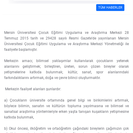
TÜM HABERLER
Su Ürünleri Fakültesi
Gıda Araştırmaları Uygulama ve Araştırma Merkezi
Tıp Fakültesi
Göç Araştırmaları Uygulama ve Araştırma Merkezi
Mersin Üniversitesi Çocuk Eğitimi Uygulama ve Araştırma Merkezi 28
Turizm Fakültesi
Temmuz 2015 tarih ve 29428 sayılı Resmi Gazete'de yayınlanan Mersin
Üniversitesi Çocuk Eğitimi Uygulama ve Araştırma Merkezi Yönetmeliği ile
Görsel İşitsel Yapımlar Uygulama ve Araştırma Merkezi
faaliyete başlamıştır.
Hastane
Merkezin amacı; bilimsel yaklaşımlar kullanılarak çocukların yetenek
alanlarını geliştirmek; birleştiren, üreten, sorun çözen bireyler olarak
yetişmelerine katkıda bulunmak; kültür, sanat, spor alanlarındaki
İleri Teknoloji Eğitim Araştırma ve Uygulama Merkezi
farkındalıklarını artırmak, doğa ve çevre bilinci oluşturmaktır.
Merkezin faaliyet alanları şunlardır:
İlk Yardım Araştırma ve Uygulama Merkezi
a) Çocukların üniversite ortamında genel bilgi ve birikimlerini artırmak,
İş Sağlığı ve Güvenliği Uygulama ve Araştırma Merkezi
böylece bilimin, sanatın ve kültürün topluma yayılmasına ve bilimsel ve
sanatsal araştırma yöntemleriyle erken yaşta tanışan kuşakların yetişmesine
katkıda bulunmak,
Kadın Sorunları Uygulama ve Araştırma Merkezi
b) Okul öncesi, ilköğretim ve ortaöğretim çağındaki bireylerin çağımızın çok