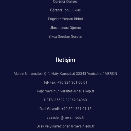
Öğrenci Konseyi
Öğrenci Toplulukları
Engelsiz Yaşam Birimi
Uluslararası Öğrenci
Sıkça Sorulan Sorular
İletişim
Mersin Üniversitesi Çiftlikköy Kampüsü 33343 Yenişehir / MERSİN
Tel- Fax: +90 324 361 00 01
Kep: mersinuniversitesi@hs01.kep.tr
UETS: 35632-32362-84960
Özel Güvenlik:+90 324 361 01 15
yaziisleri@mersin.edu.tr
Dilek ve Şikayet: oneri@mersin.edu.tr