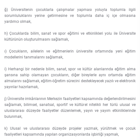
Rehberlik ve Psikolojik Danışmanlık Uygulama ve Araştırma Merkezi
ğ) Üniversitenin çocuklarla çalışmalar yapması yoluyla toplumla ilgili
sorumluluklarını yerine getirmesine ve toplumla daha iç içe olmasına
Restorasyon ve Koruma Merkezi
yardımcı olmak,
h) Çocuklarda bilim, sanat ve spor eğitimi ve etkinlikleri yolu ile Üniversite
Sürdürülebilir Çevre Uygulama ve Araştırma Merkezi
kültürünün oluşturulmasını sağlamak,
ı) Çocukların, ailelerin ve eğitmenlerin üniversite ortamında yeni eğitim
Sürekli Eğitim Uygulama ve Araştırma Merkezi
modellerini tanımalarını sağlamak,
i) Herhangi bir nedenle bilim, sanat, spor ve kültür alanlarında eğitim alma
Turizm Uygulama ve Araştırma Merkezi
şansına sahip olamayan çocukların, diğer bireylerle aynı ortamda eğitim
almalarını sağlamak, eğitim-öğretim sürecini destekleyecek yazılı ve elektronik
Türkçe Öğretimi Uygulama ve Araştırma Merkezi
yayınlar hazırlamak,
j) Üniversite imkânlarının Merkezin faaliyetleri kapsamında değerlendirilmesini
Uzaktan Eğitim Uygulama ve Araştırma Merkezi
sağlamak, bilimsel, sanatsal, sportif ve kültürel nitelikli her türlü ulusal ve
uluslararası düzeyde faaliyetler düzenlemek, yayın ve yayım etkinliklerinde
bulunmak,
Yörük Kültürü Uygulama ve Araştırma Merkezi
k) Ulusal ve uluslararası düzeyde projeler yazmak, yürütmek ve çocuk
faaliyetleri kapsamında yapılan organizasyonlarda işbirliği yapmak,