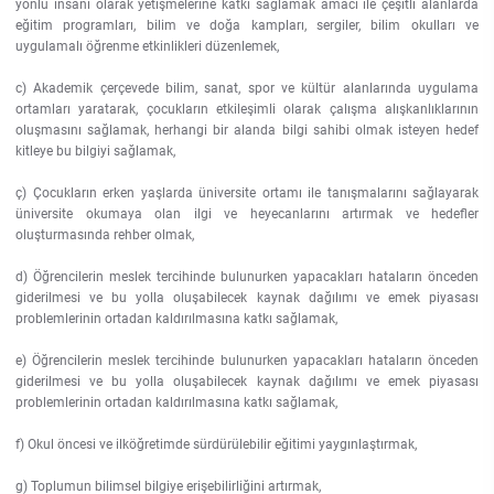
yönlü insanı olarak yetişmelerine katkı sağlamak amacı ile çeşitli alanlarda
Kalibrasyon Uygulama ve Araştırma Merkezi
eğitim programları, bilim ve doğa kampları, sergiler, bilim okulları ve
uygulamalı öğrenme etkinlikleri düzenlemek,
Kariyer Merkezi
c) Akademik çerçevede bilim, sanat, spor ve kültür alanlarında uygulama
ortamları yaratarak, çocukların etkileşimli olarak çalışma alışkanlıklarının
Kilikia Arkeolojisi Araştırma Merkezi
oluşmasını sağlamak, herhangi bir alanda bilgi sahibi olmak isteyen hedef
kitleye bu bilgiyi sağlamak,
Kozmetik Temizlik ve Kimyevi Ürünler Üretim Eğitim Uygulama ve Araştırma Merkezi
ç) Çocukların erken yaşlarda üniversite ortamı ile tanışmalarını sağlayarak
üniversite okumaya olan ilgi ve heyecanlarını artırmak ve hedefler
Nevit Kodallı Oda Müziği Uygulama ve Araştırma Merkezi
oluşturmasında rehber olmak,
d) Öğrencilerin meslek tercihinde bulunurken yapacakları hataların önceden
Nükleer Bilimler Uygulama ve Araştırma Merkezi
giderilmesi ve bu yolla oluşabilecek kaynak dağılımı ve emek piyasası
problemlerinin ortadan kaldırılmasına katkı sağlamak,
Öğrenme ve Öğretmeyi Geliştirme Uygulama ve Araştırma Merkezi
e) Öğrencilerin meslek tercihinde bulunurken yapacakları hataların önceden
giderilmesi ve bu yolla oluşabilecek kaynak dağılımı ve emek piyasası
Ölçme ve Değerlendirme Uygulama ve Araştırma Merkezi
problemlerinin ortadan kaldırılmasına katkı sağlamak,
f) Okul öncesi ve ilköğretimde sürdürülebilir eğitimi yaygınlaştırmak,
Özel Yetenekliler Eğitimi Uygulama ve Araştırma Merkezi
g) Toplumun bilimsel bilgiye erişebilirliğini artırmak,