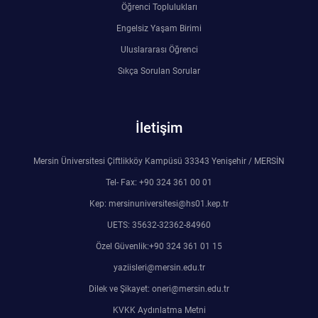
Öğrenci Toplulukları
Engelsiz Yaşam Birimi
Uluslararası Öğrenci
Sıkça Sorulan Sorular
İletişim
Mersin Üniversitesi Çiftlikköy Kampüsü 33343 Yenişehir / MERSİN
Tel- Fax: +90 324 361 00 01
Kep: mersinuniversitesi@hs01.kep.tr
UETS: 35632-32362-84960
Özel Güvenlik:+90 324 361 01 15
yaziisleri@mersin.edu.tr
Dilek ve Şikayet: oneri@mersin.edu.tr
KVKK Aydınlatma Metni