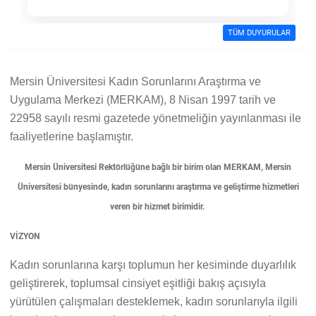
Su Ürünleri Fakültesi
TÜM DUYURULAR
Gıda Araştırmaları Uygulama ve Araştırma Merkezi
Tıp Fakültesi
Göç Araştırmaları Uygulama ve Araştırma Merkezi
Mersin Üniversitesi Kadın Sorunlarını Araştırma ve
Turizm Fakültesi
Uygulama Merkezi (MERKAM), 8 Nisan 1997 tarih ve
Görsel İşitsel Yapımlar Uygulama ve Araştırma Merkezi
22958 sayılı resmi gazetede yönetmeliğin yayınlanması ile
faaliyetlerine başlamıştır.
Hastane
Mersin Üniversitesi Rektörlüğüne bağlı bir birim olan MERKAM, Mersin
İleri Teknoloji Eğitim Araştırma ve Uygulama Merkezi
Üniversitesi bünyesinde, kadın sorunlarını araştırma ve geliştirme hizmetleri
veren bir hizmet birimidir.
İlk Yardım Araştırma ve Uygulama Merkezi
VİZYON
İş Sağlığı ve Güvenliği Uygulama ve Araştırma Merkezi
Kadın sorunlarına karşı toplumun her kesiminde duyarlılık
geliştirerek, toplumsal cinsiyet eşitliği bakış açısıyla
Kadın Sorunları Uygulama ve Araştırma Merkezi
yürütülen çalışmaları desteklemek, kadın sorunlarıyla ilgili