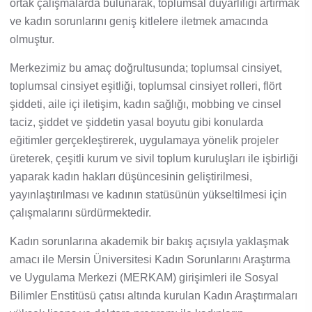
ortak çalışmalarda bulunarak, toplumsal duyarlılığı artırmak
Rehberlik ve Psikolojik Danışmanlık Uygulama ve Araştırma Merkezi
ve kadın sorunlarını geniş kitlelere iletmek amacında
olmuştur.
Restorasyon ve Koruma Merkezi
Merkezimiz bu amaç doğrultusunda; toplumsal cinsiyet,
Sürdürülebilir Çevre Uygulama ve Araştırma Merkezi
toplumsal cinsiyet eşitliği, toplumsal cinsiyet rolleri, flört
şiddeti, aile içi iletişim, kadın sağlığı, mobbing ve cinsel
Sürekli Eğitim Uygulama ve Araştırma Merkezi
taciz, şiddet ve şiddetin yasal boyutu gibi konularda
eğitimler gerçekleştirerek, uygulamaya yönelik projeler
Turizm Uygulama ve Araştırma Merkezi
üreterek, çeşitli kurum ve sivil toplum kuruluşları ile işbirliği
yaparak kadın hakları düşüncesinin geliştirilmesi,
Türkçe Öğretimi Uygulama ve Araştırma Merkezi
yayınlaştırılması ve kadının statüsünün yükseltilmesi için
çalışmalarını sürdürmektedir.
Uzaktan Eğitim Uygulama ve Araştırma Merkezi
Kadın sorunlarına akademik bir bakış açısıyla yaklaşmak
amacı ile Mersin Üniversitesi Kadın Sorunlarını Araştırma
Yörük Kültürü Uygulama ve Araştırma Merkezi
ve Uygulama Merkezi (MERKAM) girişimleri ile Sosyal
Bilimler Enstitüsü çatısı altında kurulan Kadın Araştırmaları