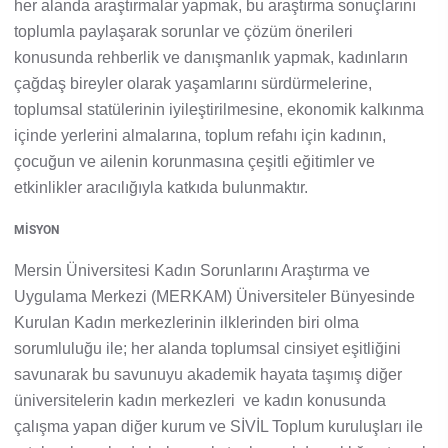
her alanda araştırmalar yapmak, bu araştırma sonuçlarını
Kalibrasyon Uygulama ve Araştırma Merkezi
toplumla paylaşarak sorunlar ve çözüm önerileri
konusunda rehberlik ve danışmanlık yapmak, kadınların
Kariyer Merkezi
çağdaş bireyler olarak yaşamlarını sürdürmelerine,
toplumsal statülerinin iyileştirilmesine, ekonomik kalkınma
Kilikia Arkeolojisi Araştırma Merkezi
içinde yerlerini almalarına, toplum refahı için kadının,
Kozmetik Temizlik ve Kimyevi Ürünler Üretim Eğitim Uygulama ve Araştırma Merkezi
çocuğun ve ailenin korunmasına çeşitli eğitimler ve
etkinlikler aracılığıyla katkıda bulunmaktır.
Nevit Kodallı Oda Müziği Uygulama ve Araştırma Merkezi
MİSYON
Nükleer Bilimler Uygulama ve Araştırma Merkezi
Mersin Üniversitesi Kadın Sorunlarını Araştırma ve
Uygulama Merkezi (MERKAM) Üniversiteler Bünyesinde
Öğrenme ve Öğretmeyi Geliştirme Uygulama ve Araştırma Merkezi
Kurulan Kadın merkezlerinin ilklerinden biri olma
sorumluluğu ile; her alanda toplumsal cinsiyet eşitliğini
Ölçme ve Değerlendirme Uygulama ve Araştırma Merkezi
savunarak bu savunuyu akademik hayata taşımış diğer
üniversitelerin kadın merkezleri ve kadın konusunda
Özel Yetenekliler Eğitimi Uygulama ve Araştırma Merkezi
çalışma yapan diğer kurum ve SİVİL Toplum kuruluşları ile