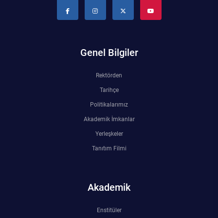
Su Ürünleri Fakültesi
Gıda Araştırmaları Uygulama ve Araştırma Merkezi
Tıp Fakültesi
Göç Araştırmaları Uygulama ve Araştırma Merkezi
Genel Bilgiler
Turizm Fakültesi
Görsel İşitsel Yapımlar Uygulama ve Araştırma Merkezi
Rektörden
Tarihçe
Hastane
Politikalarımız
Akademik İmkanlar
İleri Teknoloji Eğitim Araştırma ve Uygulama Merkezi
Yerleşkeler
İlk Yardım Araştırma ve Uygulama Merkezi
Tanıtım Filmi
İş Sağlığı ve Güvenliği Uygulama ve Araştırma Merkezi
Akademik
Kadın Sorunları Uygulama ve Araştırma Merkezi
Enstitüler