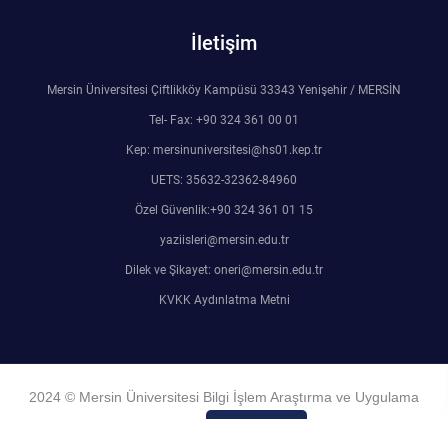
Rehberlik ve Psikolojik Danışmanlık Uygulama ve Araştırma Merkezi
İletişim
Restorasyon ve Koruma Merkezi
Mersin Üniversitesi Çiftlikköy Kampüsü 33343 Yenişehir / MERSİN
Sürdürülebilir Çevre Uygulama ve Araştırma Merkezi
Tel- Fax: +90 324 361 00 01
Kep: mersinuniversitesi@hs01.kep.tr
Sürekli Eğitim Uygulama ve Araştırma Merkezi
UETS: 35632-32362-84960
Özel Güvenlik:+90 324 361 01 15
Turizm Uygulama ve Araştırma Merkezi
yaziisleri@mersin.edu.tr
Dilek ve Şikayet: oneri@mersin.edu.tr
Türkçe Öğretimi Uygulama ve Araştırma Merkezi
KVKK Aydınlatma Metni
Uzaktan Eğitim Uygulama ve Araştırma Merkezi
Yörük Kültürü Uygulama ve Araştırma Merkezi
2024 © Mersin Üniversitesi Bilgi İşlem Araştırma ve Uygulama
Merkezi
Admin Girişi