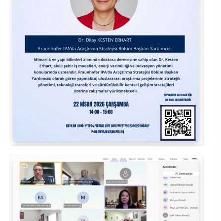
Kalibrasyon Uygulama ve Araştırma Merkezi
Kariyer Merkezi
Kilikia Arkeolojisi Araştırma Merkezi
Kozmetik Temizlik ve Kimyevi Ürünler Üretim Eğitim Uygulama ve Araştırma Merkezi
Nevit Kodallı Oda Müziği Uygulama ve Araştırma Merkezi
Nükleer Bilimler Uygulama ve Araştırma Merkezi
Öğrenme ve Öğretmeyi Geliştirme Uygulama ve Araştırma Merkezi
Ölçme ve Değerlendirme Uygulama ve Araştırma Merkezi
Özel Yetenekliler Eğitimi Uygulama ve Araştırma Merkezi