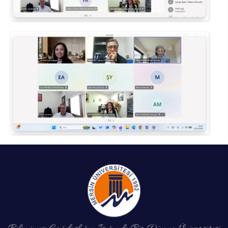
Rehberlik ve Psikolojik Danışmanlık Uygulama ve Araştırma Merkezi
Restorasyon ve Koruma Merkezi
Sürdürülebilir Çevre Uygulama ve Araştırma Merkezi
Sürekli Eğitim Uygulama ve Araştırma Merkezi
Turizm Uygulama ve Araştırma Merkezi
Türkçe Öğretimi Uygulama ve Araştırma Merkezi
Uzaktan Eğitim Uygulama ve Araştırma Merkezi
Yörük Kültürü Uygulama ve Araştırma Merkezi