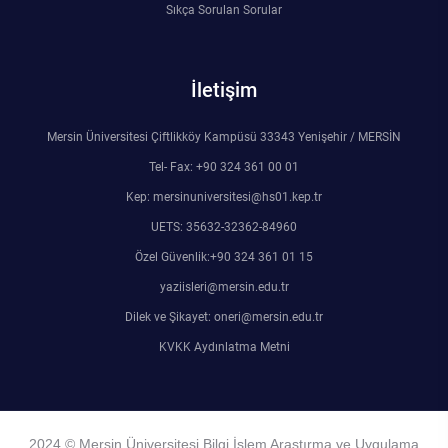
Sıkça Sorulan Sorular
İletişim
Mersin Üniversitesi Çiftlikköy Kampüsü 33343 Yenişehir / MERSİN
Tel- Fax: +90 324 361 00 01
Kep: mersinuniversitesi@hs01.kep.tr
UETS: 35632-32362-84960
Özel Güvenlik:+90 324 361 01 15
yaziisleri@mersin.edu.tr
Dilek ve Şikayet: oneri@mersin.edu.tr
KVKK Aydınlatma Metni
2024 © Mersin Üniversitesi Bilgi İşlem Araştırma ve Uygulama