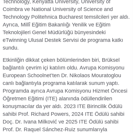
Technology, Kenyatta University, University of
Coimbra ve National University of Science and
Su Ürünleri Fakültesi
Gıda Araştırmaları Uygulama ve Araştırma Merkezi
Technology Politehnica Bucharest temsilcileri yer aldı.
Tıp Fakültesi
Ayrıca, Millî Eğitim Bakanlığı Yenilik ve Eğitim
Göç Araştırmaları Uygulama ve Araştırma Merkezi
Teknolojileri Genel Müdürlüğü bünyesindeki
Turizm Fakültesi
eTwinning Ulusal Destek Servisi de programa katkı
Görsel İşitsel Yapımlar Uygulama ve Araştırma Merkezi
sundu.
Etkinliğin dikkat çeken bölümlerinden biri, Brüksel
Hastane
bağlantılı çevrim içi katılım oldu. Avrupa Komisyonu
European Schoolnet’ten Dr. Nikolaos Mouratoglou
İleri Teknoloji Eğitim Araştırma ve Uygulama Merkezi
canlı bağlantıyla programa katılarak sunum yaptı.
İlk Yardım Araştırma ve Uygulama Merkezi
Programda ayrıca Avrupa Komisyonu Hizmet Öncesi
Öğretmen Eğitimi (ITE) alanında ödüllendirilen
İş Sağlığı ve Güvenliği Uygulama ve Araştırma Merkezi
konuşmacılar da yer aldı. 2023 ITE Birincilik Ödülü
sahibi Prof. Richard Powers, 2024 ITE Ödülü sahibi
Kadın Sorunları Uygulama ve Araştırma Merkezi
Doç. Dr. Ivana Milković ve 2025 ITE Ödülü sahibi
Prof. Dr. Raquel Sánchez-Ruiz sunumlarıyla