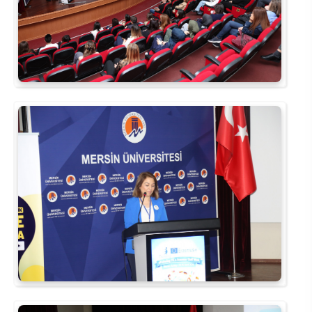
Rehberlik ve Psikolojik Danışmanlık Uygulama ve Araştırma Merkezi
Restorasyon ve Koruma Merkezi
Sürdürülebilir Çevre Uygulama ve Araştırma Merkezi
Sürekli Eğitim Uygulama ve Araştırma Merkezi
Turizm Uygulama ve Araştırma Merkezi
Türkçe Öğretimi Uygulama ve Araştırma Merkezi
Uzaktan Eğitim Uygulama ve Araştırma Merkezi
Yörük Kültürü Uygulama ve Araştırma Merkezi