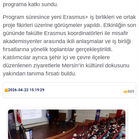
Kalibrasyon Uygulama ve Araştırma Merkezi
programa katkı sundu.
Program süresince yeni Erasmus+ iş birlikleri ve ortak
Kariyer Merkezi
proje fikirleri üzerine görüşmeler yapıldı. Etkinliğin son
gününde fakülte Erasmus koordinatörleri ile misafir
Kilikia Arkeolojisi Araştırma Merkezi
akademisyenler arasında ikili anlaşmalar ve iş birliği
fırsatlarına yönelik toplantılar gerçekleştirildi.
Kozmetik Temizlik ve Kimyevi Ürünler Üretim Eğitim Uygulama ve Araştırma Merkezi
Katılımcılar ayrıca şehir içi ve çevre ilçelere
düzenlenen ziyaretlerle Mersin’in kültürel dokusunu
Nevit Kodallı Oda Müziği Uygulama ve Araştırma Merkezi
yakından tanıma fırsatı buldu.
Nükleer Bilimler Uygulama ve Araştırma Merkezi
2026-04-22 15:19:29
889
Öğrenme ve Öğretmeyi Geliştirme Uygulama ve Araştırma Merkezi
Ölçme ve Değerlendirme Uygulama ve Araştırma Merkezi
Özel Yetenekliler Eğitimi Uygulama ve Araştırma Merkezi