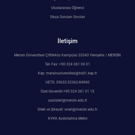
Uluslararası Öğrenci
Sıkça Sorulan Sorular
İletişim
Mersin Üniversitesi Çiftlikköy Kampüsü 33343 Yenişehir / MERSİN
Tel- Fax: +90 324 361 00 01
Kep: mersinuniversitesi@hs01.kep.tr
UETS: 35632-32362-84960
Özel Güvenlik:+90 324 361 01 15
yaziisleri@mersin.edu.tr
Dilek ve Şikayet: oneri@mersin.edu.tr
KVKK Aydınlatma Metni