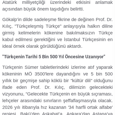
Atatürk milliyetçiliği üzerindeki etkisini anlamak
Rehberlik ve Psikolojik Danışmanlık Uygulama ve Araştırma Merkezi
açısından büyük önem taşıdığını belirtti.
Restorasyon ve Koruma Merkezi
Gökalp’in dilde sadeleşme fikrine de değinen Prof. Dr.
Kılıç, "Türkçeleşmiş Türkçe" anlayışıyla halkın diline
Sürdürülebilir Çevre Uygulama ve Araştırma Merkezi
girmiş kelimelerin kökenine bakılmaksızın Türkçe
kabul edilmesi gerektiğini ve İstanbul Türkçesinin en
Sürekli Eğitim Uygulama ve Araştırma Merkezi
ideal örnek olarak görüldüğünü aktardı.
"Türkçenin Tarihi 5 Bin 500 Yıl Öncesine Uzanıyor"
Turizm Uygulama ve Araştırma Merkezi
Türkçenin Sümer tabletlerindeki izlerine atıf yaparak
Türkçe Öğretimi Uygulama ve Araştırma Merkezi
kökeninin MÖ 3500'lere dayandığını ve 5 bin 500
yıllık bir geçmişe sahip köklü bir "kültür dili" olduğunu
Uzaktan Eğitim Uygulama ve Araştırma Merkezi
ifade eden Prof. Dr. Kılıç, dilimizin gelecekteki
vizyonunu, "Gelecekte Türkçenin en büyük sıçraması,
Yörük Kültürü Uygulama ve Araştırma Merkezi
lehçeler arasındaki sınırların şeffaflaşmasıyla olacak.
2026 yılı itibarıyla hız kazanan '34 harfli ortak alfabe'
projesi, Bakü’den Aşkabat’a, Ankara’dan Astana’ya