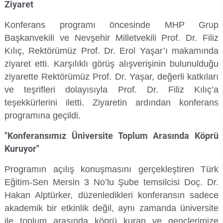
Ziyaret
Su Ürünleri Fakültesi
Konferans programı öncesinde MHP Grup
Gıda Araştırmaları Uygulama ve Araştırma Merkezi
Başkanvekili ve Nevşehir Milletvekili Prof. Dr. Filiz
Tıp Fakültesi
Göç Araştırmaları Uygulama ve Araştırma Merkezi
Kılıç, Rektörümüz Prof. Dr. Erol Yaşar’ı makamında
ziyaret etti. Karşılıklı görüş alışverişinin bulunulduğu
Turizm Fakültesi
Görsel İşitsel Yapımlar Uygulama ve Araştırma Merkezi
ziyarette Rektörümüz Prof. Dr. Yaşar, değerli katkıları
ve teşrifleri dolayısıyla Prof. Dr. Filiz Kılıç’a
Hastane
teşekkürlerini iletti. Ziyaretin ardından konferans
programına geçildi.
İleri Teknoloji Eğitim Araştırma ve Uygulama Merkezi
"Konferansımız Üniversite Toplum Arasında Köprü
Kuruyor"
İlk Yardım Araştırma ve Uygulama Merkezi
Programın açılış konuşmasını gerçekleştiren Türk
İş Sağlığı ve Güvenliği Uygulama ve Araştırma Merkezi
Eğitim-Sen Mersin 3 No’lu Şube temsilcisi Doç. Dr.
Hakan Alptürker, düzenledikleri konferansın sadece
Kadın Sorunları Uygulama ve Araştırma Merkezi
akademik bir etkinlik değil, aynı zamanda üniversite
ile toplum arasında köprü kuran ve gençlerimize