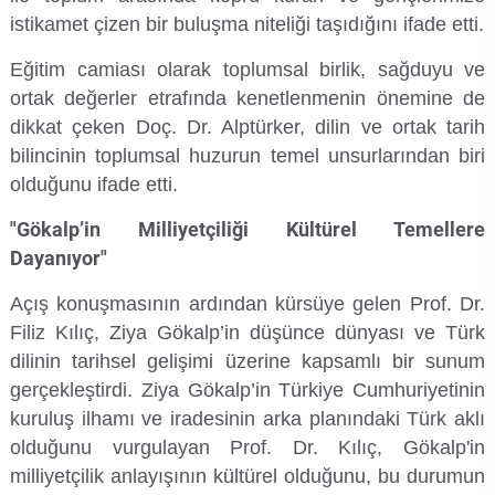
Kalibrasyon Uygulama ve Araştırma Merkezi
istikamet çizen bir buluşma niteliği taşıdığını ifade etti.
Kariyer Merkezi
Eğitim camiası olarak toplumsal birlik, sağduyu ve
ortak değerler etrafında kenetlenmenin önemine de
Kilikia Arkeolojisi Araştırma Merkezi
dikkat çeken Doç. Dr. Alptürker, dilin ve ortak tarih
bilincinin toplumsal huzurun temel unsurlarından biri
Kozmetik Temizlik ve Kimyevi Ürünler Üretim Eğitim Uygulama ve Araştırma Merkezi
olduğunu ifade etti.
"Gökalp’in Milliyetçiliği Kültürel Temellere
Nevit Kodallı Oda Müziği Uygulama ve Araştırma Merkezi
Dayanıyor"
Nükleer Bilimler Uygulama ve Araştırma Merkezi
Açış konuşmasının ardından kürsüye gelen Prof. Dr.
Filiz Kılıç, Ziya Gökalp’in düşünce dünyası ve Türk
Öğrenme ve Öğretmeyi Geliştirme Uygulama ve Araştırma Merkezi
dilinin tarihsel gelişimi üzerine kapsamlı bir sunum
gerçekleştirdi. Ziya Gökalp’in Türkiye Cumhuriyetinin
Ölçme ve Değerlendirme Uygulama ve Araştırma Merkezi
kuruluş ilhamı ve iradesinin arka planındaki Türk aklı
olduğunu vurgulayan Prof. Dr. Kılıç, Gökalp'in
Özel Yetenekliler Eğitimi Uygulama ve Araştırma Merkezi
milliyetçilik anlayışının kültürel olduğunu, bu durumun