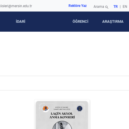
Rektöre Yaz
iisleri@mersin.edu.tr
Arama
TR
|
EN
search
İDARİ
ÖĞRENCİ
ARAŞTIRMA