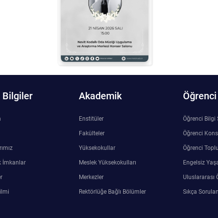
Bilgiler
Akademik
Öğrenci
n
Enstitüler
Öğrenci Bilgi
Fakülteler
Öğrenci Kons
rımız
Yüksekokullar
Öğrenci Toplu
 İmkanlar
Meslek Yüksekokulları
Engelsiz Yaş
r
Merkezler
Uluslararası 
ilmi
Rektörlüğe Bağlı Bölümler
Sıkça Sorulan