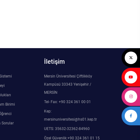
İletişim
 Sistemi
Mersin Üniversitesi Çiftlikköy
Kampüsü 33343 Yenişehir /
eyi
MERSİN
lukları
Tel- Fax: +90 324 361 00 01
am Birimi
Kep:
Öğrenci
mersinuniversitesi@hs01.kep.tr
 Sorular
UETS: 35632-32362-84960
Özel Güvenlik:+90 324 361 01 15