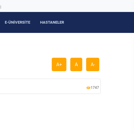
|
E-ÜNİVERSİTE
HASTANELER
A+
A
A-
1747