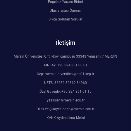
Engelsiz Yaşam Birimi
Rehberlik ve Psikolojik Danışmanlık Uygulama ve Araştırma Merkezi
Uluslararası Öğrenci
Sıkça Sorulan Sorular
Restorasyon ve Koruma Merkezi
Sürdürülebilir Çevre Uygulama ve Araştırma Merkezi
İletişim
Sürekli Eğitim Uygulama ve Araştırma Merkezi
Mersin Üniversitesi Çiftlikköy Kampüsü 33343 Yenişehir / MERSİN
Turizm Uygulama ve Araştırma Merkezi
Tel- Fax: +90 324 361 00 01
Kep: mersinuniversitesi@hs01.kep.tr
Türkçe Öğretimi Uygulama ve Araştırma Merkezi
UETS: 35632-32362-84960
Özel Güvenlik:+90 324 361 01 15
Uzaktan Eğitim Uygulama ve Araştırma Merkezi
yaziisleri@mersin.edu.tr
Dilek ve Şikayet: oneri@mersin.edu.tr
Yörük Kültürü Uygulama ve Araştırma Merkezi
KVKK Aydınlatma Metni