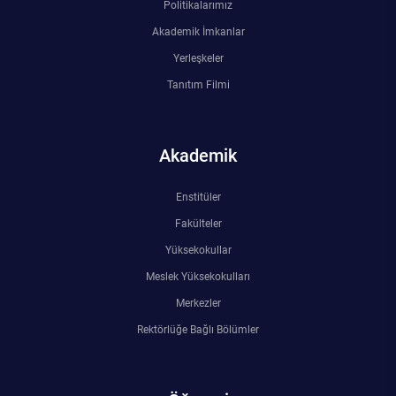
Politikalarımız
Kalibrasyon Uygulama ve Araştırma Merkezi
Akademik İmkanlar
Kariyer Merkezi
Yerleşkeler
Tanıtım Filmi
Kilikia Arkeolojisi Araştırma Merkezi
Kozmetik Temizlik ve Kimyevi Ürünler Üretim Eğitim Uygulama ve Araştırma Merkezi
Akademik
Nevit Kodallı Oda Müziği Uygulama ve Araştırma Merkezi
Enstitüler
Fakülteler
Nükleer Bilimler Uygulama ve Araştırma Merkezi
Yüksekokullar
Öğrenme ve Öğretmeyi Geliştirme Uygulama ve Araştırma Merkezi
Meslek Yüksekokulları
Merkezler
Ölçme ve Değerlendirme Uygulama ve Araştırma Merkezi
Rektörlüğe Bağlı Bölümler
Özel Yetenekliler Eğitimi Uygulama ve Araştırma Merkezi