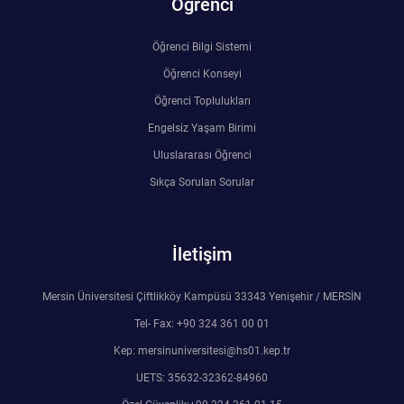
Öğrenci
Rehberlik ve Psikolojik Danışmanlık Uygulama ve Araştırma Merkezi
Öğrenci Bilgi Sistemi
Restorasyon ve Koruma Merkezi
Öğrenci Konseyi
Öğrenci Toplulukları
Sürdürülebilir Çevre Uygulama ve Araştırma Merkezi
Engelsiz Yaşam Birimi
Sürekli Eğitim Uygulama ve Araştırma Merkezi
Uluslararası Öğrenci
Sıkça Sorulan Sorular
Turizm Uygulama ve Araştırma Merkezi
Türkçe Öğretimi Uygulama ve Araştırma Merkezi
İletişim
Uzaktan Eğitim Uygulama ve Araştırma Merkezi
Mersin Üniversitesi Çiftlikköy Kampüsü 33343 Yenişehir / MERSİN
Tel- Fax: +90 324 361 00 01
Yörük Kültürü Uygulama ve Araştırma Merkezi
Kep: mersinuniversitesi@hs01.kep.tr
UETS: 35632-32362-84960