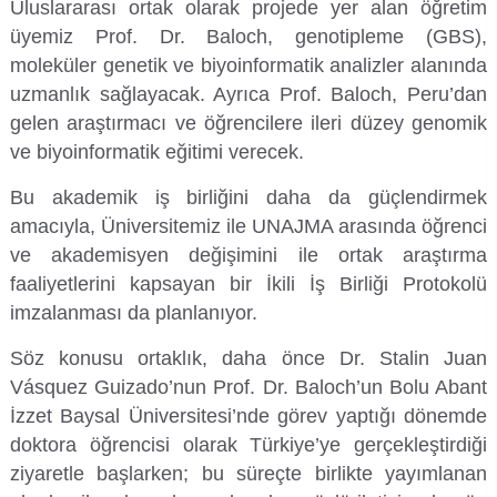
Uluslararası ortak olarak projede yer alan öğretim
Su Ürünleri Fakültesi
üyemiz Prof. Dr. Baloch, genotipleme (GBS),
Gıda Araştırmaları Uygulama ve Araştırma Merkezi
moleküler genetik ve biyoinformatik analizler alanında
Tıp Fakültesi
uzmanlık sağlayacak. Ayrıca Prof. Baloch, Peru’dan
Göç Araştırmaları Uygulama ve Araştırma Merkezi
gelen araştırmacı ve öğrencilere ileri düzey genomik
Turizm Fakültesi
ve biyoinformatik eğitimi verecek.
Görsel İşitsel Yapımlar Uygulama ve Araştırma Merkezi
Bu akademik iş birliğini daha da güçlendirmek
Hastane
amacıyla, Üniversitemiz ile UNAJMA arasında öğrenci
ve akademisyen değişimini ile ortak araştırma
İleri Teknoloji Eğitim Araştırma ve Uygulama Merkezi
faaliyetlerini kapsayan bir İkili İş Birliği Protokolü
imzalanması da planlanıyor.
İlk Yardım Araştırma ve Uygulama Merkezi
Söz konusu ortaklık, daha önce Dr. Stalin Juan
Vásquez Guizado’nun Prof. Dr. Baloch’un Bolu Abant
İş Sağlığı ve Güvenliği Uygulama ve Araştırma Merkezi
İzzet Baysal Üniversitesi’nde görev yaptığı dönemde
doktora öğrencisi olarak Türkiye’ye gerçekleştirdiği
Kadın Sorunları Uygulama ve Araştırma Merkezi
ziyaretle başlarken; bu süreçte birlikte yayımlanan