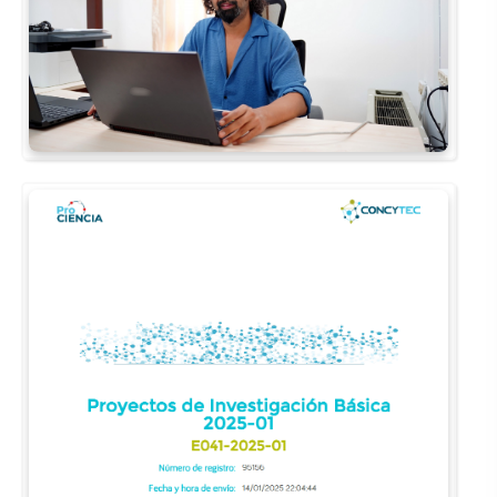
Rehberlik ve Psikolojik Danışmanlık Uygulama ve Araştırma Merkezi
Restorasyon ve Koruma Merkezi
Sürdürülebilir Çevre Uygulama ve Araştırma Merkezi
Sürekli Eğitim Uygulama ve Araştırma Merkezi
Turizm Uygulama ve Araştırma Merkezi
Türkçe Öğretimi Uygulama ve Araştırma Merkezi
Uzaktan Eğitim Uygulama ve Araştırma Merkezi
Yörük Kültürü Uygulama ve Araştırma Merkezi