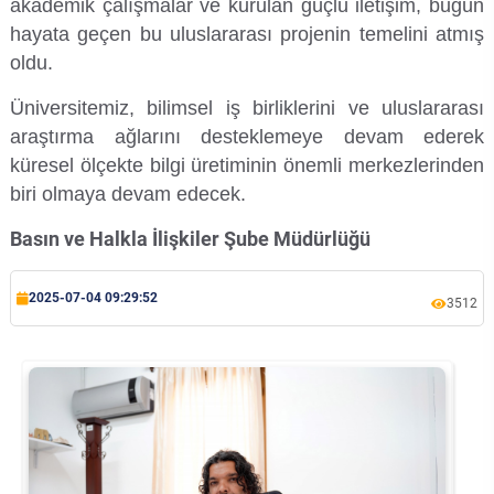
akademik çalışmalar ve kurulan güçlü iletişim, bugün
Kalibrasyon Uygulama ve Araştırma Merkezi
hayata geçen bu uluslararası projenin temelini atmış
oldu.
Kariyer Merkezi
Üniversitemiz, bilimsel iş birliklerini ve uluslararası
Kilikia Arkeolojisi Araştırma Merkezi
araştırma ağlarını desteklemeye devam ederek
küresel ölçekte bilgi üretiminin önemli merkezlerinden
Kozmetik Temizlik ve Kimyevi Ürünler Üretim Eğitim Uygulama ve Araştırma Merkezi
biri olmaya devam edecek.
Nevit Kodallı Oda Müziği Uygulama ve Araştırma Merkezi
Basın ve Halkla İlişkiler Şube Müdürlüğü
Nükleer Bilimler Uygulama ve Araştırma Merkezi
2025-07-04 09:29:52
3512
Öğrenme ve Öğretmeyi Geliştirme Uygulama ve Araştırma Merkezi
Ölçme ve Değerlendirme Uygulama ve Araştırma Merkezi
Özel Yetenekliler Eğitimi Uygulama ve Araştırma Merkezi