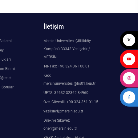
İletişim
 Sistemi
Mersin Üniversitesi Çiftlikköy
Kampüsü 33343 Yenişehir /
eyi
MERSİN
lukları
Tel- Fax: +90 324 361 00 01
am Birimi
Kep:
Öğrenci
mersinuniversitesi@hs01.kep.tr
 Sorular
UETS: 35632-32362-84960
Özel Güvenlik:+90 324 361 01 15
yaziisleri@mersin.edu.tr
Dilek ve Şikayet:
oneri@mersin.edu.tr
KVKK Aydınlatma Metni