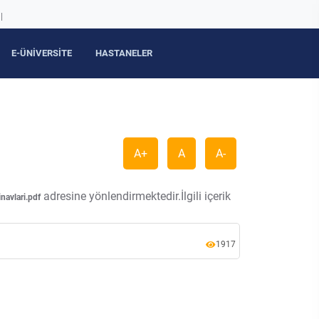
|
E-ÜNİVERSİTE
HASTANELER
A+
A
A-
adresine yönlendirmektedir.İlgili içerik
avlari.pdf
1917