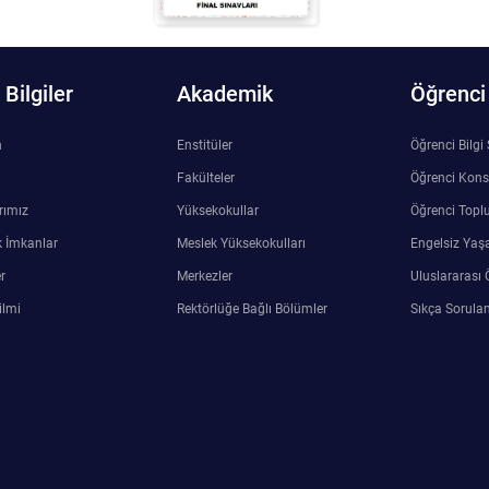
Bilgiler
Akademik
Öğrenci
n
Enstitüler
Öğrenci Bilgi
Fakülteler
Öğrenci Kons
rımız
Yüksekokullar
Öğrenci Toplu
 İmkanlar
Meslek Yüksekokulları
Engelsiz Yaş
r
Merkezler
Uluslararası 
ilmi
Rektörlüğe Bağlı Bölümler
Sıkça Sorulan