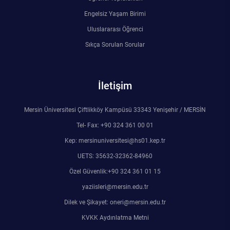
Engelsiz Yaşam Birimi
Uluslararası Öğrenci
Sıkça Sorulan Sorular
İletişim
Mersin Üniversitesi Çiftlikköy Kampüsü 33343 Yenişehir / MERSİN
Tel- Fax: +90 324 361 00 01
Kep: mersinuniversitesi@hs01.kep.tr
UETS: 35632-32362-84960
Özel Güvenlik:+90 324 361 01 15
yaziisleri@mersin.edu.tr
Dilek ve Şikayet: oneri@mersin.edu.tr
KVKK Aydınlatma Metni