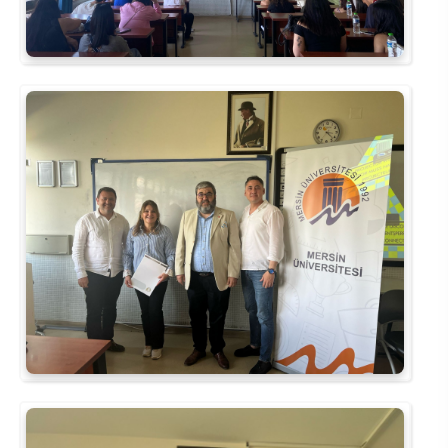
Kalibrasyon Uygulama ve Araştırma Merkezi
Kariyer Merkezi
Kilikia Arkeolojisi Araştırma Merkezi
Kozmetik Temizlik ve Kimyevi Ürünler Üretim Eğitim Uygulama ve Araştırma Merkezi
Nevit Kodallı Oda Müziği Uygulama ve Araştırma Merkezi
Nükleer Bilimler Uygulama ve Araştırma Merkezi
Öğrenme ve Öğretmeyi Geliştirme Uygulama ve Araştırma Merkezi
Ölçme ve Değerlendirme Uygulama ve Araştırma Merkezi
Özel Yetenekliler Eğitimi Uygulama ve Araştırma Merkezi