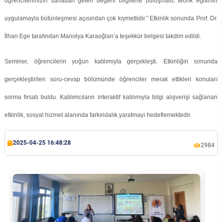
öğrencilerimizin sahadan gelen değerli bilgilerle buluşması, teorik eğitimin
Su Ürünleri Fakültesi
uygulamayla bütünleşmesi açısından çok kıymetlidir.” Etkinlik sonunda Prof. Dr.
Gıda Araştırmaları Uygulama ve Araştırma Merkezi
İlhan Ege tarafından Manolya Karaoğlan’a teşekkür belgesi takdim edildi.
Tıp Fakültesi
Göç Araştırmaları Uygulama ve Araştırma Merkezi
Seminer, öğrencilerin yoğun katılımıyla gerçekleşti. Etkinliğin sonunda
Turizm Fakültesi
Görsel İşitsel Yapımlar Uygulama ve Araştırma Merkezi
gerçekleştirilen soru-cevap bölümünde öğrenciler merak ettikleri konuları
sorma fırsatı buldu. Katılımcıların interaktif katılımıyla bilgi alışverişi sağlanan
Hastane
etkinlik, sosyal hizmet alanında farkındalık yaratmayı hedeflemektedir.
İleri Teknoloji Eğitim Araştırma ve Uygulama Merkezi
2025-04-25 16:48:28
2984
İlk Yardım Araştırma ve Uygulama Merkezi
İş Sağlığı ve Güvenliği Uygulama ve Araştırma Merkezi
Kadın Sorunları Uygulama ve Araştırma Merkezi