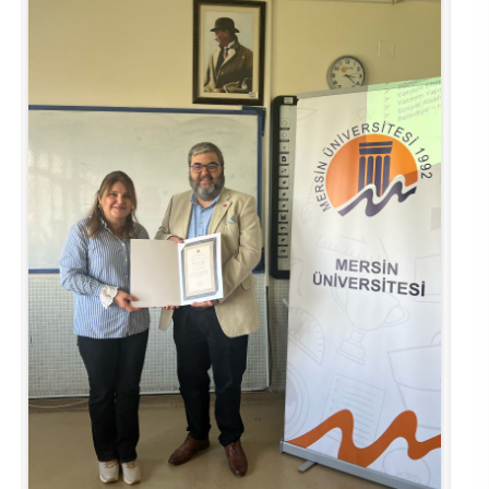
Rehberlik ve Psikolojik Danışmanlık Uygulama ve Araştırma Merkezi
Restorasyon ve Koruma Merkezi
Sürdürülebilir Çevre Uygulama ve Araştırma Merkezi
Sürekli Eğitim Uygulama ve Araştırma Merkezi
Turizm Uygulama ve Araştırma Merkezi
Türkçe Öğretimi Uygulama ve Araştırma Merkezi
Uzaktan Eğitim Uygulama ve Araştırma Merkezi
Yörük Kültürü Uygulama ve Araştırma Merkezi