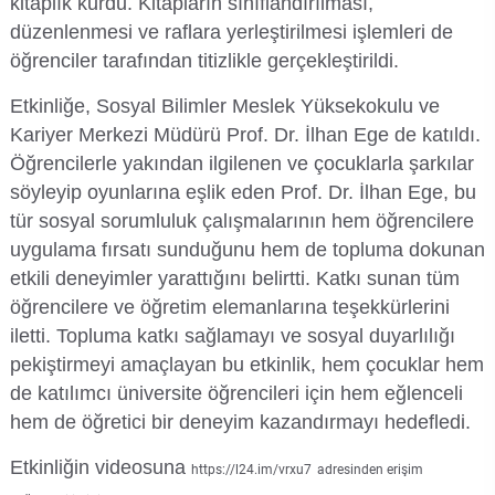
kitaplık kurdu. Kitapların sınıflandırılması,
düzenlenmesi ve raflara yerleştirilmesi işlemleri de
Su Ürünleri Fakültesi
Gıda Araştırmaları Uygulama ve Araştırma Merkezi
öğrenciler tarafından titizlikle gerçekleştirildi.
Tıp Fakültesi
Etkinliğe, Sosyal Bilimler Meslek Yüksekokulu ve
Göç Araştırmaları Uygulama ve Araştırma Merkezi
Kariyer Merkezi Müdürü Prof. Dr. İlhan Ege de katıldı.
Turizm Fakültesi
Öğrencilerle yakından ilgilenen ve çocuklarla şarkılar
Görsel İşitsel Yapımlar Uygulama ve Araştırma Merkezi
söyleyip oyunlarına eşlik eden Prof. Dr. İlhan Ege, bu
tür sosyal sorumluluk çalışmalarının hem öğrencilere
Hastane
uygulama fırsatı sunduğunu hem de topluma dokunan
etkili deneyimler yarattığını belirtti. Katkı sunan tüm
İleri Teknoloji Eğitim Araştırma ve Uygulama Merkezi
öğrencilere ve öğretim elemanlarına teşekkürlerini
iletti. Topluma katkı sağlamayı ve sosyal duyarlılığı
İlk Yardım Araştırma ve Uygulama Merkezi
pekiştirmeyi amaçlayan bu etkinlik, hem çocuklar hem
de katılımcı üniversite öğrencileri için hem eğlenceli
İş Sağlığı ve Güvenliği Uygulama ve Araştırma Merkezi
hem de öğretici bir deneyim kazandırmayı hedefledi.
Kadın Sorunları Uygulama ve Araştırma Merkezi
Etkinliğin videosuna
https://l24.im/vrxu7
adresinden erişim