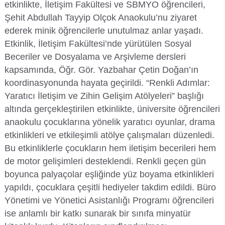
etkinlikte, İletişim Fakültesi ve SBMYO öğrencileri,
Organizasyon Şeması
İktisadi ve İdari Bilimler Fakültesi
Sağlık Hizmetleri Meslek Yüksekokulu
Yapı İşleri ve Teknik Daire Başkanlığı
Mezun İzleme Koordinatörlüğü
Sağlık Bilimleri Etik Kurulu
Aday Öğrenci
KGS Online Bakiye Yükleme
Meslek Yüksekokulları İzleme ve Değerlendirme Komisyonu
Şehit Abdullah Tayyip Olçok Anaokulu’nu ziyaret
Deniz Araştırmaları ile Hidrografik Ölçmeler ve İnsansız Deniz-Hava Sistemleri Uygulama ve Araştırma Merkezi
ederek minik öğrencilerle unutulmaz anlar yaşadı.
İletişim
İlahiyat Fakültesi
Silifke Meslek Yüksekokulu
Ortak Seçmeli Dersler Koordinatörlüğü
Sosyal ve Beşeri Bilimler Etik Kurulu
Öğrenci Toplulukları Komisyonu
İlgili Birimler
Memnuniyet Yönetim Sistemi
Etkinlik, İletişim Fakültesi’nde yürütülen Sosyal
Deniz Bilimleri Uygulama ve Araştırma Merkezi
Beceriler ve Dosyalama ve Arşivleme dersleri
Rektöre Yaz
İletişim Fakültesi
Sosyal Bilimler Meslek Yüksekokulu
Öyp Kurum Koordinasyon Birimi
Spor Bilimleri Etik Kurulu
Mezun Öğrenci
Mevzuat Bilgi Sistemi
Temel Bilimlerde Doktora Sonrası Araştırma Projesi (DOSAP) Komisyonu
kapsamında, Öğr. Gör. Yazbahar Çetin Doğan’ın
Deniz Kaplumbağaları Uygulama ve Araştırma Merkezi
koordinasyonunda hayata geçirildi. “Renkli Adımlar:
İnsan ve Toplum Bilimleri Fakültesi
Teknik Bilimler Meslek Yüksekokulu
Teknoloji Transfer Ofisi Koordinatörlüğü
Tıp Fakültesi Yayın ve Dökümantasyon Kurulu
Uluslararası Öğrenci
Öğrenci Bilgi Sistemi
Temel Bilimlerde Genç Beyinler Projesi (GEP) Komisyonu
Yaratıcı İletişim ve Zihin Gelişim Atölyeleri” başlığı
Dış Ticaret ve Lojistik Uygulama ve Araştırma Merkezi
altında gerçekleştirilen etkinlikte, üniversite öğrencileri
Mimarlık Fakültesi
Toplumsal Katkı Koordinatörlüğü
UYGAR Koordinasyon Kurulu
Toplumsal Cinsiyet Eşitliği Planı İzleme Komisyonu
Toplantı Bilgi Sistemi
anaokulu çocuklarına yönelik yaratıcı oyunlar, drama
Diş Hekimliği Uygulama ve Araştırma Merkezi
etkinlikleri ve etkileşimli atölye çalışmaları düzenledi.
Mühendislik Fakültesi
Yaşlılık Çalışmaları Koordinatörlüğü
Yayın Komisyonu
Veri Yönetim Sistemi
Egzersiz ve Spor Bilimleri Uygulama ve Araştırma Merkezi
Bu etkinliklerle çocukların hem iletişim becerileri hem
de motor gelişimleri desteklendi. Renkli geçen gün
Müzik ve Sahne Sanatları Fakültesi
YLSY Burs Programı Koordinatörlüğü
YÖK-Akademik Birikim Projesi (AKAP) Komisyonu
Webmail / Mail Servisi
Enerji Teknolojileri Uygulama ve Araştırma Merkezi
boyunca palyaçolar eşliğinde yüz boyama etkinlikleri
yapıldı, çocuklara çeşitli hediyeler takdim edildi. Büro
Sağlık Bilimleri Fakültesi
Yurtdışı Öğrenci Kabul ve Değerlendirme Komisyonu
Genç Girişimci Uygulama ve Araştırma Merkezi
Yönetimi ve Yönetici Asistanlığı Programı öğrencileri
ise anlamlı bir katkı sunarak bir sınıfa minyatür
Spor Bilimleri Fakültesi
Gençlik Bilim Sanat Uygulama ve Araştırma Merkezi