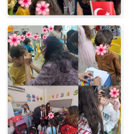
Rehberlik ve Psikolojik Danışmanlık Uygulama ve Araştırma Merkezi
Restorasyon ve Koruma Merkezi
Sürdürülebilir Çevre Uygulama ve Araştırma Merkezi
Sürekli Eğitim Uygulama ve Araştırma Merkezi
Turizm Uygulama ve Araştırma Merkezi
Türkçe Öğretimi Uygulama ve Araştırma Merkezi
Uzaktan Eğitim Uygulama ve Araştırma Merkezi
Yörük Kültürü Uygulama ve Araştırma Merkezi