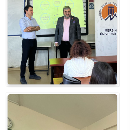
Rehberlik ve Psikolojik Danışmanlık Uygulama ve Araştırma Merkezi
Restorasyon ve Koruma Merkezi
Sürdürülebilir Çevre Uygulama ve Araştırma Merkezi
Sürekli Eğitim Uygulama ve Araştırma Merkezi
Turizm Uygulama ve Araştırma Merkezi
Türkçe Öğretimi Uygulama ve Araştırma Merkezi
Uzaktan Eğitim Uygulama ve Araştırma Merkezi
Yörük Kültürü Uygulama ve Araştırma Merkezi