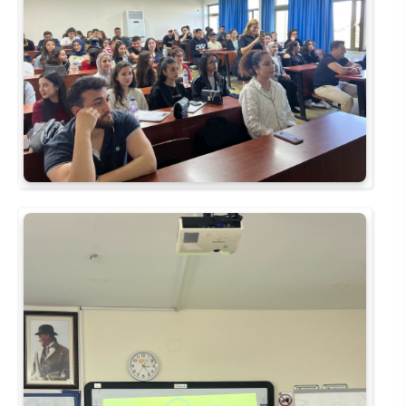
Kalibrasyon Uygulama ve Araştırma Merkezi
Kariyer Merkezi
Kilikia Arkeolojisi Araştırma Merkezi
Kozmetik Temizlik ve Kimyevi Ürünler Üretim Eğitim Uygulama ve Araştırma Merkezi
Nevit Kodallı Oda Müziği Uygulama ve Araştırma Merkezi
Nükleer Bilimler Uygulama ve Araştırma Merkezi
Öğrenme ve Öğretmeyi Geliştirme Uygulama ve Araştırma Merkezi
Ölçme ve Değerlendirme Uygulama ve Araştırma Merkezi
Özel Yetenekliler Eğitimi Uygulama ve Araştırma Merkezi