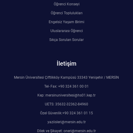
Öğrenci Konseyi
Öğrenci Toplulukları
Engelsiz Yaşam Birimi
Uluslararası Öğrenci
Sıkça Sorulan Sorular
İletişim
Mersin Üniversitesi Çiftlikköy Kampüsü 33343 Yenişehir / MERSİN
Tel- Fax: +90 324 361 00 01
Kep: mersinuniversitesi@hs01.kep.tr
UETS: 35632-32362-84960
Özel Güvenlik:+90 324 361 01 15
yaziisleri@mersin.edu.tr
Dilek ve Şikayet: oneri@mersin.edu.tr