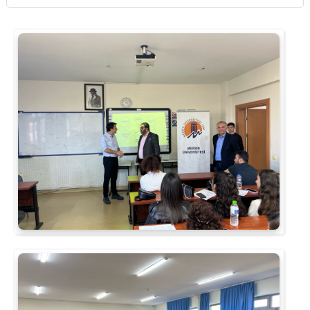
Su Ürünleri Fakültesi
Gıda Araştırmaları Uygulama ve Araştırma Merkezi
Tıp Fakültesi
Göç Araştırmaları Uygulama ve Araştırma Merkezi
Turizm Fakültesi
Görsel İşitsel Yapımlar Uygulama ve Araştırma Merkezi
Hastane
İleri Teknoloji Eğitim Araştırma ve Uygulama Merkezi
İlk Yardım Araştırma ve Uygulama Merkezi
İş Sağlığı ve Güvenliği Uygulama ve Araştırma Merkezi
Kadın Sorunları Uygulama ve Araştırma Merkezi