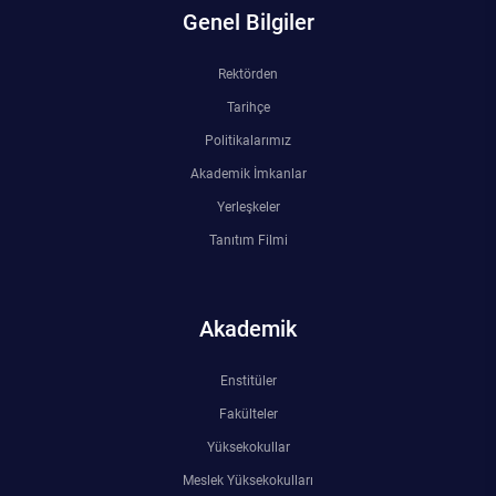
Kalibrasyon Uygulama ve Araştırma Merkezi
Genel Bilgiler
Kariyer Merkezi
Rektörden
Tarihçe
Kilikia Arkeolojisi Araştırma Merkezi
Politikalarımız
Akademik İmkanlar
Kozmetik Temizlik ve Kimyevi Ürünler Üretim Eğitim Uygulama ve Araştırma Merkezi
Yerleşkeler
Nevit Kodallı Oda Müziği Uygulama ve Araştırma Merkezi
Tanıtım Filmi
Nükleer Bilimler Uygulama ve Araştırma Merkezi
Akademik
Öğrenme ve Öğretmeyi Geliştirme Uygulama ve Araştırma Merkezi
Enstitüler
Ölçme ve Değerlendirme Uygulama ve Araştırma Merkezi
Fakülteler
Yüksekokullar
Özel Yetenekliler Eğitimi Uygulama ve Araştırma Merkezi
Meslek Yüksekokulları