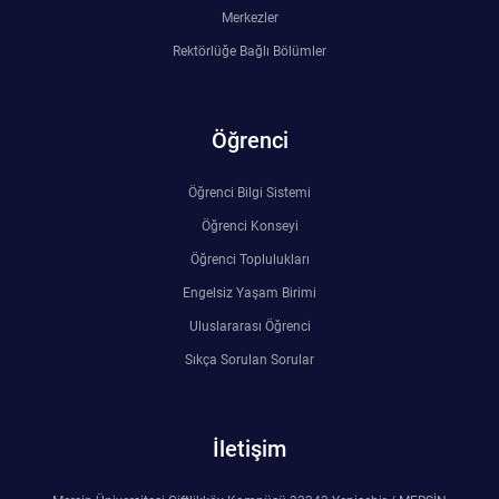
Merkezler
Rehberlik ve Psikolojik Danışmanlık Uygulama ve Araştırma Merkezi
Rektörlüğe Bağlı Bölümler
Restorasyon ve Koruma Merkezi
Sürdürülebilir Çevre Uygulama ve Araştırma Merkezi
Öğrenci
Sürekli Eğitim Uygulama ve Araştırma Merkezi
Öğrenci Bilgi Sistemi
Öğrenci Konseyi
Turizm Uygulama ve Araştırma Merkezi
Öğrenci Toplulukları
Engelsiz Yaşam Birimi
Türkçe Öğretimi Uygulama ve Araştırma Merkezi
Uluslararası Öğrenci
Sıkça Sorulan Sorular
Uzaktan Eğitim Uygulama ve Araştırma Merkezi
Yörük Kültürü Uygulama ve Araştırma Merkezi
İletişim