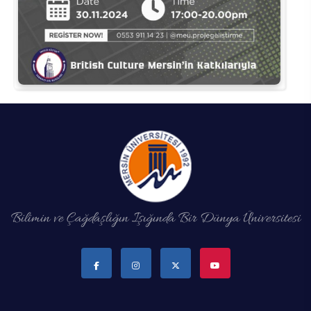
Su Ürünleri Fakültesi
Gıda Araştırmaları Uygulama ve Araştırma Merkezi
Tıp Fakültesi
Göç Araştırmaları Uygulama ve Araştırma Merkezi
Turizm Fakültesi
Görsel İşitsel Yapımlar Uygulama ve Araştırma Merkezi
Hastane
İleri Teknoloji Eğitim Araştırma ve Uygulama Merkezi
İlk Yardım Araştırma ve Uygulama Merkezi
Bilimin ve Çağdaşlığın Işığında Bir Dünya Üniversitesi
İş Sağlığı ve Güvenliği Uygulama ve Araştırma Merkezi
Kadın Sorunları Uygulama ve Araştırma Merkezi