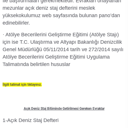
İle başvurmaları gerekmektedir. Evrakları onaylanan
Rehberlik ve Psikolojik Danışmanlık Uygulama ve Araştırma Merkezi
mezunlar açık deniz staj defterini meslek
yüksekokulumuz web sayfasında bulunan pano’dan
Restorasyon ve Koruma Merkezi
edinebilirler.
· Atölye Becerilerini Geliştirme Eğitimi (Atölye Stajı)
Sürdürülebilir Çevre Uygulama ve Araştırma Merkezi
için ise T.C. Ulaştırma ve Altyapı Bakanlığı Denizcilik
Genel Müdürlüğü 05/11/2014 tarih ve 272/2014 sayılı
Sürekli Eğitim Uygulama ve Araştırma Merkezi
Atölye Becerilerini Geliştirme Eğitimi Uygulama
Talimatında belirtilen hususlar
Turizm Uygulama ve Araştırma Merkezi
Türkçe Öğretimi Uygulama ve Araştırma Merkezi
İlgili talimat için tıklayınız.
Uzaktan Eğitim Uygulama ve Araştırma Merkezi
Yörük Kültürü Uygulama ve Araştırma Merkezi
Açık Deniz Staj Bitiminde Getirilmesi Gereken Evraklar
1-Açık Deniz Staj Defteri