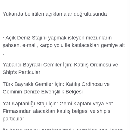
Kalibrasyon Uygulama ve Araştırma Merkezi
Yukarıda belirtilen açıklamalar doğrultusunda
Kariyer Merkezi
Kilikia Arkeolojisi Araştırma Merkezi
· Açık Deniz Stajını yapmak isteyen mezunların
şahsen, e-mail, kargo yolu ile katılacakları gemiye ait
Kozmetik Temizlik ve Kimyevi Ürünler Üretim Eğitim Uygulama ve Araştırma Merkezi
;
Nevit Kodallı Oda Müziği Uygulama ve Araştırma Merkezi
Yabancı Bayraklı Gemiler İçin: Katılış Ordinosu ve
Ship’s Particular
Nükleer Bilimler Uygulama ve Araştırma Merkezi
Türk Bayraklı Gemiler İçin: Katılış Ordinosu ve
Öğrenme ve Öğretmeyi Geliştirme Uygulama ve Araştırma Merkezi
Geminin Denize Elverişlilik Belgesi
Yat Kaptanlığı Stajı İçin: Gemi Kaptanı veya Yat
Ölçme ve Değerlendirme Uygulama ve Araştırma Merkezi
Firmasından alacakları katılış belgesi ve ship’s
particular
Özel Yetenekliler Eğitimi Uygulama ve Araştırma Merkezi