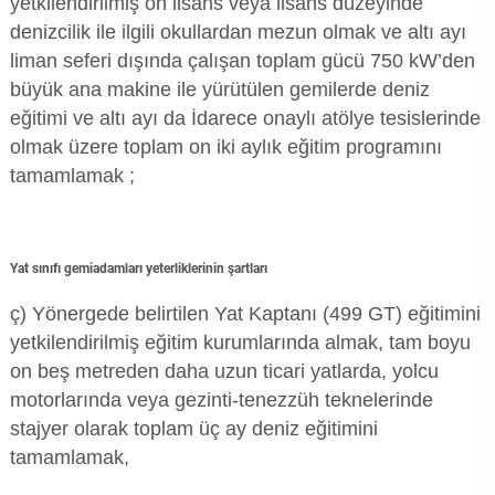
yetkilendirilmiş ön lisans veya lisans düzeyinde
denizcilik ile ilgili okullardan mezun olmak ve altı ayı
Su Ürünleri Fakültesi
Gıda Araştırmaları Uygulama ve Araştırma Merkezi
liman seferi dışında çalışan toplam gücü 750 kW’den
büyük ana makine ile yürütülen gemilerde deniz
Tıp Fakültesi
Göç Araştırmaları Uygulama ve Araştırma Merkezi
eğitimi ve altı ayı da İdarece onaylı atölye tesislerinde
Turizm Fakültesi
olmak üzere toplam on iki aylık eğitim programını
Görsel İşitsel Yapımlar Uygulama ve Araştırma Merkezi
tamamlamak ;
Hastane
Yat sınıfı gemiadamları yeterliklerinin şartları
İleri Teknoloji Eğitim Araştırma ve Uygulama Merkezi
ç) Yönergede belirtilen Yat Kaptanı (499 GT) eğitimini
İlk Yardım Araştırma ve Uygulama Merkezi
yetkilendirilmiş eğitim kurumlarında almak, tam boyu
on beş metreden daha uzun ticari yatlarda, yolcu
İş Sağlığı ve Güvenliği Uygulama ve Araştırma Merkezi
motorlarında veya gezinti-tenezzüh teknelerinde
stajyer olarak toplam üç ay deniz eğitimini
Kadın Sorunları Uygulama ve Araştırma Merkezi
tamamlamak,