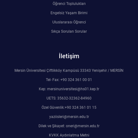
Öğrenci Toplulukları
Engelsiz Yaşam Birimi
Uluslararası Öğrenci
Sıkça Sorulan Sorular
İletişim
Mersin Üniversitesi Çiftlikköy Kampüsü 33343 Yenişehir / MERSİN
Tel- Fax: +90 324 361 00 01
Kep: mersinuniversitesi@hs01.kep.tr
UETS: 35632-32362-84960
Özel Güvenlik:+90 324 361 01 15
yaziisleri@mersin.edu.tr
Dilek ve Şikayet: oneri@mersin.edu.tr
KVKK Aydınlatma Metni