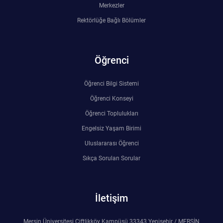
Merkezler
Rehberlik ve Psikolojik Danışmanlık Uygulama ve Araştırma Merkezi
Rektörlüğe Bağlı Bölümler
Restorasyon ve Koruma Merkezi
Öğrenci
Sürdürülebilir Çevre Uygulama ve Araştırma Merkezi
Öğrenci Bilgi Sistemi
Sürekli Eğitim Uygulama ve Araştırma Merkezi
Öğrenci Konseyi
Turizm Uygulama ve Araştırma Merkezi
Öğrenci Toplulukları
Engelsiz Yaşam Birimi
Türkçe Öğretimi Uygulama ve Araştırma Merkezi
Uluslararası Öğrenci
Sıkça Sorulan Sorular
Uzaktan Eğitim Uygulama ve Araştırma Merkezi
Yörük Kültürü Uygulama ve Araştırma Merkezi
İletişim
Mersin Üniversitesi Çiftlikköy Kampüsü 33343 Yenişehir / MERSİN