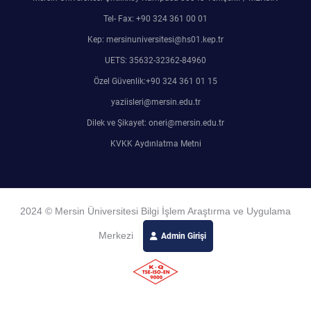
Tel- Fax: +90 324 361 00 01
Kep: mersinuniversitesi@hs01.kep.tr
UETS: 35632-32362-84960
Özel Güvenlik:+90 324 361 01 15
yaziisleri@mersin.edu.tr
Dilek ve Şikayet: oneri@mersin.edu.tr
KVKK Aydınlatma Metni
2024 © Mersin Üniversitesi Bilgi İşlem Araştırma ve Uygulama
Merkezi
Admin Girişi