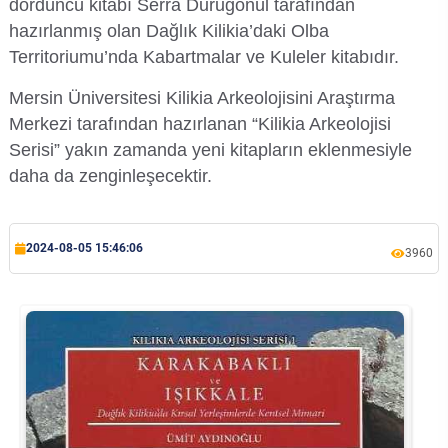
dördüncü kitabı Serra Durugönül tarafından
hazırlanmış olan Dağlık Kilikia’daki Olba
Su Ürünleri Fakültesi
Gıda Araştırmaları Uygulama ve Araştırma Merkezi
Territoriumu’nda Kabartmalar ve Kuleler kitabıdır.
Tıp Fakültesi
Mersin Üniversitesi Kilikia Arkeolojisini Araştırma
Göç Araştırmaları Uygulama ve Araştırma Merkezi
Merkezi tarafından hazırlanan “Kilikia Arkeolojisi
Turizm Fakültesi
Serisi” yakın zamanda yeni kitapların eklenmesiyle
Görsel İşitsel Yapımlar Uygulama ve Araştırma Merkezi
daha da zenginleşecektir.
Hastane
2024-08-05 15:46:06
İleri Teknoloji Eğitim Araştırma ve Uygulama Merkezi
3960
İlk Yardım Araştırma ve Uygulama Merkezi
İş Sağlığı ve Güvenliği Uygulama ve Araştırma Merkezi
Kadın Sorunları Uygulama ve Araştırma Merkezi