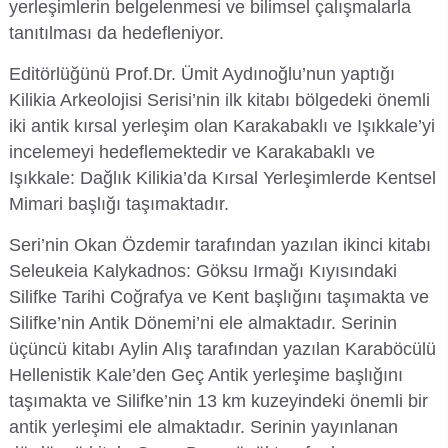
yerleşimlerin belgelenmesi ve bilimsel çalışmalarla
Organizasyon Şeması
İktisadi ve İdari Bilimler Fakültesi
Sağlık Hizmetleri Meslek Yüksekokulu
Yapı İşleri ve Teknik Daire Başkanlığı
Mezun İzleme Koordinatörlüğü
Sağlık Bilimleri Etik Kurulu
Aday Öğrenci
KGS Online Bakiye Yükleme
Meslek Yüksekokulları İzleme ve Değerlendirme Komisyonu
tanıtılması da hedefleniyor.
Deniz Araştırmaları ile Hidrografik Ölçmeler ve İnsansız Deniz-Hava Sistemleri Uygulama ve Araştırma Merkezi
Editörlüğünü Prof.Dr. Ümit Aydınoğlu’nun yaptığı
İletişim
İlahiyat Fakültesi
Silifke Meslek Yüksekokulu
Ortak Seçmeli Dersler Koordinatörlüğü
Sosyal ve Beşeri Bilimler Etik Kurulu
Öğrenci Toplulukları Komisyonu
İlgili Birimler
Memnuniyet Yönetim Sistemi
Deniz Bilimleri Uygulama ve Araştırma Merkezi
Kilikia Arkeolojisi Serisi’nin ilk kitabı bölgedeki önemli
iki antik kırsal yerleşim olan Karakabaklı ve Işıkkale’yi
Rektöre Yaz
İletişim Fakültesi
Sosyal Bilimler Meslek Yüksekokulu
Öyp Kurum Koordinasyon Birimi
Spor Bilimleri Etik Kurulu
Mezun Öğrenci
Mevzuat Bilgi Sistemi
Temel Bilimlerde Doktora Sonrası Araştırma Projesi (DOSAP) Komisyonu
Deniz Kaplumbağaları Uygulama ve Araştırma Merkezi
incelemeyi hedeflemektedir ve Karakabaklı ve
Işıkkale: Dağlık Kilikia’da Kırsal Yerleşimlerde Kentsel
İnsan ve Toplum Bilimleri Fakültesi
Teknik Bilimler Meslek Yüksekokulu
Teknoloji Transfer Ofisi Koordinatörlüğü
Tıp Fakültesi Yayın ve Dökümantasyon Kurulu
Uluslararası Öğrenci
Öğrenci Bilgi Sistemi
Temel Bilimlerde Genç Beyinler Projesi (GEP) Komisyonu
Dış Ticaret ve Lojistik Uygulama ve Araştırma Merkezi
Mimari başlığı taşımaktadır.
Mimarlık Fakültesi
Toplumsal Katkı Koordinatörlüğü
UYGAR Koordinasyon Kurulu
Toplumsal Cinsiyet Eşitliği Planı İzleme Komisyonu
Toplantı Bilgi Sistemi
Diş Hekimliği Uygulama ve Araştırma Merkezi
Seri’nin Okan Özdemir tarafından yazılan ikinci kitabı
Seleukeia Kalykadnos: Göksu Irmağı Kıyısındaki
Mühendislik Fakültesi
Yaşlılık Çalışmaları Koordinatörlüğü
Yayın Komisyonu
Veri Yönetim Sistemi
Egzersiz ve Spor Bilimleri Uygulama ve Araştırma Merkezi
Silifke Tarihi Coğrafya ve Kent başlığını taşımakta ve
Silifke’nin Antik Dönemi’ni ele almaktadır. Serinin
Müzik ve Sahne Sanatları Fakültesi
YLSY Burs Programı Koordinatörlüğü
YÖK-Akademik Birikim Projesi (AKAP) Komisyonu
Webmail / Mail Servisi
Enerji Teknolojileri Uygulama ve Araştırma Merkezi
üçüncü kitabı Aylin Alış tarafından yazılan Karaböcülü
Hellenistik Kale’den Geç Antik yerleşime başlığını
Sağlık Bilimleri Fakültesi
Yurtdışı Öğrenci Kabul ve Değerlendirme Komisyonu
Genç Girişimci Uygulama ve Araştırma Merkezi
taşımakta ve Silifke’nin 13 km kuzeyindeki önemli bir
antik yerleşimi ele almaktadır. Serinin yayınlanan
Spor Bilimleri Fakültesi
Gençlik Bilim Sanat Uygulama ve Araştırma Merkezi