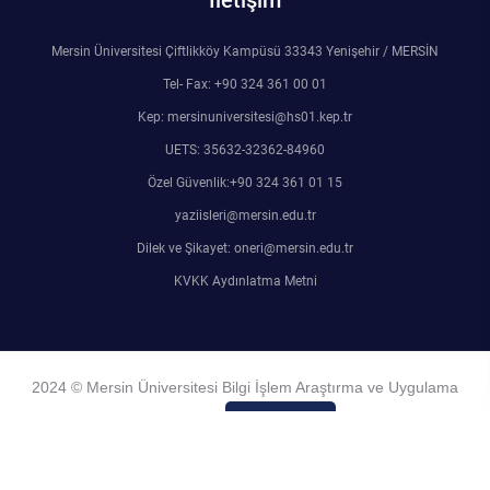
İletişim
Mersin Üniversitesi Çiftlikköy Kampüsü 33343 Yenişehir / MERSİN
Tel- Fax: +90 324 361 00 01
Kep: mersinuniversitesi@hs01.kep.tr
UETS: 35632-32362-84960
Özel Güvenlik:+90 324 361 01 15
yaziisleri@mersin.edu.tr
Dilek ve Şikayet: oneri@mersin.edu.tr
KVKK Aydınlatma Metni
2024 © Mersin Üniversitesi Bilgi İşlem Araştırma ve Uygulama
Merkezi
Admin Girişi