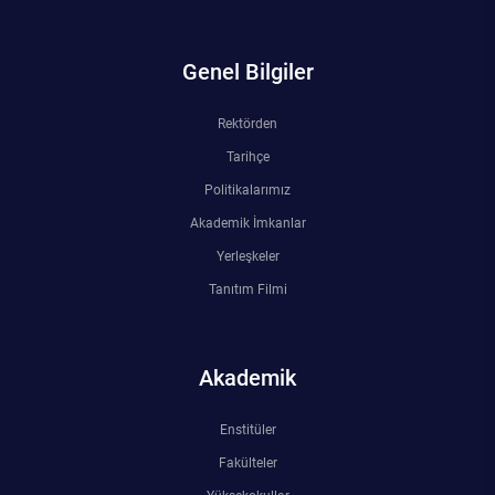
Rehberlik ve Psikolojik Danışmanlık Uygulama ve Araştırma Merkezi
Genel Bilgiler
Restorasyon ve Koruma Merkezi
Rektörden
Sürdürülebilir Çevre Uygulama ve Araştırma Merkezi
Tarihçe
Sürekli Eğitim Uygulama ve Araştırma Merkezi
Politikalarımız
Akademik İmkanlar
Turizm Uygulama ve Araştırma Merkezi
Yerleşkeler
Tanıtım Filmi
Türkçe Öğretimi Uygulama ve Araştırma Merkezi
Uzaktan Eğitim Uygulama ve Araştırma Merkezi
Akademik
Yörük Kültürü Uygulama ve Araştırma Merkezi
Enstitüler
Fakülteler