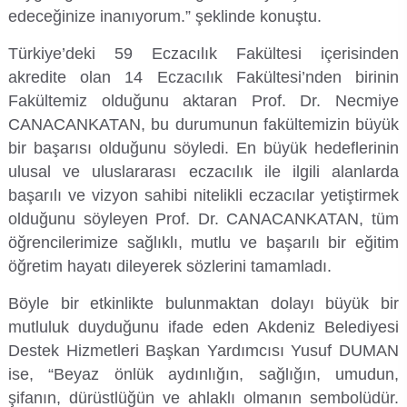
edeceğinize inanıyorum.” şeklinde konuştu.
Rehberlik ve Psikolojik Danışmanlık Uygulama ve Araştırma Merkezi
Türkiye’deki 59 Eczacılık Fakültesi içerisinden
Restorasyon ve Koruma Merkezi
akredite olan 14 Eczacılık Fakültesi’nden birinin
Fakültemiz olduğunu aktaran Prof. Dr. Necmiye
Sürdürülebilir Çevre Uygulama ve Araştırma Merkezi
CANACANKATAN, bu durumunun fakültemizin büyük
bir başarısı olduğunu söyledi. En büyük hedeflerinin
Sürekli Eğitim Uygulama ve Araştırma Merkezi
ulusal ve uluslararası eczacılık ile ilgili alanlarda
başarılı ve vizyon sahibi nitelikli eczacılar yetiştirmek
Turizm Uygulama ve Araştırma Merkezi
olduğunu söyleyen Prof. Dr. CANACANKATAN, tüm
öğrencilerimize sağlıklı, mutlu ve başarılı bir eğitim
Türkçe Öğretimi Uygulama ve Araştırma Merkezi
öğretim hayatı dileyerek sözlerini tamamladı.
Uzaktan Eğitim Uygulama ve Araştırma Merkezi
Böyle bir etkinlikte bulunmaktan dolayı büyük bir
mutluluk duyduğunu ifade eden Akdeniz Belediyesi
Yörük Kültürü Uygulama ve Araştırma Merkezi
Destek Hizmetleri Başkan Yardımcısı Yusuf DUMAN
ise, “Beyaz önlük aydınlığın, sağlığın, umudun,
şifanın, dürüstlüğün ve ahlaklı olmanın sembolüdür.