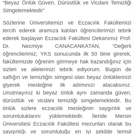
“Beyaz Önlük Güven, Dürüstlük ve Vicdani Temizliği
Kalibrasyon Uygulama ve Araştırma Merkezi
Simgelemektedir”
Kariyer Merkezi
Sözlerine Üniversitemizi ve Eczacılık Fakültemizi
tercih ederek aramıza katılan öğrencilerimizi tebrik
Kilikia Arkeolojisi Araştırma Merkezi
ederek başlayan Eczacılık Fakültesi Dekanımız Prof.
Dr. Necmiye CANACANKATAN, “Değerli
Kozmetik Temizlik ve Kimyevi Ürünler Üretim Eğitim Uygulama ve Araştırma Merkezi
öğrencilerimiz; YKS sonucunda ilk 50 bine girerek,
fakültemizde öğrenim görmeye hak kazandığınız için
Nevit Kodallı Oda Müziği Uygulama ve Araştırma Merkezi
sizleri ve ailelerinizi tebrik ediyorum. Bugün de
saflığın ve temizliğin simgesi olan beyaz önlüklerinizi
Nükleer Bilimler Uygulama ve Araştırma Merkezi
giyerek mesleğine ilk adımınızı atacaksınız.
Unutmayınız ki beyaz önlük aynı zamanda güven,
Öğrenme ve Öğretmeyi Geliştirme Uygulama ve Araştırma Merkezi
dürüstlük ve vicdani temizliği simgelemektedir. Bu
önlük sizlere eczacılık mesleğinin saygınlık ve
Ölçme ve Değerlendirme Uygulama ve Araştırma Merkezi
sorumluluklarını yüklemektedir. İleride Mersin
Üniversitesi Eczacılık Fakültesi mezunları olarak bu
Özel Yetenekliler Eğitimi Uygulama ve Araştırma Merkezi
saygınlığı ve sorumluluğu en iyi şekilde temsil