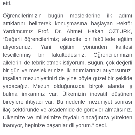
etti.
Su Ürünleri Fakültesi
Gıda Araştırmaları Uygulama ve Araştırma Merkezi
Öğrencilerimizin bugün mesleklerine ilk adımı
attıklarını belirterek konuşmasına başlayan Rektör
Tıp Fakültesi
Göç Araştırmaları Uygulama ve Araştırma Merkezi
Yardımcımız Prof. Dr. Ahmet Hakan ÖZTÜRK,
“Değerli öğrencilerimiz; akredite bir fakültede eğitim
Turizm Fakültesi
Görsel İşitsel Yapımlar Uygulama ve Araştırma Merkezi
alıyorsunuz. Yani eğitim yönünden kalitesi
tescillenmiş bir fakültedesiniz. Öğrencilerimizin
Hastane
ailelerini de tebrik etmek istiyorum. Bugün, çok değerli
bir gün ve mesleklerinize ilk adımlarınızı atıyorsunuz.
İleri Teknoloji Eğitim Araştırma ve Uygulama Merkezi
İnşallah mezuniyetinizi de yine böyle güzel bir şekilde
yapacağız. Mezun olduğunuzda birçok alanda iş
İlk Yardım Araştırma ve Uygulama Merkezi
bulma imkanınız var. Ülkemizin inovatif düşünen
bireylere ihtiyacı var. Bu nedenle mezuniyet sonrası
İş Sağlığı ve Güvenliği Uygulama ve Araştırma Merkezi
ilaç sektöründe ve akademide de görevler almalısınız.
Ülkemize ve milletimize faydalı olacağınıza yürekten
Kadın Sorunları Uygulama ve Araştırma Merkezi
inanıyor, hepinize başarılar diliyorum.” dedi.