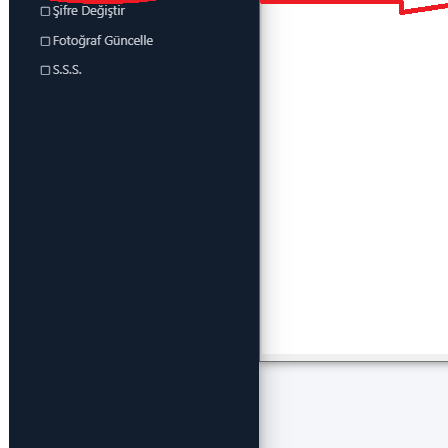
Kalibrasyon Uygulama ve Araştırma Merkezi
Kariyer Merkezi
Kilikia Arkeolojisi Araştırma Merkezi
Kozmetik Temizlik ve Kimyevi Ürünler Üretim Eğitim Uygulama ve Araştırma Merkezi
Nevit Kodallı Oda Müziği Uygulama ve Araştırma Merkezi
Nükleer Bilimler Uygulama ve Araştırma Merkezi
Öğrenme ve Öğretmeyi Geliştirme Uygulama ve Araştırma Merkezi
Ölçme ve Değerlendirme Uygulama ve Araştırma Merkezi
Özel Yetenekliler Eğitimi Uygulama ve Araştırma Merkezi