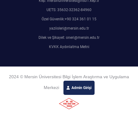
Kep: mersinuniversitesi@hs01.kep.tr
UETS: 35632-32362-84960
Özel Güvenlik:+90 324 361 01 15
yaziisleri@mersin.edu.tr
Dilek ve Şikayet: oneri@mersin.edu.tr
KVKK Aydınlatma Metni
2024 © Mersin Üniversitesi Bilgi İşlem Araştırma ve Uygulama
Merkezi
Admin Girişi