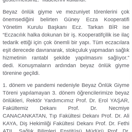
Rehberlik ve Psikolojik Danışmanlık Uygulama ve Araştırma Merkezi
Beyaz önlük giyme ve mezuniyet törenlerini çok
önemsediğini belirten Güney Ecza Kooperatifi
Restorasyon ve Koruma Merkezi
Yönetim Kurulu Başkanı Ecz. Tarkan BİR ise
“Eczacılık halka dokunan bir iş. Kooperatifçilik ise ilaç
Sürdürülebilir Çevre Uygulama ve Araştırma Merkezi
tedarik ettiği için çok önemli bir yapı. Tüm eczacılara
eşit derecede davranarak, stokçuluk yapmadan sağlık
Sürekli Eğitim Uygulama ve Araştırma Merkezi
hizmetinin rantabl şekilde yapılmasını sağlıyor.”
dedi. Konuşmaların ardından beyaz önlük giyme
Turizm Uygulama ve Araştırma Merkezi
törenine geçildi.
Türkçe Öğretimi Uygulama ve Araştırma Merkezi
1. dönem ve pandemi nedeniyle Beyaz Önlük Giyme
Töreni yapılamayan 3. dönem öğrencilerimize beyaz
Uzaktan Eğitim Uygulama ve Araştırma Merkezi
önlükleri, Rektör Yardımcımız Prof. Dr. Erol YAŞAR,
Fakültemiz Dekanı Prof. Dr. Necmiye
Yörük Kültürü Uygulama ve Araştırma Merkezi
CANACANKATAN, Tıp Fakültesi Dekanı Prof. Dr. Ali
KAYA, Diş Hekimliği Fakültesi Dekanı Prof. Dr. Fethi
ATIL, Sağlık Bilimleri Enstitüsü Müdürü Prof. Dr.