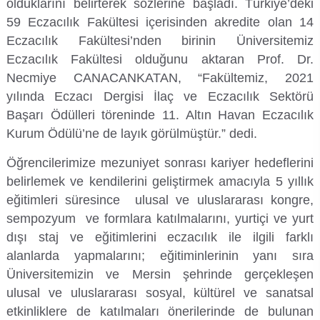
olduklarını belirterek sözlerine başladı. Türkiye’deki
59 Eczacılık Fakültesi içerisinden akredite olan 14
Su Ürünleri Fakültesi
Gıda Araştırmaları Uygulama ve Araştırma Merkezi
Eczacılık Fakültesi’nden birinin Üniversitemiz
Tıp Fakültesi
Eczacılık Fakültesi olduğunu aktaran Prof. Dr.
Göç Araştırmaları Uygulama ve Araştırma Merkezi
Necmiye CANACANKATAN, “Fakültemiz, 2021
Turizm Fakültesi
yılında Eczacı Dergisi İlaç ve Eczacılık Sektörü
Görsel İşitsel Yapımlar Uygulama ve Araştırma Merkezi
Başarı Ödülleri töreninde 11. Altın Havan Eczacılık
Kurum Ödülü’ne de layık görülmüştür.” dedi.
Hastane
Öğrencilerimize mezuniyet sonrası kariyer hedeflerini
belirlemek ve kendilerini geliştirmek amacıyla 5 yıllık
İleri Teknoloji Eğitim Araştırma ve Uygulama Merkezi
eğitimleri süresince ulusal ve uluslararası kongre,
İlk Yardım Araştırma ve Uygulama Merkezi
sempozyum ve formlara katılmalarını, yurtiçi ve yurt
dışı staj ve eğitimlerini eczacılık ile ilgili farklı
İş Sağlığı ve Güvenliği Uygulama ve Araştırma Merkezi
alanlarda yapmalarını; eğitiminlerinin yanı sıra
Üniversitemizin ve Mersin şehrinde gerçekleşen
Kadın Sorunları Uygulama ve Araştırma Merkezi
ulusal ve uluslararası sosyal, kültürel ve sanatsal
etkinliklere de katılmaları önerilerinde de bulunan