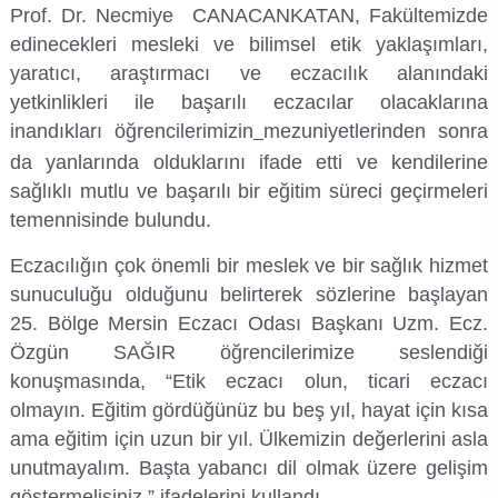
Kalibrasyon Uygulama ve Araştırma Merkezi
Prof. Dr. Necmiye CANACANKATAN, Fakültemizde
edinecekleri mesleki ve bilimsel etik yaklaşımları,
Kariyer Merkezi
yaratıcı, araştırmacı ve eczacılık alanındaki
yetkinlikleri ile başarılı eczacılar olacaklarına
Kilikia Arkeolojisi Araştırma Merkezi
inandıkları öğrencilerimizin
mezuniyetlerinden sonra
da yanlarında olduklarını ifade etti ve kendilerine
Kozmetik Temizlik ve Kimyevi Ürünler Üretim Eğitim Uygulama ve Araştırma Merkezi
sağlıklı mutlu ve başarılı bir eğitim süreci geçirmeleri
temennisinde bulundu.
Nevit Kodallı Oda Müziği Uygulama ve Araştırma Merkezi
Eczacılığın çok önemli bir meslek ve bir sağlık hizmet
sunuculuğu olduğunu belirterek sözlerine başlayan
Nükleer Bilimler Uygulama ve Araştırma Merkezi
25. Bölge Mersin Eczacı Odası Başkanı Uzm. Ecz.
Öğrenme ve Öğretmeyi Geliştirme Uygulama ve Araştırma Merkezi
Özgün SAĞIR öğrencilerimize seslendiği
konuşmasında, “Etik eczacı olun, ticari eczacı
Ölçme ve Değerlendirme Uygulama ve Araştırma Merkezi
olmayın. Eğitim gördüğünüz bu beş yıl, hayat için kısa
ama eğitim için uzun bir yıl. Ülkemizin değerlerini asla
Özel Yetenekliler Eğitimi Uygulama ve Araştırma Merkezi
unutmayalım. Başta yabancı dil olmak üzere gelişim
göstermelisiniz.” ifadelerini kullandı.