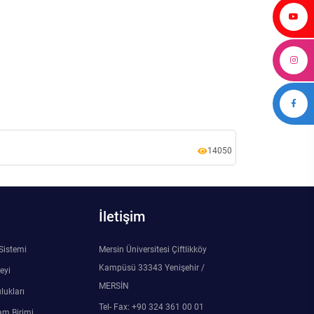
14050
İletişim
 Sistemi
Mersin Üniversitesi Çiftlikköy
Kampüsü 33343 Yenişehir /
eyi
MERSİN
lukları
Tel- Fax: +90 324 361 00 01
am Birimi