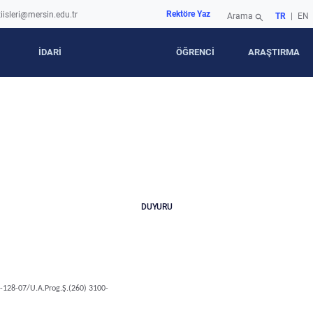
Rektöre Yaz
iisleri@mersin.edu.tr
Arama
TR
|
EN
search
İDARİ
ÖĞRENCİ
ARAŞTIRMA
DUYURU
0-128-07/U.A.Prog.Ş.(260) 3100-