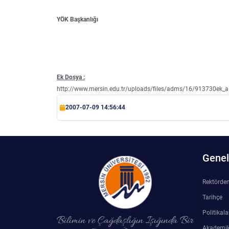
Su Ürünleri Fakültesi
YÖK Başkanlığı
Gıda Araştırmaları Uygulama ve Araştırma Merkezi
Tıp Fakültesi
Göç Araştırmaları Uygulama ve Araştırma Merkezi
Turizm Fakültesi
Görsel İşitsel Yapımlar Uygulama ve Araştırma Merkezi
Ek Dosya :
http://www.mersin.edu.tr/uploads/files/adms/16/913730ek_a
Hastane
2007-07-09 14:56:44
İleri Teknoloji Eğitim Araştırma ve Uygulama Merkezi
İlk Yardım Araştırma ve Uygulama Merkezi
Genel 
İş Sağlığı ve Güvenliği Uygulama ve Araştırma Merkezi
Rektörde
Tarihçe
Kadın Sorunları Uygulama ve Araştırma Merkezi
Politikala
Bilimin ve Çağdaşlığın Işığında Bir
Akademik