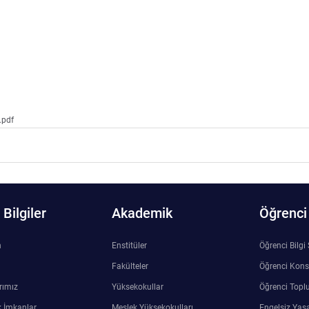
.pdf
Bilgiler
Akademik
Öğrenci
n
Enstitüler
Öğrenci Bilgi
Fakülteler
Öğrenci Kons
rımız
Yüksekokullar
Öğrenci Toplu
 İmkanlar
Meslek Yüksekokulları
Engelsiz Yaş