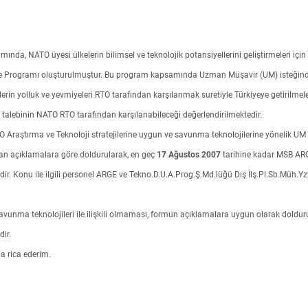
a, NATO üyesi ülkelerin bilimsel ve teknolojik potansiyellerini geliştirmeleri için d
Programı oluşturulmuştur. Bu program kapsamında Uzman Müşavir (UM) isteğinde 
lerin yolluk ve yevmiyeleri RTO tarafından karşılanmak suretiyle Türkiyeye getirilm
talebinin NATO RTO tarafından karşılanabileceği değerlendirilmektedir.
O Araştırma ve Teknoloji stratejilerine uygun ve savunma teknolojilerine yönelik UM i
alan açıklamalara göre doldurularak, en geç
17 Ağustos 2007
tarihine kadar MSB ARG
dir. Konu ile ilgili personel ARGE ve Tekno.D.U.A.Prog.Ş.Md.lüğü Dış İlş.Pl.Sb.Müh.
savunma teknolojileri ile ilişkili olmaması, formun açıklamalara uygun olarak dold
ir.
la rica ederim.