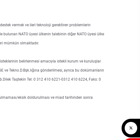
estek vermek ve ileri teknoloji gerektiren problemlerin
bulunan NATO üyesi ülkenin talebinin diğer NATO üyesi ülke
eleri mümkün olmaktadır.
steklerinin belirlenmesi amacıyla istekli kurum ve kuruluşlar
E ve Tekno.D.Bşk.lığına gönderilmesi, ayrıca bu dokümanların
Yzb.Dilek Taştekin Tel: 0 312 410 6221-0312 410 6224, Faks: 0
urulmaması/eksik doldurulması ve miad tarihinden sonra