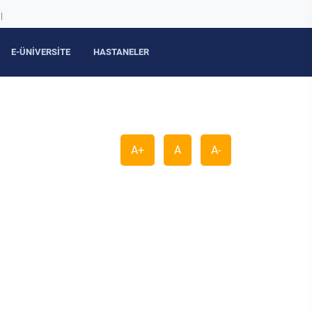
|
E-ÜNİVERSİTE
HASTANELER
A+
A
A-