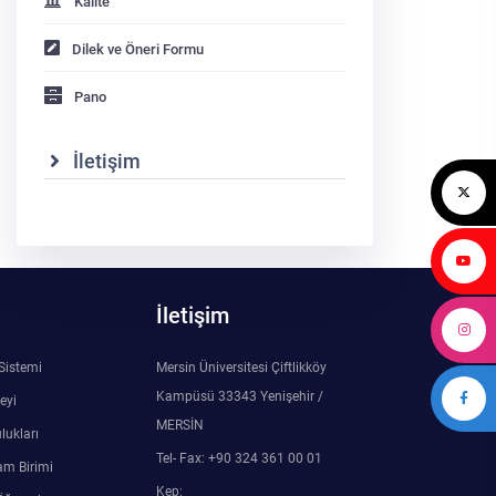
Kalite
Dilek ve Öneri Formu
Pano
İletişim
İletişim
 Sistemi
Mersin Üniversitesi Çiftlikköy
Kampüsü 33343 Yenişehir /
eyi
MERSİN
lukları
Tel- Fax: +90 324 361 00 01
am Birimi
Kep: