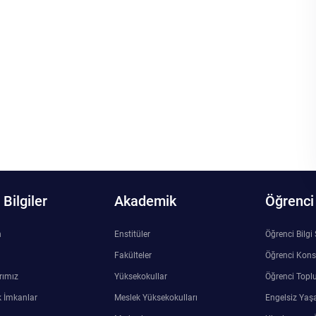
Bilgiler
Akademik
Öğrenci
n
Enstitüler
Öğrenci Bilgi
Fakülteler
Öğrenci Kons
rımız
Yüksekokullar
Öğrenci Toplu
 İmkanlar
Meslek Yüksekokulları
Engelsiz Yaş