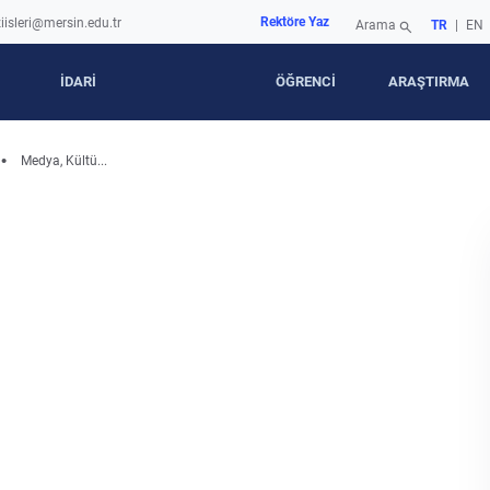
Rektöre Yaz
iisleri@mersin.edu.tr
Arama
TR
|
EN
search
İDARİ
ÖĞRENCİ
ARAŞTIRMA
Medya, Kültü...