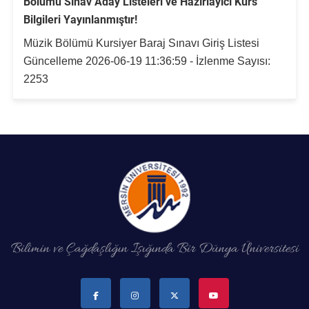
Bölümü Sınav Aday Listeleri ve Hazırlayıcı Kurs
Rehberlik ve Psikolojik Danışmanlık Uygulama ve Araştırma Merkezi
Bilgileri Yayınlanmıştır!
Müzik Bölümü Kursiyer Baraj Sınavı Giriş Listesi
Restorasyon ve Koruma Merkezi
Güncelleme 2026-06-19 11:36:59 - İzlenme Sayısı:
2253
Sürdürülebilir Çevre Uygulama ve Araştırma Merkezi
Sürekli Eğitim Uygulama ve Araştırma Merkezi
Turizm Uygulama ve Araştırma Merkezi
Türkçe Öğretimi Uygulama ve Araştırma Merkezi
Uzaktan Eğitim Uygulama ve Araştırma Merkezi
Bilimin ve Çağdaşlığın Işığında Bir Dünya Üniversitesi
Yörük Kültürü Uygulama ve Araştırma Merkezi