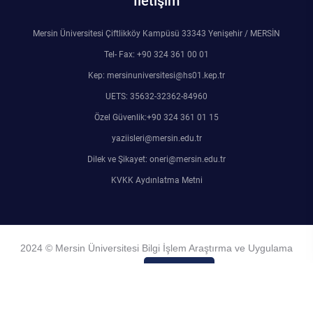
İletişim
Mersin Üniversitesi Çiftlikköy Kampüsü 33343 Yenişehir / MERSİN
Tel- Fax: +90 324 361 00 01
Kep: mersinuniversitesi@hs01.kep.tr
UETS: 35632-32362-84960
Özel Güvenlik:+90 324 361 01 15
yaziisleri@mersin.edu.tr
Dilek ve Şikayet: oneri@mersin.edu.tr
KVKK Aydınlatma Metni
2024 © Mersin Üniversitesi Bilgi İşlem Araştırma ve Uygulama
Merkezi
Admin Girişi