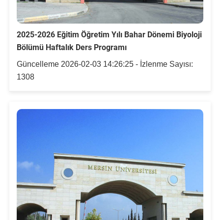
Kalibrasyon Uygulama ve Araştırma Merkezi
Kariyer Merkezi
2025-2026 Eğitim Öğretim Yılı Bahar Dönemi Biyoloji
Bölümü Haftalık Ders Programı
Kilikia Arkeolojisi Araştırma Merkezi
Güncelleme 2026-02-03 14:26:25 - İzlenme Sayısı:
1308
Kozmetik Temizlik ve Kimyevi Ürünler Üretim Eğitim Uygulama ve Araştırma Merkezi
Nevit Kodallı Oda Müziği Uygulama ve Araştırma Merkezi
Nükleer Bilimler Uygulama ve Araştırma Merkezi
Öğrenme ve Öğretmeyi Geliştirme Uygulama ve Araştırma Merkezi
Ölçme ve Değerlendirme Uygulama ve Araştırma Merkezi
Özel Yetenekliler Eğitimi Uygulama ve Araştırma Merkezi