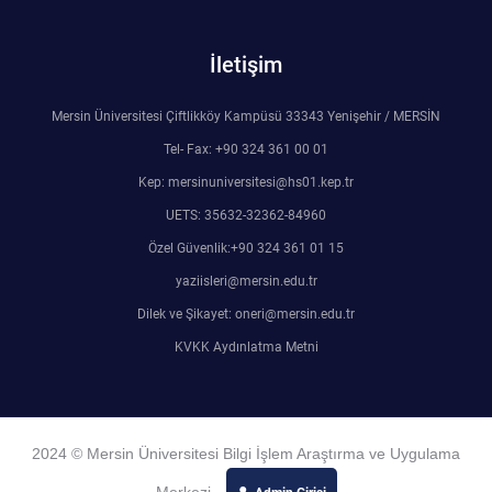
İletişim
Mersin Üniversitesi Çiftlikköy Kampüsü 33343 Yenişehir / MERSİN
Tel- Fax: +90 324 361 00 01
Kep: mersinuniversitesi@hs01.kep.tr
UETS: 35632-32362-84960
Özel Güvenlik:+90 324 361 01 15
yaziisleri@mersin.edu.tr
Dilek ve Şikayet: oneri@mersin.edu.tr
KVKK Aydınlatma Metni
2024 © Mersin Üniversitesi Bilgi İşlem Araştırma ve Uygulama