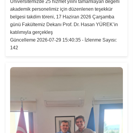
Üniversitemizde 25 hizmet yılını tamamlayan değerli
akademik personelimiz için düzenlenen teşekkür
Su Ürünleri Fakültesi
Gıda Araştırmaları Uygulama ve Araştırma Merkezi
belgesi takdim töreni, 17 Haziran 2026 Çarşamba
Tıp Fakültesi
günü Fakültemiz Dekanı Prof. Dr. Hasan YÜREK’in
Göç Araştırmaları Uygulama ve Araştırma Merkezi
katılımıyla gerçekleş
Turizm Fakültesi
Güncelleme 2026-07-29 15:40:35 - İzlenme Sayısı:
Görsel İşitsel Yapımlar Uygulama ve Araştırma Merkezi
142
Hastane
İleri Teknoloji Eğitim Araştırma ve Uygulama Merkezi
İlk Yardım Araştırma ve Uygulama Merkezi
İş Sağlığı ve Güvenliği Uygulama ve Araştırma Merkezi
Kadın Sorunları Uygulama ve Araştırma Merkezi