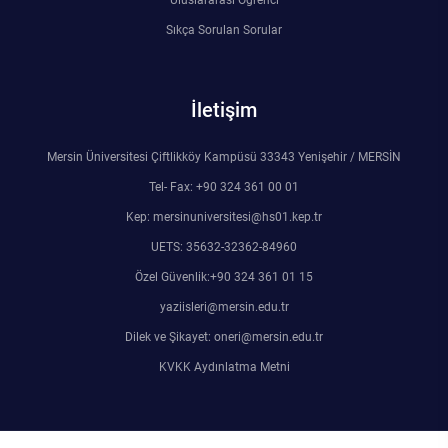
Uluslararası Öğrenci
Sıkça Sorulan Sorular
İletişim
Mersin Üniversitesi Çiftlikköy Kampüsü 33343 Yenişehir / MERSİN
Tel- Fax: +90 324 361 00 01
Kep: mersinuniversitesi@hs01.kep.tr
UETS: 35632-32362-84960
Özel Güvenlik:+90 324 361 01 15
yaziisleri@mersin.edu.tr
Dilek ve Şikayet: oneri@mersin.edu.tr
KVKK Aydınlatma Metni