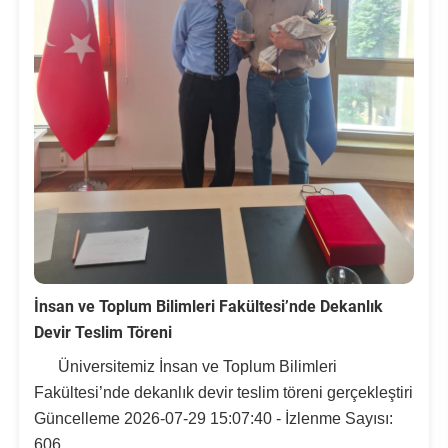
Kalibrasyon Uygulama ve Araştırma Merkezi
Kariyer Merkezi
Kilikia Arkeolojisi Araştırma Merkezi
Kozmetik Temizlik ve Kimyevi Ürünler Üretim Eğitim Uygulama ve Araştırma Merkezi
Nevit Kodallı Oda Müziği Uygulama ve Araştırma Merkezi
Nükleer Bilimler Uygulama ve Araştırma Merkezi
İnsan ve Toplum Bilimleri Fakültesi’nde Dekanlık
Öğrenme ve Öğretmeyi Geliştirme Uygulama ve Araştırma Merkezi
Devir Teslim Töreni
Ölçme ve Değerlendirme Uygulama ve Araştırma Merkezi
Üniversitemiz İnsan ve Toplum Bilimleri
Fakültesi’nde dekanlık devir teslim töreni gerçekleştiri
Özel Yetenekliler Eğitimi Uygulama ve Araştırma Merkezi
Güncelleme 2026-07-29 15:07:40 - İzlenme Sayısı:
606