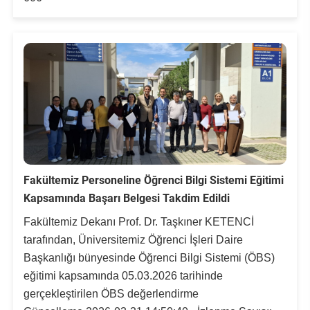
Rehberlik ve Psikolojik Danışmanlık Uygulama ve Araştırma Merkezi
Restorasyon ve Koruma Merkezi
Sürdürülebilir Çevre Uygulama ve Araştırma Merkezi
Sürekli Eğitim Uygulama ve Araştırma Merkezi
Turizm Uygulama ve Araştırma Merkezi
Fakültemiz Personeline Öğrenci Bilgi Sistemi Eğitimi
Türkçe Öğretimi Uygulama ve Araştırma Merkezi
Kapsamında Başarı Belgesi Takdim Edildi
Fakültemiz Dekanı Prof. Dr. Taşkıner KETENCİ
Uzaktan Eğitim Uygulama ve Araştırma Merkezi
tarafından, Üniversitemiz Öğrenci İşleri Daire
Başkanlığı bünyesinde Öğrenci Bilgi Sistemi (ÖBS)
Yörük Kültürü Uygulama ve Araştırma Merkezi
eğitimi kapsamında 05.03.2026 tarihinde
gerçekleştirilen ÖBS değerlendirme