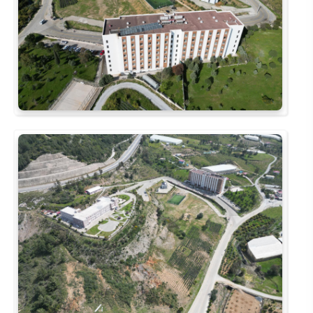
Rehberlik ve Psikolojik Danışmanlık Uygulama ve Araştırma Merkezi
Restorasyon ve Koruma Merkezi
Sürdürülebilir Çevre Uygulama ve Araştırma Merkezi
Sürekli Eğitim Uygulama ve Araştırma Merkezi
Turizm Uygulama ve Araştırma Merkezi
Türkçe Öğretimi Uygulama ve Araştırma Merkezi
Uzaktan Eğitim Uygulama ve Araştırma Merkezi
Yörük Kültürü Uygulama ve Araştırma Merkezi