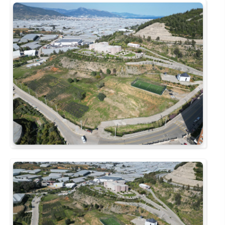
Kalibrasyon Uygulama ve Araştırma Merkezi
Kariyer Merkezi
Kilikia Arkeolojisi Araştırma Merkezi
Kozmetik Temizlik ve Kimyevi Ürünler Üretim Eğitim Uygulama ve Araştırma Merkezi
Nevit Kodallı Oda Müziği Uygulama ve Araştırma Merkezi
Nükleer Bilimler Uygulama ve Araştırma Merkezi
Öğrenme ve Öğretmeyi Geliştirme Uygulama ve Araştırma Merkezi
Ölçme ve Değerlendirme Uygulama ve Araştırma Merkezi
Özel Yetenekliler Eğitimi Uygulama ve Araştırma Merkezi