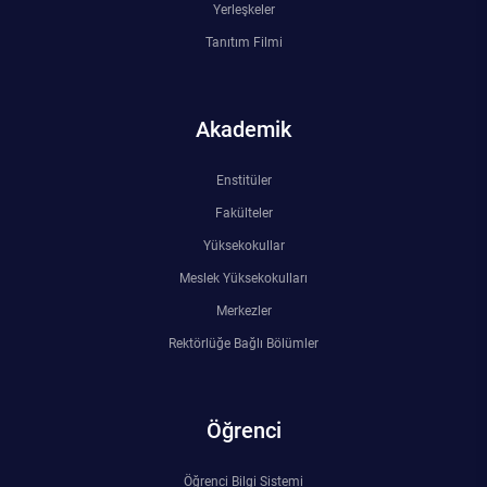
Kalibrasyon Uygulama ve Araştırma Merkezi
Yerleşkeler
Tanıtım Filmi
Kariyer Merkezi
Kilikia Arkeolojisi Araştırma Merkezi
Akademik
Kozmetik Temizlik ve Kimyevi Ürünler Üretim Eğitim Uygulama ve Araştırma Merkezi
Enstitüler
Fakülteler
Nevit Kodallı Oda Müziği Uygulama ve Araştırma Merkezi
Yüksekokullar
Meslek Yüksekokulları
Nükleer Bilimler Uygulama ve Araştırma Merkezi
Merkezler
Öğrenme ve Öğretmeyi Geliştirme Uygulama ve Araştırma Merkezi
Rektörlüğe Bağlı Bölümler
Ölçme ve Değerlendirme Uygulama ve Araştırma Merkezi
Öğrenci
Özel Yetenekliler Eğitimi Uygulama ve Araştırma Merkezi
Öğrenci Bilgi Sistemi