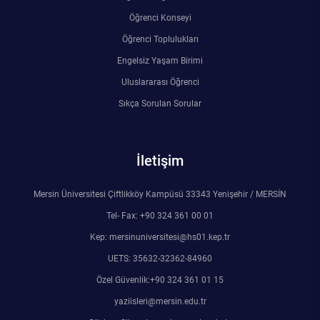
Rehberlik ve Psikolojik Danışmanlık Uygulama ve Araştırma Merkezi
Öğrenci Konseyi
Öğrenci Toplulukları
Restorasyon ve Koruma Merkezi
Engelsiz Yaşam Birimi
Uluslararası Öğrenci
Sürdürülebilir Çevre Uygulama ve Araştırma Merkezi
Sıkça Sorulan Sorular
Sürekli Eğitim Uygulama ve Araştırma Merkezi
İletişim
Turizm Uygulama ve Araştırma Merkezi
Mersin Üniversitesi Çiftlikköy Kampüsü 33343 Yenişehir / MERSİN
Türkçe Öğretimi Uygulama ve Araştırma Merkezi
Tel- Fax: +90 324 361 00 01
Uzaktan Eğitim Uygulama ve Araştırma Merkezi
Kep: mersinuniversitesi@hs01.kep.tr
UETS: 35632-32362-84960
Yörük Kültürü Uygulama ve Araştırma Merkezi
Özel Güvenlik:+90 324 361 01 15
yaziisleri@mersin.edu.tr