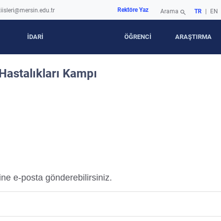
Rektöre Yaz
iisleri@mersin.edu.tr
Arama
TR
|
EN
search
İDARİ
ÖĞRENCİ
ARAŞTIRMA
Hastalıkları Kampı
sine e-posta gönderebilirsiniz.