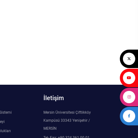
İletişim
 Sistemi
Mersin Üniversitesi Çiftlikköy
Kampüsü 33343 Yenişehir /
eyi
MERSİN
lukları
Tel- Fax: +90 324 361 00 01