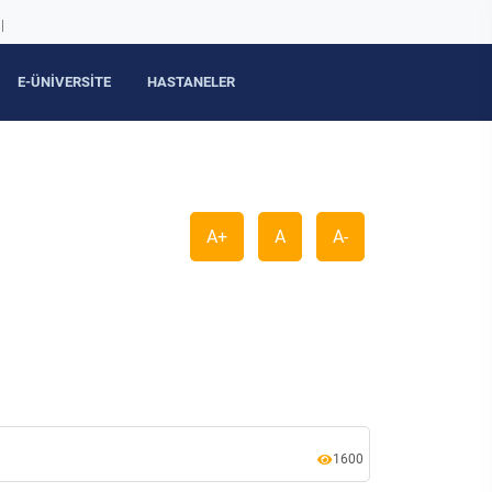
|
E-ÜNİVERSİTE
HASTANELER
A+
A
A-
1600