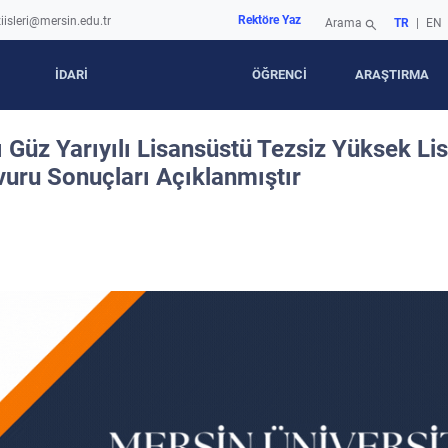
Rektöre Yaz
iisleri@mersin.edu.tr
Arama
TR
|
EN
search
İDARİ
ÖĞRENCİ
ARAŞTIRMA
 Güz Yarıyılı Lisansüstü Tezsiz Yüksek Li
vuru Sonuçları Açıklanmıştır