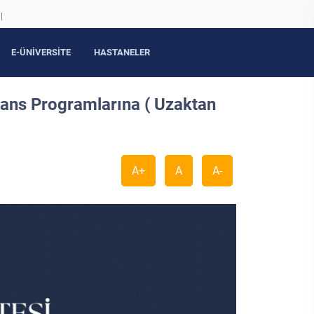
|
E-ÜNİVERSİTE
HASTANELER
sans Programlarına ( Uzaktan
A+
A
A-