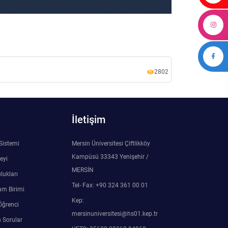
2802
İletişim
 Sistemi
Mersin Üniversitesi Çiftlikköy
Kampüsü 33343 Yenişehir /
eyi
MERSİN
lukları
Tel- Fax: +90 324 361 00 01
am Birimi
Kep:
Öğrenci
mersinuniversitesi@hs01.kep.tr
 Sorular