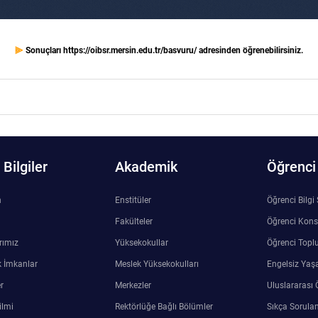
⫸
Sonuçları
https://oibsr.mersin.edu.tr/basvuru/
adresinden öğrenebilirsiniz.
Bilgiler
Akademik
Öğrenci
n
Enstitüler
Öğrenci Bilgi
Fakülteler
Öğrenci Kons
rımız
Yüksekokullar
Öğrenci Toplu
 İmkanlar
Meslek Yüksekokulları
Engelsiz Yaş
r
Merkezler
Uluslararası 
ilmi
Rektörlüğe Bağlı Bölümler
Sıkça Sorulan