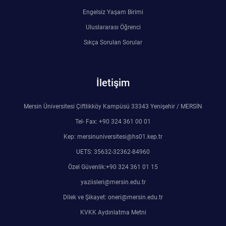
Engelsiz Yaşam Birimi
Uluslararası Öğrenci
Sıkça Sorulan Sorular
İletişim
Mersin Üniversitesi Çiftlikköy Kampüsü 33343 Yenişehir / MERSİN
Tel- Fax: +90 324 361 00 01
Kep: mersinuniversitesi@hs01.kep.tr
UETS: 35632-32362-84960
Özel Güvenlik:+90 324 361 01 15
yaziisleri@mersin.edu.tr
Dilek ve Şikayet: oneri@mersin.edu.tr
KVKK Aydınlatma Metni