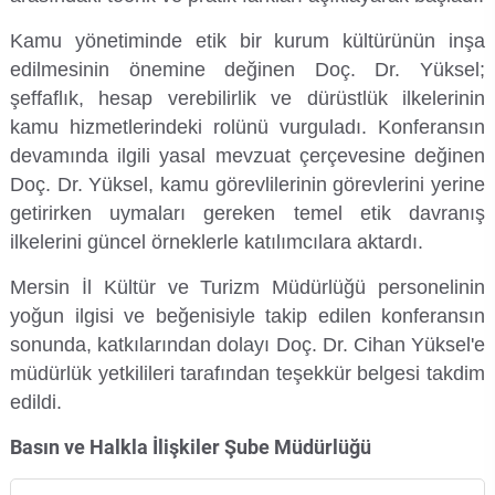
Su Ürünleri Fakültesi
Kamu yönetiminde etik bir kurum kültürünün inşa
Gıda Araştırmaları Uygulama ve Araştırma Merkezi
edilmesinin önemine değinen Doç. Dr. Yüksel;
Tıp Fakültesi
şeffaflık, hesap verebilirlik ve dürüstlük ilkelerinin
Göç Araştırmaları Uygulama ve Araştırma Merkezi
kamu hizmetlerindeki rolünü vurguladı. Konferansın
Turizm Fakültesi
devamında ilgili yasal mevzuat çerçevesine değinen
Görsel İşitsel Yapımlar Uygulama ve Araştırma Merkezi
Doç. Dr. Yüksel, kamu görevlilerinin görevlerini yerine
getirirken uymaları gereken temel etik davranış
Hastane
ilkelerini güncel örneklerle katılımcılara aktardı.
İleri Teknoloji Eğitim Araştırma ve Uygulama Merkezi
Mersin İl Kültür ve Turizm Müdürlüğü personelinin
yoğun ilgisi ve beğenisiyle takip edilen konferansın
İlk Yardım Araştırma ve Uygulama Merkezi
sonunda, katkılarından dolayı Doç. Dr. Cihan Yüksel'e
müdürlük yetkilileri tarafından teşekkür belgesi takdim
İş Sağlığı ve Güvenliği Uygulama ve Araştırma Merkezi
edildi.
Basın ve Halkla İlişkiler Şube Müdürlüğü
Kadın Sorunları Uygulama ve Araştırma Merkezi