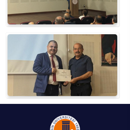
Rehberlik ve Psikolojik Danışmanlık Uygulama ve Araştırma Merkezi
Restorasyon ve Koruma Merkezi
Sürdürülebilir Çevre Uygulama ve Araştırma Merkezi
Sürekli Eğitim Uygulama ve Araştırma Merkezi
Turizm Uygulama ve Araştırma Merkezi
Türkçe Öğretimi Uygulama ve Araştırma Merkezi
Uzaktan Eğitim Uygulama ve Araştırma Merkezi
Yörük Kültürü Uygulama ve Araştırma Merkezi