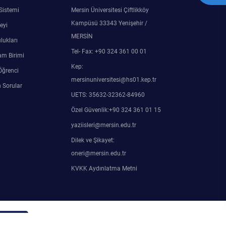
 Sistemi
Mersin Üniversitesi Çiftlikköy
Kampüsü 33343 Yenişehir /
eyi
MERSİN
lukları
Tel- Fax: +90 324 361 00 01
am Birimi
Kep:
Öğrenci
mersinuniversitesi@hs01.kep.tr
 Sorular
UETS: 35632-32362-84960
Özel Güvenlik:+90 324 361 01 15
yaziisleri@mersin.edu.tr
Dilek ve Şikayet:
oneri@mersin.edu.tr
KVKK Aydınlatma Metni
in Girişi