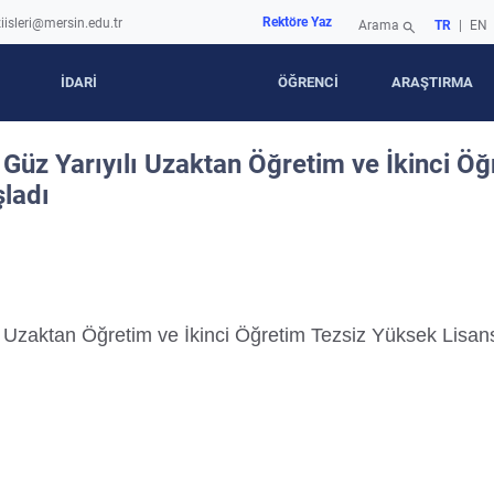
Rektöre Yaz
iisleri@mersin.edu.tr
Arama
TR
|
EN
search
İDARİ
ÖĞRENCİ
ARAŞTIRMA
Güz Yarıyılı Uzaktan Öğretim ve İkinci Ö
şladı
ı Uzaktan Öğretim ve İkinci Öğretim Tezsiz Yüksek Lisan