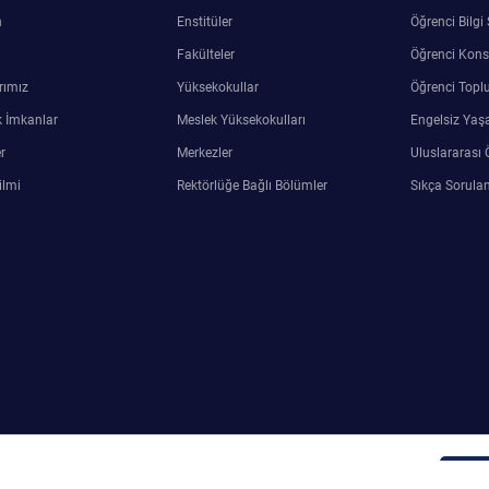
n
Enstitüler
Öğrenci Bilgi
Fakülteler
Öğrenci Kons
rımız
Yüksekokullar
Öğrenci Toplu
 İmkanlar
Meslek Yüksekokulları
Engelsiz Yaş
r
Merkezler
Uluslararası 
ilmi
Rektörlüğe Bağlı Bölümler
Sıkça Sorulan
ersin Üniversitesi Bilgi İşlem Araştırma ve Uygulama Merkezi
Adm