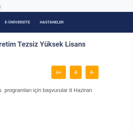
|
E-ÜNİVERSİTE
HASTANELER
ğretim Tezsiz Yüksek Lisans
A+
A
A-
s programları için başvurular 8 Haziran