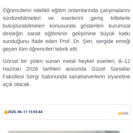
Kalibrasyon Uygulama ve Araştırma Merkezi
Öğrencilerin nitelikli eğitim ortamlarında çalışmalarını
sürdürebilmeleri ve eserlerini geniş kitlelerle
Kariyer Merkezi
buluşturabilmeleri konusunda gösterilen kurumsal
Kilikia Arkeolojisi Araştırma Merkezi
desteğin sanat eğitiminin gelişimine büyük katkı
sunduğunu ifade eden Prof. Dr. Şen, sergide emeği
Kozmetik Temizlik ve Kimyevi Ürünler Üretim Eğitim Uygulama ve Araştırma Merkezi
geçen tüm öğrencileri tebrik etti.
Görsel bir şölen sunan metal heykel eserleri, 8–12
Nevit Kodallı Oda Müziği Uygulama ve Araştırma Merkezi
Haziran 2026 tarihleri arasında Güzel Sanatlar
Fakültesi Sergi Salonunda sanatseverlerin ziyaretine
Nükleer Bilimler Uygulama ve Araştırma Merkezi
açık olacak.
Öğrenme ve Öğretmeyi Geliştirme Uygulama ve Araştırma Merkezi
Ölçme ve Değerlendirme Uygulama ve Araştırma Merkezi
2026-06-11 15:55:44
666
Özel Yetenekliler Eğitimi Uygulama ve Araştırma Merkezi