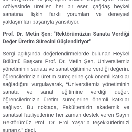
Atölyesinde üretilen her bir eser, çağdaş heykel
Su Ürünleri Fakültesi
sanatına ilişkin farklı yorumları ve deneysel
Gıda Araştırmaları Uygulama ve Araştırma Merkezi
yaklaşımları başarıyla yansıtıyor.
Tıp Fakültesi
Göç Araştırmaları Uygulama ve Araştırma Merkezi
Prof. Dr. Metin Şen: "Rektörümüzün Sanata Verdiği
Turizm Fakültesi
Değer Üretim Sürecini Güçlendiriyor"
Görsel İşitsel Yapımlar Uygulama ve Araştırma Merkezi
Sergi açılışında değerlendirmelerde bulunan Heykel
Hastane
Bölümü Başkanı Prof. Dr. Metin Şen, Üniversitemiz
yönetiminin sanata ve sanat eğitimine verdiği değerin,
İleri Teknoloji Eğitim Araştırma ve Uygulama Merkezi
öğrencilerimizin üretim süreçlerine çok önemli katkılar
sağladığını vurgulayarak, “Üniversitemiz yönetiminin
İlk Yardım Araştırma ve Uygulama Merkezi
sanata ve sanat eğitimine verdiği değer,
öğrencilerimizin üretim süreçlerine önemli katkılar
İş Sağlığı ve Güvenliği Uygulama ve Araştırma Merkezi
sağlıyor. Bu noktada, Fakültemizin akademik ve
sanatsal faaliyetlerine her zaman destek veren Sayın
Kadın Sorunları Uygulama ve Araştırma Merkezi
Rektörümüz Prof. Dr. Erol Yaşar’a teşekkürlerimizi
sunarız.” dedi.