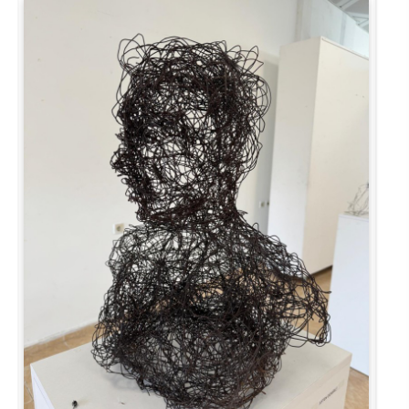
Rehberlik ve Psikolojik Danışmanlık Uygulama ve Araştırma Merkezi
Restorasyon ve Koruma Merkezi
Sürdürülebilir Çevre Uygulama ve Araştırma Merkezi
Sürekli Eğitim Uygulama ve Araştırma Merkezi
Turizm Uygulama ve Araştırma Merkezi
Türkçe Öğretimi Uygulama ve Araştırma Merkezi
Uzaktan Eğitim Uygulama ve Araştırma Merkezi
Yörük Kültürü Uygulama ve Araştırma Merkezi