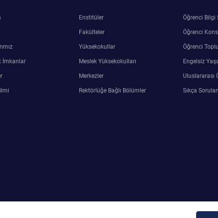
n
Enstitüler
Öğrenci Bilgi
Fakülteler
Öğrenci Kons
rımız
Yüksekokullar
Öğrenci Toplu
 İmkanlar
Meslek Yüksekokulları
Engelsiz Yaş
r
Merkezler
Uluslararası 
ilmi
Rektörlüğe Bağlı Bölümler
Sıkça Sorulan