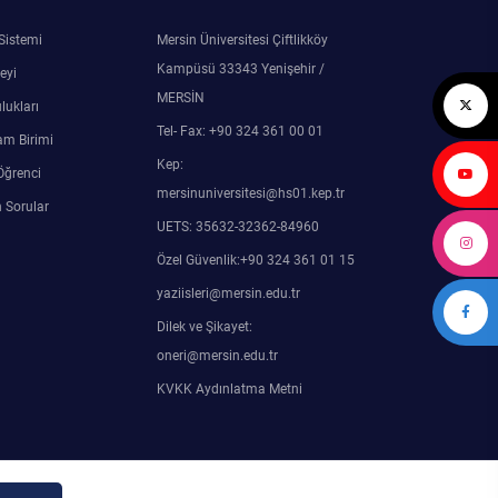
 Sistemi
Mersin Üniversitesi Çiftlikköy
Kampüsü 33343 Yenişehir /
eyi
MERSİN
lukları
Tel- Fax: +90 324 361 00 01
am Birimi
Kep:
Öğrenci
mersinuniversitesi@hs01.kep.tr
 Sorular
UETS: 35632-32362-84960
Özel Güvenlik:+90 324 361 01 15
yaziisleri@mersin.edu.tr
Dilek ve Şikayet:
oneri@mersin.edu.tr
KVKK Aydınlatma Metni