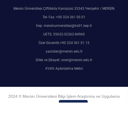
Mersin Üniversitesi Çiftlikköy Kampüsü 33343 Yenişehir / MERSİN
Tel- Fax: +90 324 361 00 01
Kep: mersinuniversitesi@hs01.kep.tr
UETS: 35632-32362-84960
Özel Güvenlik:+90 324 361 01 15
yaziisleri@mersin.edu.tr
Dilek ve Şikayet: oneri@mersin.edu.tr
KVKK Aydınlatma Metni
2024 © Mersin Üniversitesi Bilgi İşlem Araştırma ve Uygulama
Merkezi
Admin Girişi