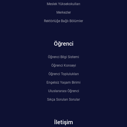
Meslek Yüksekokulları
Rehberlik ve Psikolojik Danışmanlık Uygulama ve Araştırma Merkezi
Merkezler
Restorasyon ve Koruma Merkezi
Rektörlüğe Bağlı Bölümler
Sürdürülebilir Çevre Uygulama ve Araştırma Merkezi
Öğrenci
Sürekli Eğitim Uygulama ve Araştırma Merkezi
Öğrenci Bilgi Sistemi
Turizm Uygulama ve Araştırma Merkezi
Öğrenci Konseyi
Öğrenci Toplulukları
Türkçe Öğretimi Uygulama ve Araştırma Merkezi
Engelsiz Yaşam Birimi
Uluslararası Öğrenci
Uzaktan Eğitim Uygulama ve Araştırma Merkezi
Sıkça Sorulan Sorular
Yörük Kültürü Uygulama ve Araştırma Merkezi
İletişim