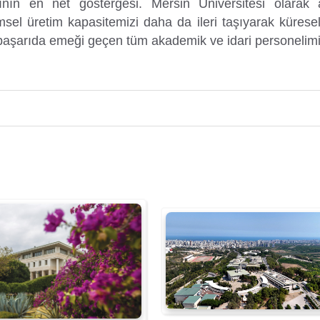
rının en net göstergesi. Mersin Üniversitesi olarak 
ilimsel üretim kapasitemizi daha da ileri taşıyarak kürese
 başarıda emeği geçen tüm akademik ve idari personelimi