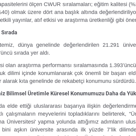
apasitelerini ölçen CWUR sıralamaları; eğitim kalitesi 
40) olmak üzere dört ana başlık altında değerlendiriliy
tkili yayınlar, atıf etkisi ve araştırma üretkenliği gibi ö
. Sırada
iz, dünya genelinde değerlendirilen 21.291 ünivers
’üncü sırada yer aldı.
esi olan araştırma performansı sıralamasında 1.393’ünc
’luk dilimi içinde konumlanarak çok önemli bir başarı el
r alarak kıta genelinde de rekabetçi konumunu sürdürdü.
imiz Bilimsel Üretimle Küresel Konumumuzu Daha da Yü
elde ettiği uluslararası başarıya ilişkin değerlendir
 çalışmaların meyvelerini topladıklarını belirterek, "Ü
ırma Üniversitesi' yapma yolunda attığımız adımların ulus
ini aşkın üniversite arasında ilk yüzde 7’lik dilimde