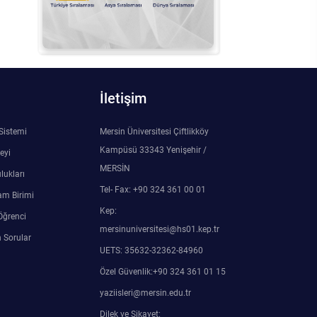
İletişim
 Sistemi
Mersin Üniversitesi Çiftlikköy
Kampüsü 33343 Yenişehir /
eyi
MERSİN
lukları
Tel- Fax: +90 324 361 00 01
am Birimi
Kep:
Öğrenci
mersinuniversitesi@hs01.kep.tr
 Sorular
UETS: 35632-32362-84960
Özel Güvenlik:+90 324 361 01 15
yaziisleri@mersin.edu.tr
Dilek ve Şikayet: