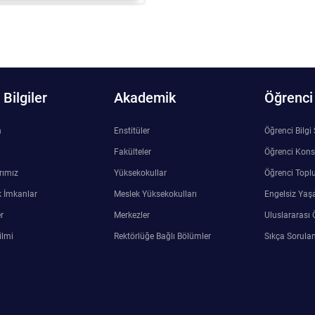
Bilgiler
Akademik
Öğrenci
n
Enstitüler
Öğrenci Bilgi
Fakülteler
Öğrenci Kons
rımız
Yüksekokullar
Öğrenci Toplu
 İmkanlar
Meslek Yüksekokulları
Engelsiz Yaş
r
Merkezler
Uluslararası 
ilmi
Rektörlüğe Bağlı Bölümler
Sıkça Sorulan