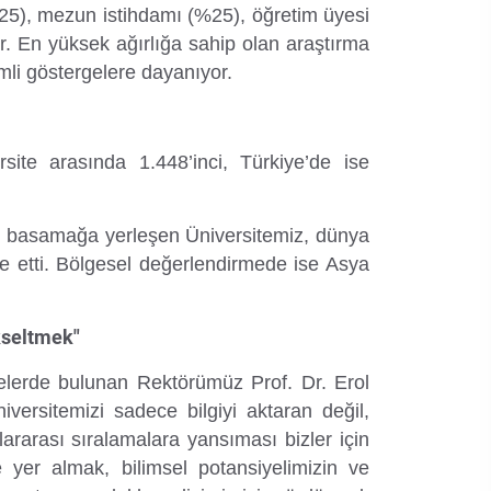
(%25), mezun istihdamı (%25), öğretim üyesi
or. En yüksek ağırlığa sahip olan araştırma
nemli göstergelere dayanıyor.
ite arasında 1.448’inci, Türkiye’de ise
ü basamağa yerleşen Üniversitemiz, dünya
de etti. Bölgesel değerlendirmede ise Asya
kseltmek"
melerde bulunan Rektörümüz Prof. Dr. Erol
niversitemizi sadece bilgiyi aktaran değil,
lararası sıralamalara yansıması bizler için
 yer almak, bilimsel potansiyelimizin ve