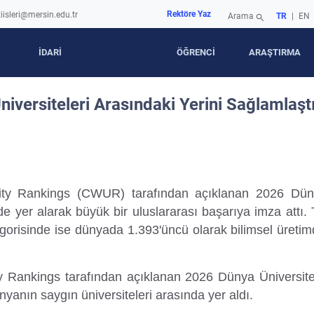
Rektöre Yaz
iisleri@mersin.edu.tr
Arama
TR
|
EN
search
İDARİ
ÖĞRENCİ
ARAŞTIRMA
niversiteleri Arasındaki Yerini Sağlamlaşt
rsity Rankings (CWUR) tarafından açıklanan 2026 Dün
mde yer alarak büyük bir uluslararası başarıya imza attı
gorisinde ise dünyada 1.393'üncü olarak bilimsel üretim
ty Rankings tarafından açıklanan 2026 Dünya Üniversite
anın saygın üniversiteleri arasında yer aldı.