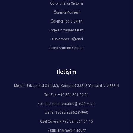
Öğrenci Bilgi Sistemi
Öğrenci Konseyi
Öğrenci Toplulukları
Engelsiz Yaşam Birimi
Uluslararası Öğrenci
Sıkça Sorulan Sorular
İletişim
Mersin Üniversitesi Çiftlikköy Kampüsü 33343 Yenişehir / MERSİN
Tel- Fax: +90 324 361 00 01
Kep: mersinuniversitesi@hs01.kep.tr
UETS: 35632-32362-84960
Özel Güvenlik:+90 324 361 01 15
yaziisleri@mersin.edu.tr