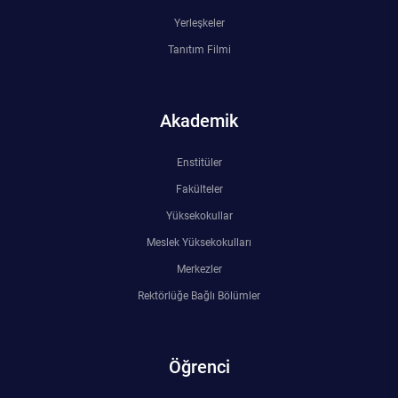
Rehberlik ve Psikolojik Danışmanlık Uygulama ve Araştırma Merkezi
Yerleşkeler
Tanıtım Filmi
Restorasyon ve Koruma Merkezi
Sürdürülebilir Çevre Uygulama ve Araştırma Merkezi
Akademik
Sürekli Eğitim Uygulama ve Araştırma Merkezi
Enstitüler
Fakülteler
Turizm Uygulama ve Araştırma Merkezi
Yüksekokullar
Meslek Yüksekokulları
Türkçe Öğretimi Uygulama ve Araştırma Merkezi
Merkezler
Uzaktan Eğitim Uygulama ve Araştırma Merkezi
Rektörlüğe Bağlı Bölümler
Yörük Kültürü Uygulama ve Araştırma Merkezi
Öğrenci