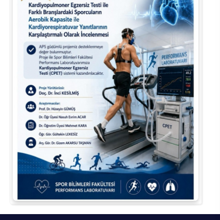
Su Ürünleri Fakültesi
Gıda Araştırmaları Uygulama ve Araştırma Merkezi
Tıp Fakültesi
Göç Araştırmaları Uygulama ve Araştırma Merkezi
Turizm Fakültesi
Görsel İşitsel Yapımlar Uygulama ve Araştırma Merkezi
Hastane
İleri Teknoloji Eğitim Araştırma ve Uygulama Merkezi
İlk Yardım Araştırma ve Uygulama Merkezi
İş Sağlığı ve Güvenliği Uygulama ve Araştırma Merkezi
Kadın Sorunları Uygulama ve Araştırma Merkezi