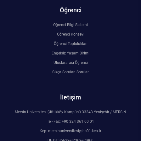
Öğrenci
Öğrenci Bilgi Sistemi
Öğrenci Konseyi
Öğrenci Toplulukları
Engelsiz Yaşam Birimi
Uluslararası Öğrenci
Sıkça Sorulan Sorular
İletişim
Mersin Üniversitesi Çiftlikköy Kampüsü 33343 Yenişehir / MERSİN
Tel- Fax: +90 324 361 00 01
Kep: mersinuniversitesi@hs01.kep.tr
UETS: 35632-32362-84960