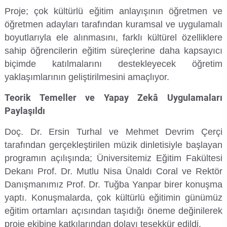
Proje; çok kültürlü eğitim anlayışının öğretmen ve
Su Ürünleri Fakültesi
öğretmen adayları tarafından kuramsal ve uygulamalı
Gıda Araştırmaları Uygulama ve Araştırma Merkezi
boyutlarıyla ele alınmasını, farklı kültürel özelliklere
Tıp Fakültesi
sahip öğrencilerin eğitim süreçlerine daha kapsayıcı
Göç Araştırmaları Uygulama ve Araştırma Merkezi
biçimde katılmalarını destekleyecek öğretim
Turizm Fakültesi
yaklaşımlarının geliştirilmesini amaçlıyor.
Görsel İşitsel Yapımlar Uygulama ve Araştırma Merkezi
Teorik Temeller ve Yapay Zekâ Uygulamaları
Hastane
Paylaşıldı
İleri Teknoloji Eğitim Araştırma ve Uygulama Merkezi
Doç. Dr. Ersin Turhal ve Mehmet Devrim Çerçi
tarafından gerçekleştirilen müzik dinletisiyle başlayan
İlk Yardım Araştırma ve Uygulama Merkezi
programın açılışında; Üniversitemiz Eğitim Fakültesi
Dekanı Prof. Dr. Mutlu Nisa Ünaldı Coral ve Rektör
İş Sağlığı ve Güvenliği Uygulama ve Araştırma Merkezi
Danışmanımız Prof. Dr. Tuğba Yanpar birer konuşma
yaptı. Konuşmalarda, çok kültürlü eğitimin günümüz
Kadın Sorunları Uygulama ve Araştırma Merkezi
eğitim ortamları açısından taşıdığı öneme değinilerek
proje ekibine katkılarından dolayı teşekkür edildi.