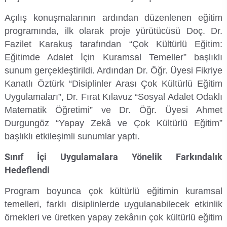
Kalibrasyon Uygulama ve Araştırma Merkezi
Açılış konuşmalarının ardından düzenlenen eğitim
programında, ilk olarak proje yürütücüsü Doç. Dr.
Kariyer Merkezi
Fazilet Karakuş tarafından “Çok Kültürlü Eğitim:
Kilikia Arkeolojisi Araştırma Merkezi
Eğitimde Adalet İçin Kuramsal Temeller” başlıklı
sunum gerçekleştirildi. Ardından Dr. Öğr. Üyesi Fikriye
Kozmetik Temizlik ve Kimyevi Ürünler Üretim Eğitim Uygulama ve Araştırma Merkezi
Kanatlı Öztürk “Disiplinler Arası Çok Kültürlü Eğitim
Uygulamaları”, Dr. Fırat Kılavuz “Sosyal Adalet Odaklı
Nevit Kodallı Oda Müziği Uygulama ve Araştırma Merkezi
Matematik Öğretimi” ve Dr. Öğr. Üyesi Ahmet
Durgungöz “Yapay Zekâ ve Çok Kültürlü Eğitim”
Nükleer Bilimler Uygulama ve Araştırma Merkezi
başlıklı etkileşimli sunumlar yaptı.
Sınıf İçi Uygulamalara Yönelik Farkındalık
Öğrenme ve Öğretmeyi Geliştirme Uygulama ve Araştırma Merkezi
Hedeflendi
Ölçme ve Değerlendirme Uygulama ve Araştırma Merkezi
Program boyunca çok kültürlü eğitimin kuramsal
temelleri, farklı disiplinlerde uygulanabilecek etkinlik
Özel Yetenekliler Eğitimi Uygulama ve Araştırma Merkezi
örnekleri ve üretken yapay zekânın çok kültürlü eğitim