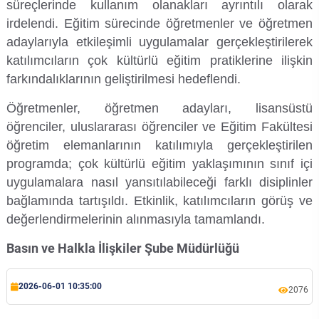
süreçlerinde kullanım olanakları ayrıntılı olarak
Rehberlik ve Psikolojik Danışmanlık Uygulama ve Araştırma Merkezi
irdelendi. Eğitim sürecinde öğretmenler ve öğretmen
adaylarıyla etkileşimli uygulamalar gerçekleştirilerek
Restorasyon ve Koruma Merkezi
katılımcıların çok kültürlü eğitim pratiklerine ilişkin
farkındalıklarının geliştirilmesi hedeflendi.
Sürdürülebilir Çevre Uygulama ve Araştırma Merkezi
Öğretmenler, öğretmen adayları, lisansüstü
Sürekli Eğitim Uygulama ve Araştırma Merkezi
öğrenciler, uluslararası öğrenciler ve Eğitim Fakültesi
öğretim elemanlarının katılımıyla gerçekleştirilen
Turizm Uygulama ve Araştırma Merkezi
programda; çok kültürlü eğitim yaklaşımının sınıf içi
uygulamalara nasıl yansıtılabileceği farklı disiplinler
Türkçe Öğretimi Uygulama ve Araştırma Merkezi
bağlamında tartışıldı. Etkinlik, katılımcıların görüş ve
değerlendirmelerinin alınmasıyla tamamlandı.
Uzaktan Eğitim Uygulama ve Araştırma Merkezi
Basın ve Halkla İlişkiler Şube Müdürlüğü
Yörük Kültürü Uygulama ve Araştırma Merkezi
2026-06-01 10:35:00
2076