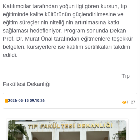
Kalibrasyon Uygulama ve Araştırma Merkezi
Katılımcılar tarafından yoğun ilgi gören kursun, tıp
eğitiminde kalite kültürünün güçlendirilmesine ve
Kariyer Merkezi
eğitim süreçlerinin niteliğinin artırılmasına katkı
sağlaması hedefleniyor. Program sonunda Dekan
Kilikia Arkeolojisi Araştırma Merkezi
Prof. Dr. Murat Ünal tarafından eğitmenlere teşekkür
belgeleri, kursiyerlere ise katılım sertifikaları takdim
Kozmetik Temizlik ve Kimyevi Ürünler Üretim Eğitim Uygulama ve Araştırma Merkezi
edildi.
Nevit Kodallı Oda Müziği Uygulama ve Araştırma Merkezi
Tıp
Nükleer Bilimler Uygulama ve Araştırma Merkezi
Fakültesi Dekanlığı
Öğrenme ve Öğretmeyi Geliştirme Uygulama ve Araştırma Merkezi
2026-05-15 09:10:26
1127
Ölçme ve Değerlendirme Uygulama ve Araştırma Merkezi
Özel Yetenekliler Eğitimi Uygulama ve Araştırma Merkezi