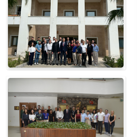
Rehberlik ve Psikolojik Danışmanlık Uygulama ve Araştırma Merkezi
Restorasyon ve Koruma Merkezi
Sürdürülebilir Çevre Uygulama ve Araştırma Merkezi
Sürekli Eğitim Uygulama ve Araştırma Merkezi
Turizm Uygulama ve Araştırma Merkezi
Türkçe Öğretimi Uygulama ve Araştırma Merkezi
Uzaktan Eğitim Uygulama ve Araştırma Merkezi
Yörük Kültürü Uygulama ve Araştırma Merkezi