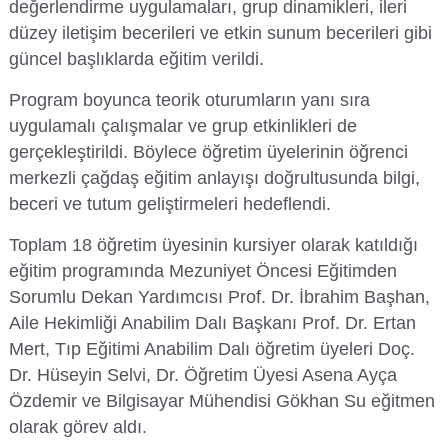
değerlendirme uygulamaları, grup dinamikleri, ileri
Su Ürünleri Fakültesi
düzey iletişim becerileri ve etkin sunum becerileri gibi
Gıda Araştırmaları Uygulama ve Araştırma Merkezi
güncel başlıklarda eğitim verildi.
Tıp Fakültesi
Program boyunca teorik oturumların yanı sıra
Göç Araştırmaları Uygulama ve Araştırma Merkezi
uygulamalı çalışmalar ve grup etkinlikleri de
Turizm Fakültesi
gerçekleştirildi. Böylece öğretim üyelerinin öğrenci
Görsel İşitsel Yapımlar Uygulama ve Araştırma Merkezi
merkezli çağdaş eğitim anlayışı doğrultusunda bilgi,
Hastane
beceri ve tutum geliştirmeleri hedeflendi.
Toplam 18 öğretim üyesinin kursiyer olarak katıldığı
İleri Teknoloji Eğitim Araştırma ve Uygulama Merkezi
eğitim programında Mezuniyet Öncesi Eğitimden
Sorumlu Dekan Yardımcısı Prof. Dr. İbrahim Başhan,
İlk Yardım Araştırma ve Uygulama Merkezi
Aile Hekimliği Anabilim Dalı Başkanı Prof. Dr. Ertan
Mert, Tıp Eğitimi Anabilim Dalı öğretim üyeleri Doç.
İş Sağlığı ve Güvenliği Uygulama ve Araştırma Merkezi
Dr. Hüseyin Selvi, Dr. Öğretim Üyesi Asena Ayça
Özdemir ve Bilgisayar Mühendisi Gökhan Su eğitmen
Kadın Sorunları Uygulama ve Araştırma Merkezi
olarak görev aldı.