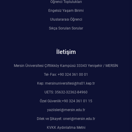
Öğrenci Toplulukları
Engelsiz Yaşam Birimi
Uluslararası Öğrenci
Sıkça Sorulan Sorular
İletişim
Mersin Üniversitesi Çiftlikköy Kampüsü 33343 Yenişehir / MERSİN
Tel- Fax: +90 324 361 00 01
Kep: mersinuniversitesi@hs01.kep.tr
UETS: 35632-32362-84960
Özel Güvenlik:+90 324 361 01 15
yaziisleri@mersin.edu.tr
Dilek ve Şikayet: oneri@mersin.edu.tr
KVKK Aydınlatma Metni