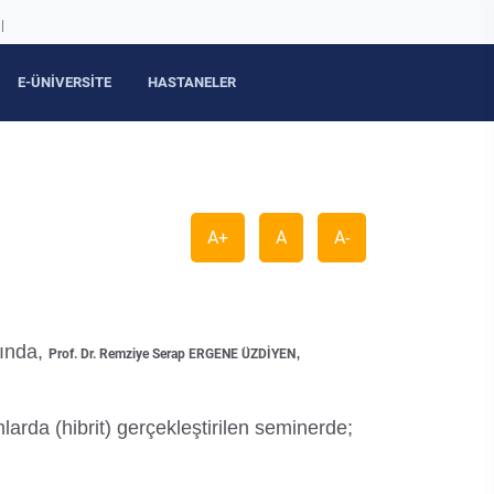
|
E-ÜNİVERSİTE
HASTANELER
i
A+
A
A-
mında,
,
Prof. Dr. Remziye Serap ERGENE ÜZDİYEN
rda (hibrit) gerçekleştirilen seminerde;