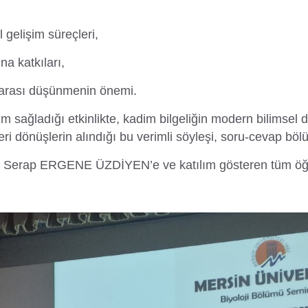
elişim süreçleri,
na katkıları,
nlerarası düşünmenin önemi.
tılım sağladığı etkinlikte, kadim bilgeliğin modern bilims
geri dönüşlerin alındığı bu verimli söyleşi, soru-cevap bö
iye Serap ERGENE ÜZDİYEN’e ve katılım gösteren tüm öğr