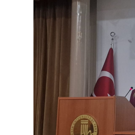
Su Ürünleri Fakültesi
Gıda Araştırmaları Uygulama ve Araştırma Merkezi
Tıp Fakültesi
Göç Araştırmaları Uygulama ve Araştırma Merkezi
Turizm Fakültesi
Görsel İşitsel Yapımlar Uygulama ve Araştırma Merkezi
Hastane
İleri Teknoloji Eğitim Araştırma ve Uygulama Merkezi
İlk Yardım Araştırma ve Uygulama Merkezi
İş Sağlığı ve Güvenliği Uygulama ve Araştırma Merkezi
Kadın Sorunları Uygulama ve Araştırma Merkezi