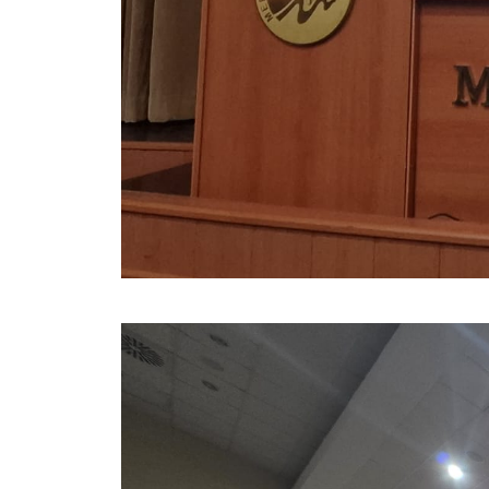
Kalibrasyon Uygulama ve Araştırma Merkezi
Kariyer Merkezi
Kilikia Arkeolojisi Araştırma Merkezi
Kozmetik Temizlik ve Kimyevi Ürünler Üretim Eğitim Uygulama ve Araştırma Merkezi
Nevit Kodallı Oda Müziği Uygulama ve Araştırma Merkezi
Nükleer Bilimler Uygulama ve Araştırma Merkezi
Öğrenme ve Öğretmeyi Geliştirme Uygulama ve Araştırma Merkezi
Ölçme ve Değerlendirme Uygulama ve Araştırma Merkezi
Özel Yetenekliler Eğitimi Uygulama ve Araştırma Merkezi