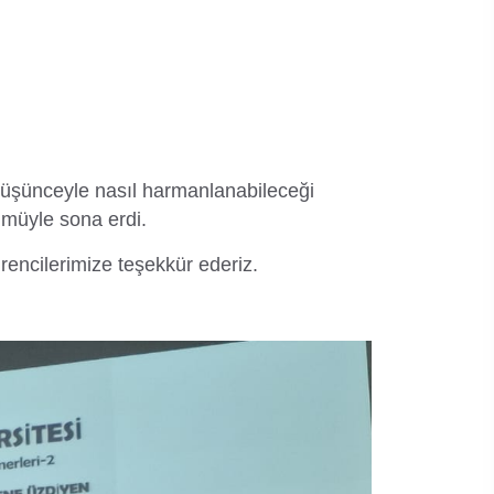
el düşünceyle nasıl harmanlanabileceği
lümüyle sona erdi.
encilerimize teşekkür ederiz.