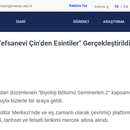
Rektöre Yaz
iisleri@mersin.edu.tr
Arama
TR
|
EN
search
İDARİ
ÖĞRENCİ
ARAŞTIRMA
efsanevi Çin’den Esintiler" Gerçekleştirild
ından düzenlenen "Biyoloji Bölümü Seminerleri-2" kapsa
yla bizlerle bir araya geldi.
ür Merkezi’nde ve eş zamanlı olarak çevrimiçi platformla
l, tarihsel ve felsefi birikimi mercek altına alındı.