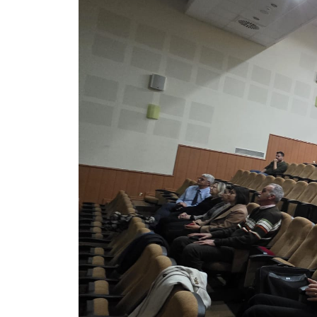
Rehberlik ve Psikolojik Danışmanlık Uygulama ve Araştırma Merkezi
Restorasyon ve Koruma Merkezi
Sürdürülebilir Çevre Uygulama ve Araştırma Merkezi
Sürekli Eğitim Uygulama ve Araştırma Merkezi
Turizm Uygulama ve Araştırma Merkezi
Türkçe Öğretimi Uygulama ve Araştırma Merkezi
Uzaktan Eğitim Uygulama ve Araştırma Merkezi
Yörük Kültürü Uygulama ve Araştırma Merkezi