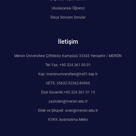
Uluslararası Öğrenci
Sıkça Sorulan Sorular
İletişim
Mersin Üniversitesi Çiftlikköy Kampüsü 33343 Yenişehir / MERSİN
Tel- Fax: +90 324 361 00 01
Kep: mersinuniversitesi@hs01.kep.tr
UETS: 35632-32362-84960
Özel Güvenlik:+90 324 361 01 15
yaziisleri@mersin.edu.tr
Dilek ve Şikayet: oneri@mersin.edu.tr
KVKK Aydınlatma Metni