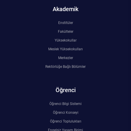
Rehberlik ve Psikolojik Danışmanlık Uygulama ve Araştırma Merkezi
Akademik
Restorasyon ve Koruma Merkezi
Enstitüler
Fakülteler
Sürdürülebilir Çevre Uygulama ve Araştırma Merkezi
Yüksekokullar
Meslek Yüksekokulları
Sürekli Eğitim Uygulama ve Araştırma Merkezi
Merkezler
Turizm Uygulama ve Araştırma Merkezi
Rektörlüğe Bağlı Bölümler
Türkçe Öğretimi Uygulama ve Araştırma Merkezi
Öğrenci
Uzaktan Eğitim Uygulama ve Araştırma Merkezi
Öğrenci Bilgi Sistemi
Yörük Kültürü Uygulama ve Araştırma Merkezi
Öğrenci Konseyi
Öğrenci Toplulukları
Engelsiz Yaşam Birimi