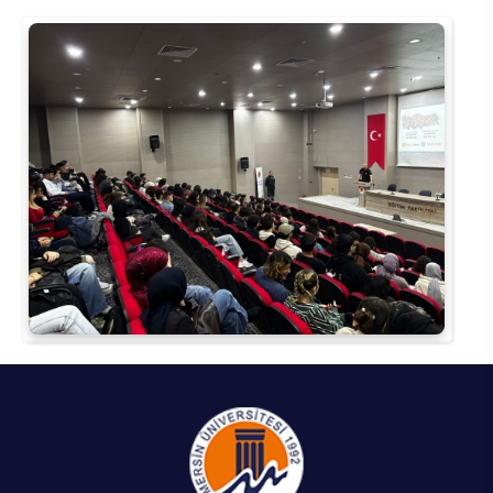
Su Ürünleri Fakültesi
Gıda Araştırmaları Uygulama ve Araştırma Merkezi
Tıp Fakültesi
Göç Araştırmaları Uygulama ve Araştırma Merkezi
Turizm Fakültesi
Görsel İşitsel Yapımlar Uygulama ve Araştırma Merkezi
Hastane
İleri Teknoloji Eğitim Araştırma ve Uygulama Merkezi
İlk Yardım Araştırma ve Uygulama Merkezi
İş Sağlığı ve Güvenliği Uygulama ve Araştırma Merkezi
Kadın Sorunları Uygulama ve Araştırma Merkezi