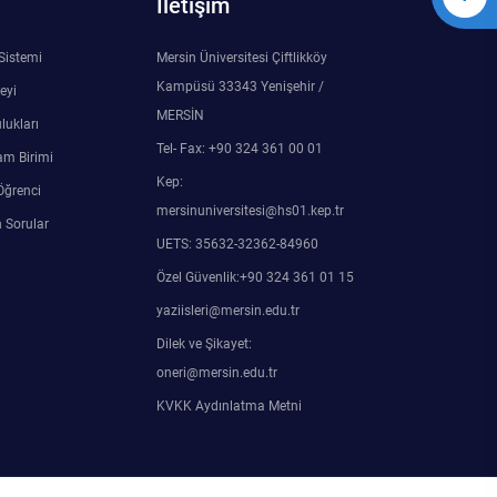
İletişim
 Sistemi
Mersin Üniversitesi Çiftlikköy
Kampüsü 33343 Yenişehir /
eyi
MERSİN
lukları
Tel- Fax: +90 324 361 00 01
am Birimi
Kep:
Öğrenci
mersinuniversitesi@hs01.kep.tr
 Sorular
UETS: 35632-32362-84960
Özel Güvenlik:+90 324 361 01 15
yaziisleri@mersin.edu.tr
Dilek ve Şikayet:
oneri@mersin.edu.tr
KVKK Aydınlatma Metni