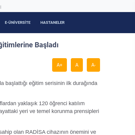
|
E-ÜNİVERSİTE
HASTANELER
itimlerine Başladı
A+
A
A-
başlattığı eğitim serisinin ilk durağında
flardan yaklaşık 120 öğrenci katılım
yattaki yeri ve temel korunma prensipleri
le sahip olan RADİSA cihazının önemini ve