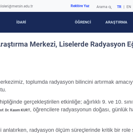
Rektöre Yaz
iisleri@mersin.edu.tr
Arama
TR
|
EN
search
İDARİ
ÖĞRENCİ
ARAŞTIRMA
raştırma Merkezi, Liselerde Radyasyon Eğ
kezimiz, toplumda radyasyon bilincini artırmak amacıyla 
tu.
ğinde gerçekleştirilen etkinliğe; ağırlıklı 9. ve 10. sını
, öğrencilere radyasyonun doğası, günlük ha
of. Dr. Kasım KURT
ni anlatırken, radyasyon ölçüm süreçlerinde kritik bir ro