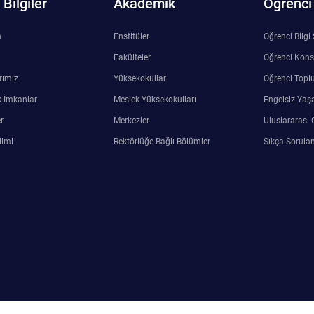
Bilgiler
Akademik
Öğrenci
n
Enstitüler
Öğrenci Bilgi
Fakülteler
Öğrenci Kons
rımız
Yüksekokullar
Öğrenci Toplu
 İmkanlar
Meslek Yüksekokulları
Engelsiz Yaş
r
Merkezler
Uluslararası 
ilmi
Rektörlüğe Bağlı Bölümler
Sıkça Sorulan