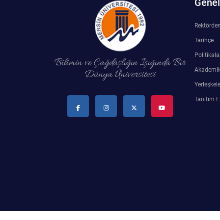
Genel 
Su Ürünleri Fakültesi
Gıda Araştırmaları Uygulama ve Araştırma Merkezi
Rektörde
Tıp Fakültesi
Tarihçe
Göç Araştırmaları Uygulama ve Araştırma Merkezi
Politikala
Bilimin ve Çağdaşlığın Işığında Bir
Turizm Fakültesi
Akademik
Dünya Üniversitesi
Görsel İşitsel Yapımlar Uygulama ve Araştırma Merkezi
Yerleşkele
Hastane
Tanıtım F
İleri Teknoloji Eğitim Araştırma ve Uygulama Merkezi
İlk Yardım Araştırma ve Uygulama Merkezi
İş Sağlığı ve Güvenliği Uygulama ve Araştırma Merkezi
Kadın Sorunları Uygulama ve Araştırma Merkezi