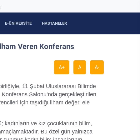
|
E-ÜNİVERSİTE
HASTANELER
İlham Veren Konferans
A+
A
A-
irliğiyle, 11 Şubat Uluslararası Bilimde
 Konferans Salonu’nda gerçekleştirilen
encileri için taşıdığı ilham değeri ele
 kadınların ve kız çocuklarının bilim,
yi amaçlamaktadır. Bu özel gün yalnızca
ar sunmuş kadın bilim insanlarının