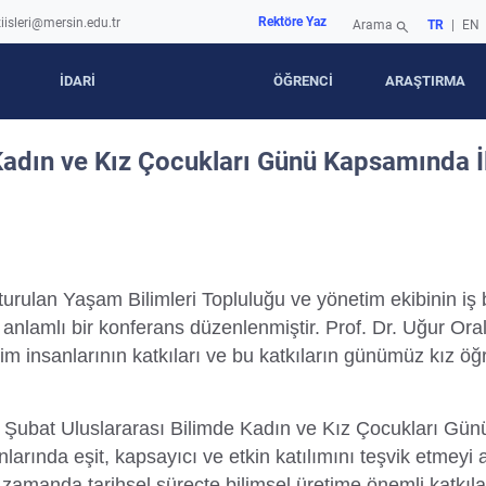
Rektöre Yaz
iisleri@mersin.edu.tr
Arama
TR
|
EN
search
İDARİ
ÖĞRENCİ
ARAŞTIRMA
 Kadın ve Kız Çocukları Günü Kapsamında 
turulan Yaşam Bilimleri Topluluğu ve yönetim ekibinin iş b
lamlı bir konferans düzenlenmiştir. Prof. Dr. Uğur Oral
ilim insanlarının katkıları ve bu katkıların günümüz kız öğr
11 Şubat Uluslararası Bilimde Kadın ve Kız Çocukları Günü;
anlarında eşit, kapsayıcı ve etkin katılımını teşvik etme
ı zamanda tarihsel süreçte bilimsel üretime önemli katkıl