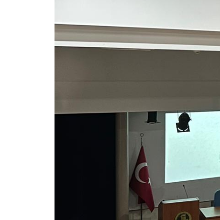
Kalibrasyon Uygulama ve Araştırma Merkezi
Kariyer Merkezi
Kilikia Arkeolojisi Araştırma Merkezi
Kozmetik Temizlik ve Kimyevi Ürünler Üretim Eğitim Uygulama ve Araştırma Merkezi
Nevit Kodallı Oda Müziği Uygulama ve Araştırma Merkezi
Nükleer Bilimler Uygulama ve Araştırma Merkezi
Öğrenme ve Öğretmeyi Geliştirme Uygulama ve Araştırma Merkezi
Ölçme ve Değerlendirme Uygulama ve Araştırma Merkezi
Özel Yetenekliler Eğitimi Uygulama ve Araştırma Merkezi