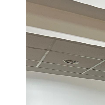
Su Ürünleri Fakültesi
Gıda Araştırmaları Uygulama ve Araştırma Merkezi
Tıp Fakültesi
Göç Araştırmaları Uygulama ve Araştırma Merkezi
Turizm Fakültesi
Görsel İşitsel Yapımlar Uygulama ve Araştırma Merkezi
Hastane
İleri Teknoloji Eğitim Araştırma ve Uygulama Merkezi
İlk Yardım Araştırma ve Uygulama Merkezi
İş Sağlığı ve Güvenliği Uygulama ve Araştırma Merkezi
Kadın Sorunları Uygulama ve Araştırma Merkezi