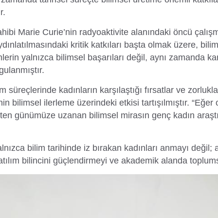
r.
ibi Marie Curie’nin radyoaktivite alanındaki öncü çalışm
ydınlatılmasındaki kritik katkıları başta olmak üzere, bili
lerin yalnızca bilimsel başarıları değil, aynı zamanda kar
rgulanmıştır.
 süreçlerinde kadınların karşılaştığı fırsatlar ve zorlukl
inin bilimsel ilerleme üzerindeki etkisi tartışılmıştır. “Eğ
n günümüze uzanan bilimsel mirasın genç kadın araştır
ızca bilim tarihinde iz bırakan kadınları anmayı değil; 
katılım bilincini güçlendirmeyi ve akademik alanda toplum