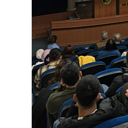
Rehberlik ve Psikolojik Danışmanlık Uygulama ve Araştırma Merkezi
Restorasyon ve Koruma Merkezi
Sürdürülebilir Çevre Uygulama ve Araştırma Merkezi
Sürekli Eğitim Uygulama ve Araştırma Merkezi
Turizm Uygulama ve Araştırma Merkezi
Türkçe Öğretimi Uygulama ve Araştırma Merkezi
Uzaktan Eğitim Uygulama ve Araştırma Merkezi
Yörük Kültürü Uygulama ve Araştırma Merkezi