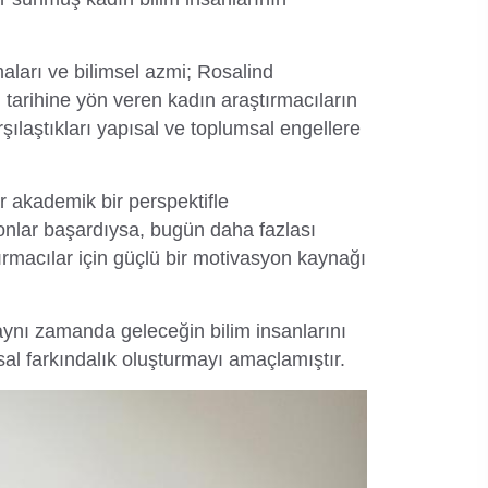
aları ve bilimsel azmi; Rosalind
m tarihine yön veren kadın araştırmacıların
şılaştıkları yapısal ve toplumsal engellere
ar akademik bir perspektifle
er onlar başardıysa, bugün daha fazlası
macılar için güçlü bir motivasyon kaynağı
aynı zamanda geleceğin bilim insanlarını
sal farkındalık oluşturmayı amaçlamıştır.