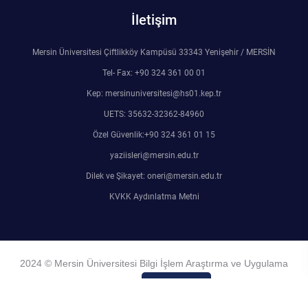
İletişim
Mersin Üniversitesi Çiftlikköy Kampüsü 33343 Yenişehir / MERSİN
Tel- Fax: +90 324 361 00 01
Kep: mersinuniversitesi@hs01.kep.tr
UETS: 35632-32362-84960
Özel Güvenlik:+90 324 361 01 15
yaziisleri@mersin.edu.tr
Dilek ve Şikayet: oneri@mersin.edu.tr
KVKK Aydınlatma Metni
2024 © Mersin Üniversitesi Bilgi İşlem Araştırma ve Uygulama
Merkezi
Admin Girişi