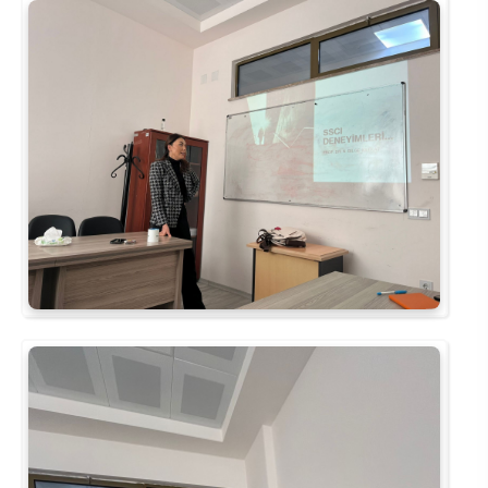
Rehberlik ve Psikolojik Danışmanlık Uygulama ve Araştırma Merkezi
Restorasyon ve Koruma Merkezi
Sürdürülebilir Çevre Uygulama ve Araştırma Merkezi
Sürekli Eğitim Uygulama ve Araştırma Merkezi
Turizm Uygulama ve Araştırma Merkezi
Türkçe Öğretimi Uygulama ve Araştırma Merkezi
Uzaktan Eğitim Uygulama ve Araştırma Merkezi
Yörük Kültürü Uygulama ve Araştırma Merkezi