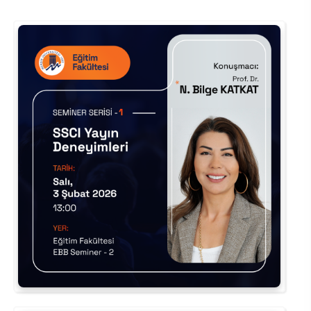
Kalibrasyon Uygulama ve Araştırma Merkezi
Kariyer Merkezi
Kilikia Arkeolojisi Araştırma Merkezi
Kozmetik Temizlik ve Kimyevi Ürünler Üretim Eğitim Uygulama ve Araştırma Merkezi
Nevit Kodallı Oda Müziği Uygulama ve Araştırma Merkezi
Nükleer Bilimler Uygulama ve Araştırma Merkezi
Öğrenme ve Öğretmeyi Geliştirme Uygulama ve Araştırma Merkezi
Ölçme ve Değerlendirme Uygulama ve Araştırma Merkezi
Özel Yetenekliler Eğitimi Uygulama ve Araştırma Merkezi