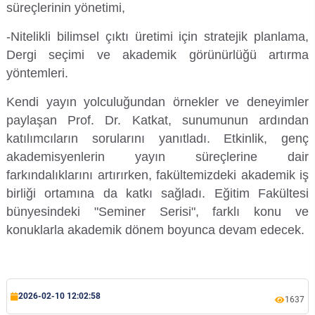
süreçlerinin yönetimi,
Su Ürünleri Fakültesi
Gıda Araştırmaları Uygulama ve Araştırma Merkezi
-Nitelikli bilimsel çıktı üretimi için stratejik planlama,
Dergi seçimi ve akademik görünürlüğü artırma
Tıp Fakültesi
Göç Araştırmaları Uygulama ve Araştırma Merkezi
yöntemleri.
Turizm Fakültesi
Kendi yayın yolculuğundan örnekler ve deneyimler
Görsel İşitsel Yapımlar Uygulama ve Araştırma Merkezi
paylaşan Prof. Dr. Katkat, sunumunun ardından
katılımcıların sorularını yanıtladı. Etkinlik, genç
Hastane
akademisyenlerin yayın süreçlerine dair
farkındalıklarını artırırken, fakültemizdeki akademik iş
İleri Teknoloji Eğitim Araştırma ve Uygulama Merkezi
birliği ortamına da katkı sağladı. Eğitim Fakültesi
bünyesindeki "Seminer Serisi", farklı konu ve
İlk Yardım Araştırma ve Uygulama Merkezi
konuklarla akademik dönem boyunca devam edecek.
İş Sağlığı ve Güvenliği Uygulama ve Araştırma Merkezi
Kadın Sorunları Uygulama ve Araştırma Merkezi
2026-02-10 12:02:58
1637