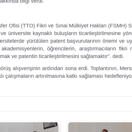
kkında bilgi verdi.
sfer Ofisi (TTO) Fikri ve Sınai Mülkiyet Hakları (FSMH)
ve üniversite kaynaklı buluşların ticarileştirilmesine yönel
rsitelerde yürütülen patent başvurularının önemi ve uyg
ademisyenlerin, öğrencilerin, araştırmacıların fikri 
rmak ve patentin ticarileştirilmesini sağlamaktır”. dedi.
görüş alışverişinin ardından sona erdi. Toplantının, Mers
lı çalışmaların artırılmasına katkı sağlaması hedefleniyo