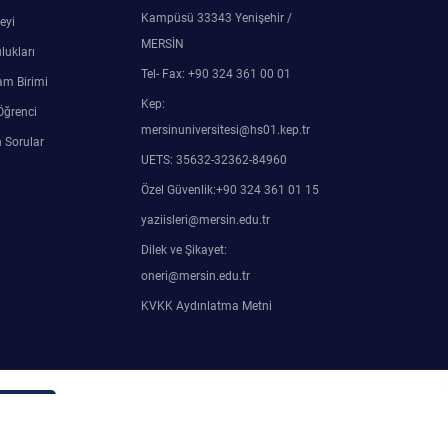
Kampüsü 33343 Yenişehir /
eyi
MERSİN
lukları
Tel- Fax: +90 324 361 00 01
am Birimi
Kep:
Öğrenci
mersinuniversitesi@hs01.kep.tr
 Sorular
UETS: 35632-32362-84960
Özel Güvenlik:+90 324 361 01 15
yaziisleri@mersin.edu.tr
Dilek ve Şikayet:
oneri@mersin.edu.tr
KVKK Aydınlatma Metni
in Girişi