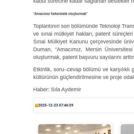
kabul sürecine kadar sağlanan destekler ha
Su Ürünleri Fakültesi
“Amacımız farkındalık oluşturmak”
Gıda Araştırmaları Uygulama ve Araştırma Merkezi
Tıp Fakültesi
Toplantının son bölümünde Teknoloji Tran
Göç Araştırmaları Uygulama ve Araştırma Merkezi
ve sınai mülkiyet hakları, patent süreçleri 
Turizm Fakültesi
Sınai Mülkiyet Kanunu çerçevesinde ünive
Görsel İşitsel Yapımlar Uygulama ve Araştırma Merkezi
Duman, “Amacımız, Mersin Üniversitesi ak
oluşturmak, patent başvuru sayılarını arttı
Hastane
Etkinlik, soru–cevap bölümü ve karşılıklı 
İleri Teknoloji Eğitim Araştırma ve Uygulama Merkezi
kültürünün güçlendirilmesine ve proje odak
Haber: Sıla Aydemir
İlk Yardım Araştırma ve Uygulama Merkezi
2025-12-23 07:46:59
İş Sağlığı ve Güvenliği Uygulama ve Araştırma Merkezi
Kadın Sorunları Uygulama ve Araştırma Merkezi