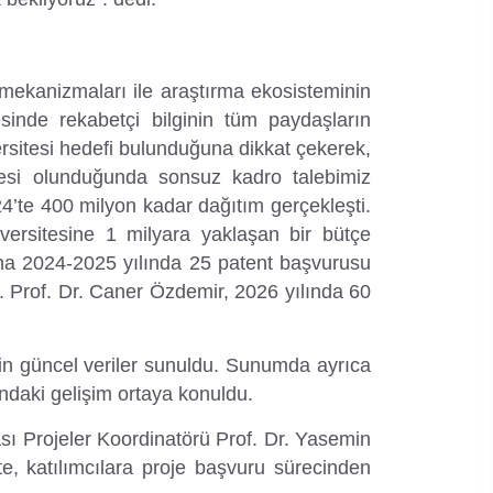
 mekanizmaları ile araştırma ekosisteminin
esinde rekabetçi bilginin tüm paydaşların
ersitesi hedefi bulunduğuna dikkat çekerek,
sitesi olunduğunda sonsuz kadro talebimiz
4’te 400 milyon kadar dağıtım gerçekleşti.
niversitesine 1 milyara yaklaşan bir bütçe
u’na 2024-2025 yılında 25 patent başvurusu
ti. Prof. Dr. Caner Özdemir, 2026 yılında 60
işkin güncel veriler sunuldu. Sunumda ayrıca
ındaki gelişim ortaya konuldu.
ı Projeler Koordinatörü Prof. Dr. Yasemin
e, katılımcılara proje başvuru sürecinden