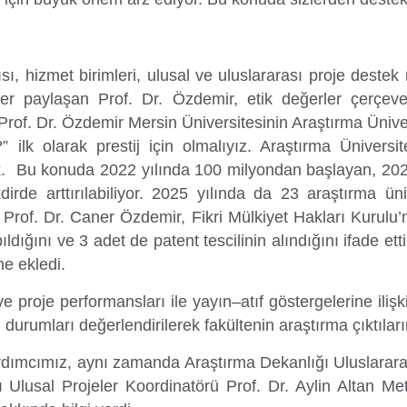
ı, hizmet birimleri, ulusal ve uluslararası proje destek
fler paylaşan Prof. Dr. Özdemir, etik değerler çerçev
 Prof. Dr. Özdemir Mersin Üniversitesinin Araştırma Üniv
” ilk olarak prestij için olmalıyız. Araştırma Üniver
ek. Bu konuda 2022 yılında 100 milyondan başlayan, 202
kdirde arttırılabiliyor. 2025 yılında da 23 araştırma ü
ı Prof. Dr. Caner Özdemir, Fikri Mülkiyet Hakları Kurul
ldığını ve 3 adet de patent tescilinin alındığını ifade et
ne ekledi.
i ve proje performansları ile yayın–atıf göstergelerine il
durumları değerlendirilerek fakültenin araştırma çıktılar
dımcımız, aynı zamanda Araştırma Dekanlığı Uluslararas
Ulusal Projeler Koordinatörü Prof. Dr. Aylin Altan Met