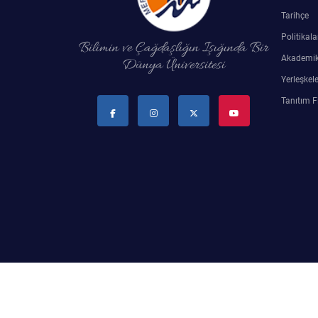
Rehberlik ve Psikolojik Danışmanlık Uygulama ve Araştırma Merkezi
Tarihçe
Politikala
Bilimin ve Çağdaşlığın Işığında Bir
Restorasyon ve Koruma Merkezi
Akademik
Dünya Üniversitesi
Yerleşkele
Sürdürülebilir Çevre Uygulama ve Araştırma Merkezi
Tanıtım F
Sürekli Eğitim Uygulama ve Araştırma Merkezi
Turizm Uygulama ve Araştırma Merkezi
Türkçe Öğretimi Uygulama ve Araştırma Merkezi
Uzaktan Eğitim Uygulama ve Araştırma Merkezi
Yörük Kültürü Uygulama ve Araştırma Merkezi
2024 © M