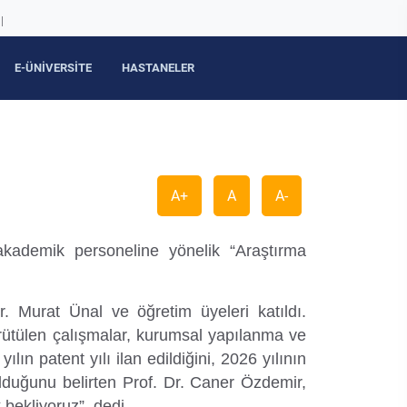
|
E-ÜNİVERSİTE
HASTANELER
A+
A
A-
 akademik personeline yönelik “Araştırma
. Murat Ünal ve öğretim üyeleri katıldı.
ürütülen çalışmalar, kurumsal yapılanma ve
n patent yılı ilan edildiğini, 2026 yılının
 olduğunu belirten Prof. Dr. Caner Özdemir,
bekliyoruz”. dedi.