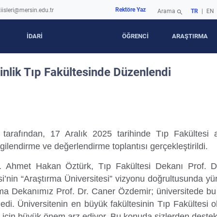
Rektöre Yaz
iisleri@mersin.edu.tr
Arama
TR
|
EN
search
İDARİ
ÖĞRENCİ
ARAŞTIRMA
inlik Tıp Fakültesinde Düzenlendi
 tarafından, 17 Aralık 2025 tarihinde Tıp Fakültesi
lgilendirme ve değerlendirme toplantısı gerçekleştirildi.
. Ahmet Hakan Öztürk, Tıp Fakültesi Dekanı Prof. Dr
esi’nin “Araştırma Üniversitesi” vizyonu doğrultusunda y
ma Dekanımız Prof. Dr. Caner Özdemir; üniversitede bu yılı
ledi. Üniversitenin en büyük fakültesinin Tıp Fakültesi
 için büyük önem arz ediyor. Bu konuda sizlerden destek 