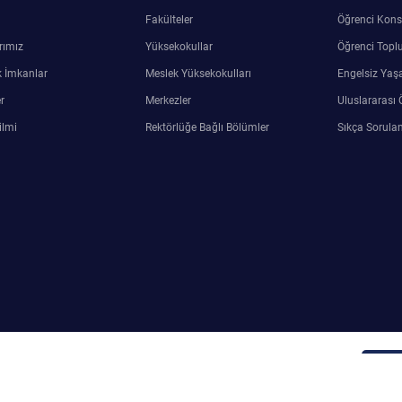
Fakülteler
Öğrenci Kons
rımız
Yüksekokullar
Öğrenci Toplu
 İmkanlar
Meslek Yüksekokulları
Engelsiz Yaş
r
Merkezler
Uluslararası 
ilmi
Rektörlüğe Bağlı Bölümler
Sıkça Sorulan
ersin Üniversitesi Bilgi İşlem Araştırma ve Uygulama Merkezi
Adm