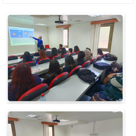
Kalibrasyon Uygulama ve Araştırma Merkezi
Kariyer Merkezi
Kilikia Arkeolojisi Araştırma Merkezi
Kozmetik Temizlik ve Kimyevi Ürünler Üretim Eğitim Uygulama ve Araştırma Merkezi
Nevit Kodallı Oda Müziği Uygulama ve Araştırma Merkezi
Nükleer Bilimler Uygulama ve Araştırma Merkezi
Öğrenme ve Öğretmeyi Geliştirme Uygulama ve Araştırma Merkezi
Ölçme ve Değerlendirme Uygulama ve Araştırma Merkezi
Özel Yetenekliler Eğitimi Uygulama ve Araştırma Merkezi