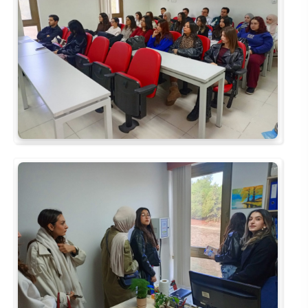
Rehberlik ve Psikolojik Danışmanlık Uygulama ve Araştırma Merkezi
Restorasyon ve Koruma Merkezi
Sürdürülebilir Çevre Uygulama ve Araştırma Merkezi
Sürekli Eğitim Uygulama ve Araştırma Merkezi
Turizm Uygulama ve Araştırma Merkezi
Türkçe Öğretimi Uygulama ve Araştırma Merkezi
Uzaktan Eğitim Uygulama ve Araştırma Merkezi
Yörük Kültürü Uygulama ve Araştırma Merkezi