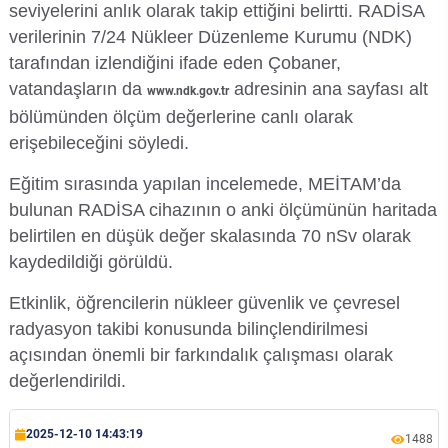
seviyelerini anlık olarak takip ettiğini belirtti. RADİSA
Su Ürünleri Fakültesi
verilerinin 7/24 Nükleer Düzenleme Kurumu (NDK)
Gıda Araştırmaları Uygulama ve Araştırma Merkezi
tarafından izlendiğini ifade eden Çobaner,
Tıp Fakültesi
vatandaşların da
adresinin ana sayfası alt
www.ndk.gov.tr
Göç Araştırmaları Uygulama ve Araştırma Merkezi
bölümünden ölçüm değerlerine canlı olarak
Turizm Fakültesi
erişebileceğini söyledi.
Görsel İşitsel Yapımlar Uygulama ve Araştırma Merkezi
Eğitim sırasında yapılan incelemede, MEİTAM’da
Hastane
bulunan RADİSA cihazının o anki ölçümünün haritada
belirtilen en düşük değer skalasında 70 nSv olarak
İleri Teknoloji Eğitim Araştırma ve Uygulama Merkezi
kaydedildiği görüldü.
Etkinlik, öğrencilerin nükleer güvenlik ve çevresel
İlk Yardım Araştırma ve Uygulama Merkezi
radyasyon takibi konusunda bilinçlendirilmesi
açısından önemli bir farkındalık çalışması olarak
İş Sağlığı ve Güvenliği Uygulama ve Araştırma Merkezi
değerlendirildi.
Kadın Sorunları Uygulama ve Araştırma Merkezi
2025-12-10 14:43:19
1488