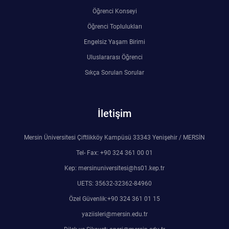
Öğrenci Konseyi
Öğrenci Toplulukları
Engelsiz Yaşam Birimi
Uluslararası Öğrenci
Sıkça Sorulan Sorular
İletişim
Mersin Üniversitesi Çiftlikköy Kampüsü 33343 Yenişehir / MERSİN
Tel- Fax: +90 324 361 00 01
Kep: mersinuniversitesi@hs01.kep.tr
UETS: 35632-32362-84960
Özel Güvenlik:+90 324 361 01 15
yaziisleri@mersin.edu.tr