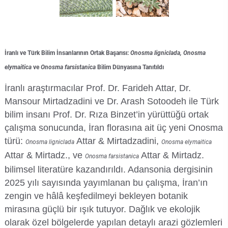
Kalibrasyon Uygulama ve Araştırma Merkezi
Kariyer Merkezi
İranlı ve Türk Bilim İnsanlarının Ortak Başarısı:
Onosma ligniclada, Onosma
Kilikia Arkeolojisi Araştırma Merkezi
elymaitica
ve
Onosma farsistanica
Bilim Dünyasına Tanıtıldı
Kozmetik Temizlik ve Kimyevi Ürünler Üretim Eğitim Uygulama ve Araştırma Merkezi
İranlı araştırmacılar Prof. Dr. Farideh Attar, Dr.
Mansour Mirtadzadini ve Dr. Arash Sotoodeh ile Türk
Nevit Kodallı Oda Müziği Uygulama ve Araştırma Merkezi
bilim insanı Prof. Dr. Rıza Binzet’in yürüttüğü ortak
çalışma sonucunda, İran florasına ait üç yeni Onosma
Nükleer Bilimler Uygulama ve Araştırma Merkezi
türü:
Attar & Mirtadzadini,
Onosma ligniclada
Onosma elymaitica
Attar & Mirtadz., ve
Attar & Mirtadz.
Onosma farsistanica
Öğrenme ve Öğretmeyi Geliştirme Uygulama ve Araştırma Merkezi
bilimsel literatüre kazandırıldı. Adansonia dergisinin
2025 yılı sayısında yayımlanan bu çalışma, İran’ın
Ölçme ve Değerlendirme Uygulama ve Araştırma Merkezi
zengin ve hâlâ keşfedilmeyi bekleyen botanik
mirasına güçlü bir ışık tutuyor. Dağlık ve ekolojik
Özel Yetenekliler Eğitimi Uygulama ve Araştırma Merkezi
olarak özel bölgelerde yapılan detaylı arazi gözlemleri