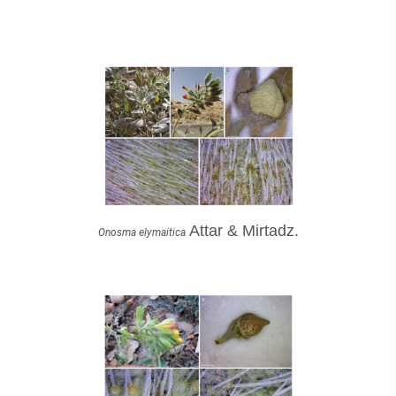
Attar & Mirtadz.
Onosma elymaitica