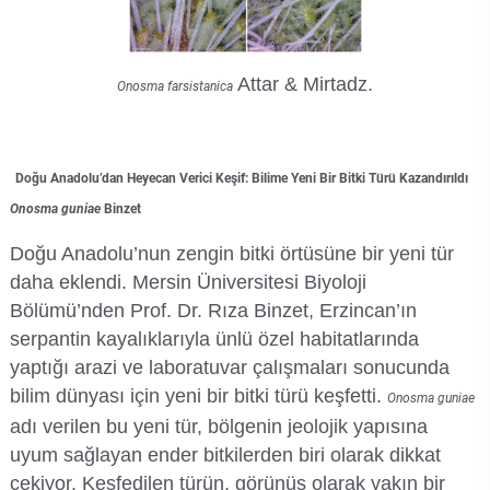
Attar & Mirtadz.
Onosma farsistanica
Doğu Anadolu’dan Heyecan Verici Keşif: Bilime Yeni Bir Bitki Türü Kazandırıldı
Onosma guniae
Binzet
Doğu Anadolu’nun zengin bitki örtüsüne bir yeni tür
daha eklendi. Mersin Üniversitesi Biyoloji
Bölümü’nden Prof. Dr. Rıza Binzet, Erzincan’ın
serpantin kayalıklarıyla ünlü özel habitatlarında
yaptığı arazi ve laboratuvar çalışmaları sonucunda
bilim dünyası için yeni bir bitki türü keşfetti.
Onosma guniae
adı verilen bu yeni tür, bölgenin jeolojik yapısına
uyum sağlayan ender bitkilerden biri olarak dikkat
çekiyor. Keşfedilen türün, görünüş olarak yakın bir