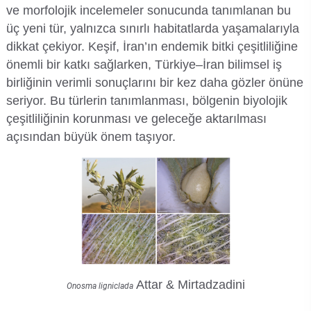
ve morfolojik incelemeler sonucunda tanımlanan bu
Rehberlik ve Psikolojik Danışmanlık Uygulama ve Araştırma Merkezi
üç yeni tür, yalnızca sınırlı habitatlarda yaşamalarıyla
dikkat çekiyor. Keşif, İran’ın endemik bitki çeşitliliğine
Restorasyon ve Koruma Merkezi
önemli bir katkı sağlarken, Türkiye–İran bilimsel iş
birliğinin verimli sonuçlarını bir kez daha gözler önüne
Sürdürülebilir Çevre Uygulama ve Araştırma Merkezi
seriyor. Bu türlerin tanımlanması, bölgenin biyolojik
çeşitliliğinin korunması ve geleceğe aktarılması
Sürekli Eğitim Uygulama ve Araştırma Merkezi
açısından büyük önem taşıyor.
Turizm Uygulama ve Araştırma Merkezi
Türkçe Öğretimi Uygulama ve Araştırma Merkezi
Uzaktan Eğitim Uygulama ve Araştırma Merkezi
Yörük Kültürü Uygulama ve Araştırma Merkezi
Attar & Mirtadzadini
Onosma ligniclada