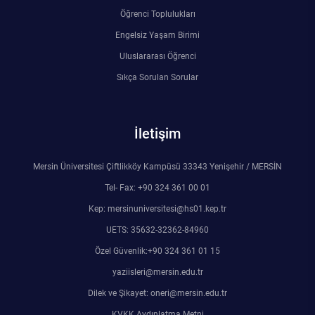
Öğrenci Toplulukları
Engelsiz Yaşam Birimi
Uluslararası Öğrenci
Sıkça Sorulan Sorular
İletişim
Mersin Üniversitesi Çiftlikköy Kampüsü 33343 Yenişehir / MERSİN
Tel- Fax: +90 324 361 00 01
Kep: mersinuniversitesi@hs01.kep.tr
UETS: 35632-32362-84960
Özel Güvenlik:+90 324 361 01 15
yaziisleri@mersin.edu.tr
Dilek ve Şikayet: oneri@mersin.edu.tr
KVKK Aydınlatma Metni