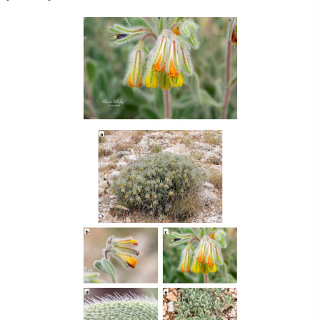
Su Ürünleri Fakültesi
Gıda Araştırmaları Uygulama ve Araştırma Merkezi
Tıp Fakültesi
Göç Araştırmaları Uygulama ve Araştırma Merkezi
Turizm Fakültesi
Görsel İşitsel Yapımlar Uygulama ve Araştırma Merkezi
Hastane
İleri Teknoloji Eğitim Araştırma ve Uygulama Merkezi
İlk Yardım Araştırma ve Uygulama Merkezi
İş Sağlığı ve Güvenliği Uygulama ve Araştırma Merkezi
Kadın Sorunları Uygulama ve Araştırma Merkezi