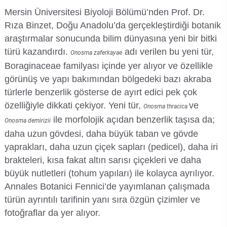
Mersin Üniversitesi Biyoloji Bölümü’nden Prof. Dr.
Rıza Binzet, Doğu Anadolu’da gerçekleştirdiği botanik
araştırmalar sonucunda bilim dünyasına yeni bir bitki
türü kazandırdı.
adı verilen bu yeni tür,
Onosma zaferkayae
Boraginaceae familyası içinde yer alıyor ve özellikle
görünüş ve yapı bakımından bölgedeki bazı akraba
türlerle benzerlik gösterse de ayırt edici pek çok
özelliğiyle dikkati çekiyor. Yeni tür,
ve
Onosma thracica
ile morfolojik açıdan benzerlik taşısa da;
Onosma demirizii
daha uzun gövdesi, daha büyük taban ve gövde
yaprakları, daha uzun çiçek sapları (pedicel), daha iri
brakteleri, kısa fakat altın sarısı çiçekleri ve daha
büyük nutletleri (tohum yapıları) ile kolayca ayrılıyor.
Annales Botanici Fennici’de yayımlanan çalışmada
türün ayrıntılı tarifinin yanı sıra özgün çizimler ve
fotoğraflar da yer alıyor.