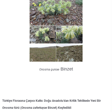
Binzet
Onosma guniae
Türkiye Florasına Çarpıcı Katkı: Doğu Anadolu’dan Kritik Tehlikede Yeni Bir
Onosma
türü (
Onosma zaferkayae
Binzet) Keşfedildi