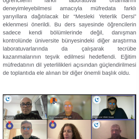
öğrencilerin farklı laboratuvar ortamlarını
deneyimleyebilmesi amacıyla müfredata farklı
Su Ürünleri Fakültesi
Gıda Araştırmaları Uygulama ve Araştırma Merkezi
yarıyıllara dağıtılacak bir “Mesleki Yeterlik Dersi”
eklenmesi önerildi. Bu ders sayesinde öğrencilerin
Tıp Fakültesi
Göç Araştırmaları Uygulama ve Araştırma Merkezi
sadece kendi bölümlerinde değil, danışman
kontrolünde üniversite bünyesindeki diğer araştırma
Turizm Fakültesi
Görsel İşitsel Yapımlar Uygulama ve Araştırma Merkezi
laboratuvarlarında da çalışarak tecrübe
kazanmalarının teşvik edilmesi hedeflendi. Eğitim
Hastane
müfredatının dil yeterlilikleri açısından güçlendirilmesi
de toplantıda ele alınan bir diğer önemli başlık oldu.
İleri Teknoloji Eğitim Araştırma ve Uygulama Merkezi
İlk Yardım Araştırma ve Uygulama Merkezi
İş Sağlığı ve Güvenliği Uygulama ve Araştırma Merkezi
Kadın Sorunları Uygulama ve Araştırma Merkezi