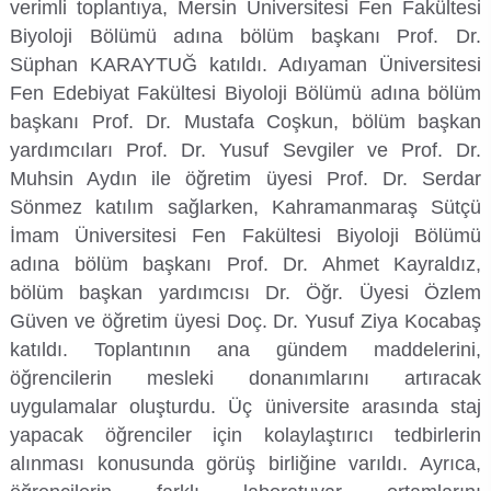
verimli toplantıya, Mersin Üniversitesi Fen Fakültesi
Organizasyon Şeması
İktisadi ve İdari Bilimler Fakültesi
Sağlık Hizmetleri Meslek Yüksekokulu
Yapı İşleri ve Teknik Daire Başkanlığı
Mezun İzleme Koordinatörlüğü
Sağlık Bilimleri Etik Kurulu
Aday Öğrenci
KGS Online Bakiye Yükleme
Meslek Yüksekokulları İzleme ve Değerlendirme Komisyonu
Biyoloji Bölümü adına bölüm başkanı Prof. Dr.
Deniz Araştırmaları ile Hidrografik Ölçmeler ve İnsansız Deniz-Hava Sistemleri Uygulama ve Araştırma Merkezi
Süphan KARAYTUĞ katıldı. Adıyaman Üniversitesi
İletişim
İlahiyat Fakültesi
Silifke Meslek Yüksekokulu
Ortak Seçmeli Dersler Koordinatörlüğü
Sosyal ve Beşeri Bilimler Etik Kurulu
Öğrenci Toplulukları Komisyonu
İlgili Birimler
Memnuniyet Yönetim Sistemi
Fen Edebiyat Fakültesi Biyoloji Bölümü adına bölüm
Deniz Bilimleri Uygulama ve Araştırma Merkezi
başkanı Prof. Dr. Mustafa Coşkun, bölüm başkan
Rektöre Yaz
İletişim Fakültesi
Sosyal Bilimler Meslek Yüksekokulu
Öyp Kurum Koordinasyon Birimi
Spor Bilimleri Etik Kurulu
Mezun Öğrenci
Mevzuat Bilgi Sistemi
Temel Bilimlerde Doktora Sonrası Araştırma Projesi (DOSAP) Komisyonu
yardımcıları Prof. Dr. Yusuf Sevgiler ve Prof. Dr.
Deniz Kaplumbağaları Uygulama ve Araştırma Merkezi
Muhsin Aydın ile öğretim üyesi Prof. Dr. Serdar
İnsan ve Toplum Bilimleri Fakültesi
Teknik Bilimler Meslek Yüksekokulu
Teknoloji Transfer Ofisi Koordinatörlüğü
Tıp Fakültesi Yayın ve Dökümantasyon Kurulu
Uluslararası Öğrenci
Öğrenci Bilgi Sistemi
Temel Bilimlerde Genç Beyinler Projesi (GEP) Komisyonu
Sönmez katılım sağlarken, Kahramanmaraş Sütçü
Dış Ticaret ve Lojistik Uygulama ve Araştırma Merkezi
İmam Üniversitesi Fen Fakültesi Biyoloji Bölümü
Mimarlık Fakültesi
Toplumsal Katkı Koordinatörlüğü
UYGAR Koordinasyon Kurulu
Toplumsal Cinsiyet Eşitliği Planı İzleme Komisyonu
Toplantı Bilgi Sistemi
adına bölüm başkanı Prof. Dr. Ahmet Kayraldız,
Diş Hekimliği Uygulama ve Araştırma Merkezi
bölüm başkan yardımcısı Dr. Öğr. Üyesi Özlem
Mühendislik Fakültesi
Yaşlılık Çalışmaları Koordinatörlüğü
Yayın Komisyonu
Veri Yönetim Sistemi
Güven ve öğretim üyesi Doç. Dr. Yusuf Ziya Kocabaş
Egzersiz ve Spor Bilimleri Uygulama ve Araştırma Merkezi
katıldı. Toplantının ana gündem maddelerini,
Müzik ve Sahne Sanatları Fakültesi
YLSY Burs Programı Koordinatörlüğü
YÖK-Akademik Birikim Projesi (AKAP) Komisyonu
Webmail / Mail Servisi
öğrencilerin mesleki donanımlarını artıracak
Enerji Teknolojileri Uygulama ve Araştırma Merkezi
uygulamalar oluşturdu. Üç üniversite arasında staj
Sağlık Bilimleri Fakültesi
Yurtdışı Öğrenci Kabul ve Değerlendirme Komisyonu
Genç Girişimci Uygulama ve Araştırma Merkezi
yapacak öğrenciler için kolaylaştırıcı tedbirlerin
alınması konusunda görüş birliğine varıldı. Ayrıca,
Spor Bilimleri Fakültesi
Gençlik Bilim Sanat Uygulama ve Araştırma Merkezi