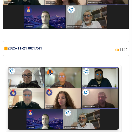
Kalibrasyon Uygulama ve Araştırma Merkezi
Kariyer Merkezi
Kilikia Arkeolojisi Araştırma Merkezi
Kozmetik Temizlik ve Kimyevi Ürünler Üretim Eğitim Uygulama ve Araştırma Merkezi
2025-11-21 00:17:41
1142
Nevit Kodallı Oda Müziği Uygulama ve Araştırma Merkezi
Nükleer Bilimler Uygulama ve Araştırma Merkezi
Öğrenme ve Öğretmeyi Geliştirme Uygulama ve Araştırma Merkezi
Ölçme ve Değerlendirme Uygulama ve Araştırma Merkezi
Özel Yetenekliler Eğitimi Uygulama ve Araştırma Merkezi