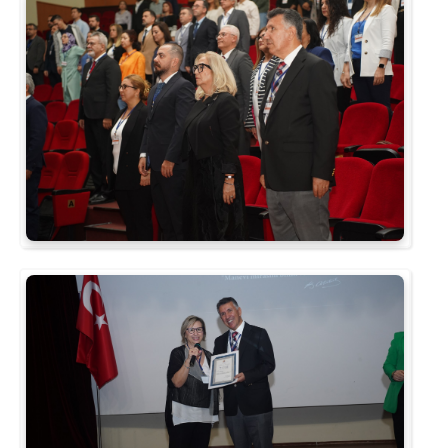
Su Ürünleri Fakültesi
Gıda Araştırmaları Uygulama ve Araştırma Merkezi
Tıp Fakültesi
Göç Araştırmaları Uygulama ve Araştırma Merkezi
Turizm Fakültesi
Görsel İşitsel Yapımlar Uygulama ve Araştırma Merkezi
Hastane
İleri Teknoloji Eğitim Araştırma ve Uygulama Merkezi
İlk Yardım Araştırma ve Uygulama Merkezi
İş Sağlığı ve Güvenliği Uygulama ve Araştırma Merkezi
Kadın Sorunları Uygulama ve Araştırma Merkezi