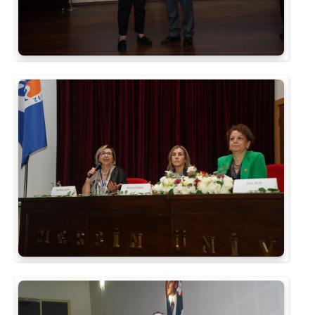
Kalibrasyon Uygulama ve Araştırma Merkezi
Kariyer Merkezi
Kilikia Arkeolojisi Araştırma Merkezi
Kozmetik Temizlik ve Kimyevi Ürünler Üretim Eğitim Uygulama ve Araştırma Merkezi
Nevit Kodallı Oda Müziği Uygulama ve Araştırma Merkezi
Nükleer Bilimler Uygulama ve Araştırma Merkezi
Öğrenme ve Öğretmeyi Geliştirme Uygulama ve Araştırma Merkezi
Ölçme ve Değerlendirme Uygulama ve Araştırma Merkezi
Özel Yetenekliler Eğitimi Uygulama ve Araştırma Merkezi