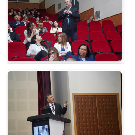
Rehberlik ve Psikolojik Danışmanlık Uygulama ve Araştırma Merkezi
Restorasyon ve Koruma Merkezi
Sürdürülebilir Çevre Uygulama ve Araştırma Merkezi
Sürekli Eğitim Uygulama ve Araştırma Merkezi
Turizm Uygulama ve Araştırma Merkezi
Türkçe Öğretimi Uygulama ve Araştırma Merkezi
Uzaktan Eğitim Uygulama ve Araştırma Merkezi
Yörük Kültürü Uygulama ve Araştırma Merkezi