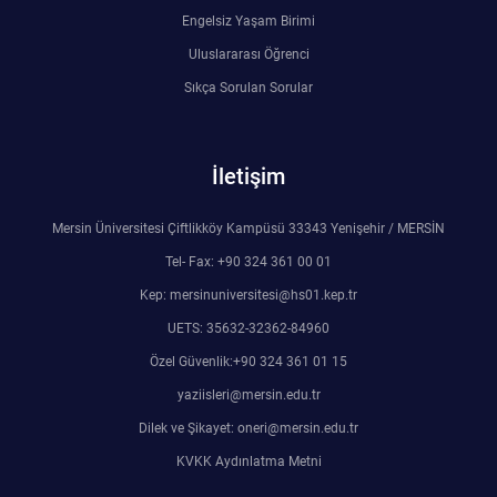
Engelsiz Yaşam Birimi
Uluslararası Öğrenci
Sıkça Sorulan Sorular
İletişim
Mersin Üniversitesi Çiftlikköy Kampüsü 33343 Yenişehir / MERSİN
Tel- Fax: +90 324 361 00 01
Kep: mersinuniversitesi@hs01.kep.tr
UETS: 35632-32362-84960
Özel Güvenlik:+90 324 361 01 15
yaziisleri@mersin.edu.tr
Dilek ve Şikayet: oneri@mersin.edu.tr
KVKK Aydınlatma Metni